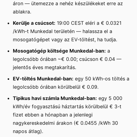
áron — ütemezze a nehéz készülékeket erre az
ablakra.
Kerülje a csúcsot:
19:00 CEST eléri a € 0.0321
/kWh-t Munkedal területén — halassza el a
mosogatógépet vagy az EV-töltést, ha tudja.
Mosogatógép költsége Munkedal-ban:
a
legolcsóbb órában ~€ 0.00; csúcson € 0.04 —
jelentős éves megtakarítás.
EV-töltés Munkedal-ban:
egy 50 kWh-os töltés a
legolcsóbb órában körülbelül € 0.09.
Tipikus havi számla Munkedal-ban:
egy 5 000
kWh/év fogyasztású háztartás körülbelül € 3-t
fizet ebben a hónapban a jelenlegi
nagykereskedelmi árakon (€ 0.0455 /kWh 30
napos átlag).