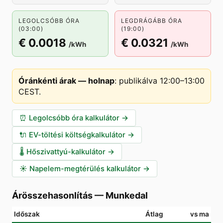
LEGOLCSÓBB ÓRA
LEGDRÁGÁBB ÓRA
(03:00)
(19:00)
€ 0.0018
€ 0.0321
/kWh
/kWh
Óránkénti árak — holnap
:
publikálva 12:00–13:00
CEST
.
⏰
Legolcsóbb óra kalkulátor
→
🔌
EV-töltési költségkalkulátor
→
🌡️
Hőszivattyú-kalkulátor
→
☀️
Napelem-megtérülés kalkulátor
→
Árösszehasonlítás
—
Munkedal
Időszak
Átlag
vs ma