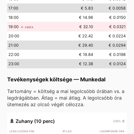
17
:00
€ 5.83
€ 0.0058
18
:00
€ 14.96
€ 0.0150
19
:00
€ 32.10
€ 0.0321
← csúcs
20
:00
€ 22.42
€ 0.0224
21
:00
€ 29.40
€ 0.0294
22
:00
€ 19.84
€ 0.0198
23
:00
€ 12.38
€ 0.0124
Tevékenységek költsége
—
Munkedal
Tartomány = költség a mai legolcsóbb órában vs. a
legdrágábban. Átlag = mai átlag. A legolcsóbb óra
ütemezés az olcsó végét célozza.
🚿
Zuhany (10 perc)
6