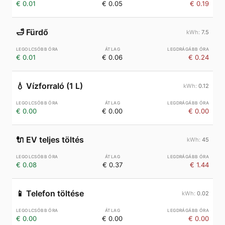
€ 0.01
€ 0.05
€ 0.19
🛁
Fürdő
7.5
€ 0.01
€ 0.06
€ 0.24
💧
Vízforraló (1 L)
0.12
€ 0.00
€ 0.00
€ 0.00
🔌
EV teljes töltés
45
€ 0.08
€ 0.37
€ 1.44
📱
Telefon töltése
0.02
€ 0.00
€ 0.00
€ 0.00