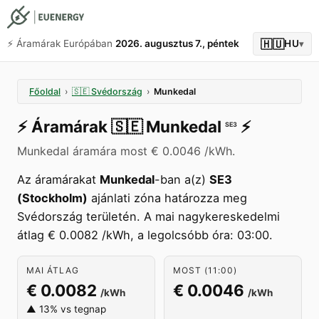
🇭🇺
⚡️ Áramárak Európában
2026. augusztus 7., péntek
HU
▾
Főoldal
›
🇸🇪
Svédország
›
Munkedal
⚡️
Áramárak
🇸🇪
Munkedal
⚡️
SE3
Munkedal áramára most € 0.0046 /kWh.
Az áramárakat
Munkedal
-ban a(z)
SE3
(Stockholm)
ajánlati zóna határozza meg
Svédország területén. A mai nagykereskedelmi
átlag € 0.0082 /kWh, a legolcsóbb óra: 03:00.
MAI ÁTLAG
MOST (11:00)
€ 0.0082
€ 0.0046
/kWh
/kWh
▲ 13% vs tegnap