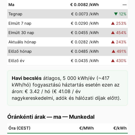
Ma
€ 0.0082
/kWh
—
Tegnap
€ 0.0073
/kWh
▼
12
%
Elmúlt 7 nap
€ 0.0290
/kWh
▲
253
%
Elmúlt 30 nap
€ 0.0455
/kWh
▲
454
%
Aktuális hónap
€ 0.0282
/kWh
▲
243
%
Előző hónap
€ 0.0485
/kWh
▲
491
%
Előző év
€ 0.0435
/kWh
▲
430
%
Havi becslés
átlagos, 5 000 kWh/év (~417
kWh/hó) fogyasztású háztartás esetén ezen az
áron: € 3.42 / hó (€ 41.08 / év
nagykereskedelmi, adók és hálózati díjak előtt).
Óránkénti árak — ma
—
Munkedal
Óra (CEST)
€/MWh
€/kWh