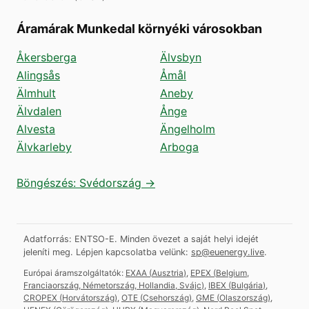
Áramárak Munkedal környéki városokban
Åkersberga
Älvsbyn
Alingsås
Åmål
Älmhult
Aneby
Älvdalen
Ånge
Alvesta
Ängelholm
Älvkarleby
Arboga
Böngészés: Svédország →
Adatforrás: ENTSO-E. Minden övezet a saját helyi idejét
jeleníti meg.
Lépjen kapcsolatba velünk:
sp@euenergy.live
.
Európai áramszolgáltatók:
EXAA
(
Ausztria
)
,
EPEX
(
Belgium,
Franciaország, Németország, Hollandia, Svájc
)
,
IBEX
(
Bulgária
)
,
CROPEX
(
Horvátország
)
,
OTE
(
Csehország
)
,
GME
(
Olaszország
)
,