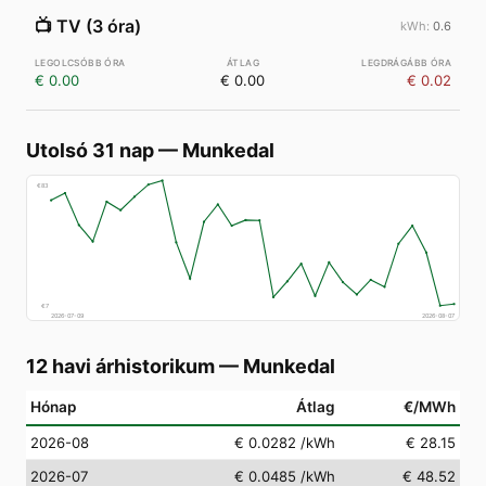
📺
TV (3 óra)
0.6
€ 0.00
€ 0.00
€ 0.02
Utolsó 31 nap
—
Munkedal
€
83
€
7
2026-07-09
2026-08-07
12 havi árhistorikum
—
Munkedal
Hónap
Átlag
€/MWh
2026-08
€ 0.0282
/kWh
€ 28.15
2026-07
€ 0.0485
/kWh
€ 48.52