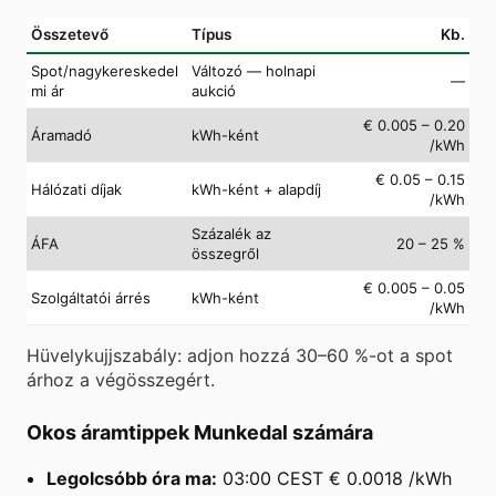
Összetevő
Típus
Kb.
Spot/nagykereskedel
Változó — holnapi
—
mi ár
aukció
€ 0.005 – 0.20
Áramadó
kWh-ként
/kWh
€ 0.05 – 0.15
Hálózati díjak
kWh-ként + alapdíj
/kWh
Százalék az
ÁFA
20 – 25 %
összegről
€ 0.005 – 0.05
Szolgáltatói árrés
kWh-ként
/kWh
Hüvelykujjszabály: adjon hozzá 30–60 %-ot a spot
árhoz a végösszegért.
Okos áramtippek Munkedal számára
Legolcsóbb óra ma:
03:00 CEST € 0.0018 /kWh