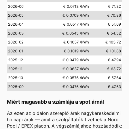
2026-06
€ 0.0713
/kWh
€ 71.32
2026-05
€ 0.0709
/kWh
€ 70.86
2026-04
€ 0.0517
/kWh
€ 51.69
2026-03
€ 0.0545
/kWh
€ 54.52
2026-02
€ 0.1037
/kWh
€ 103.72
2026-01
€ 0.1019
/kWh
€ 101.88
2025-12
€ 0.0479
/kWh
€ 47.94
2025-11
€ 0.0637
/kWh
€ 63.72
2025-10
€ 0.0576
/kWh
€ 57.64
2025-09
€ 0.0476
/kWh
€ 47.63
Miért magasabb a számlája a spot árnál
Az ezen az oldalon szereplő árak nagykereskedelmi
holnapi árak — amit a szolgáltatók fizetnek a Nord
Pool / EPEX piacon. A végszámlájához hozzáadódik: