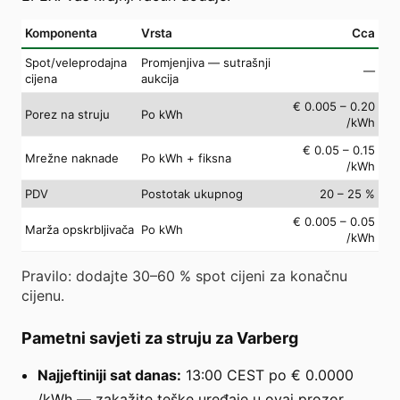
Komponenta
Vrsta
Cca
Spot/veleprodajna
Promjenjiva — sutrašnji
—
cijena
aukcija
€ 0.005 – 0.20
Porez na struju
Po kWh
/kWh
€ 0.05 – 0.15
Mrežne naknade
Po kWh + fiksna
/kWh
PDV
Postotak ukupnog
20 – 25 %
€ 0.005 – 0.05
Marža opskrbljivača
Po kWh
/kWh
Pravilo: dodajte 30–60 % spot cijeni za konačnu
cijenu.
Pametni savjeti za struju za Varberg
Najjeftiniji sat danas:
13:00 CEST po € 0.0000
/kWh — zakažite teške uređaje u ovaj prozor.