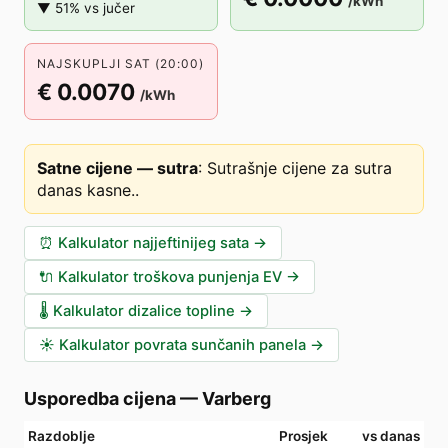
/kWh
▼ 51% vs jučer
NAJSKUPLJI SAT (20:00)
€ 0.0070
/kWh
Satne cijene — sutra
:
Sutrašnje cijene za sutra
danas kasne.
.
⏰
Kalkulator najjeftinijeg sata
→
🔌
Kalkulator troškova punjenja EV
→
🌡️
Kalkulator dizalice topline
→
☀️
Kalkulator povrata sunčanih panela
→
Usporedba cijena
—
Varberg
Razdoblje
Prosjek
vs danas