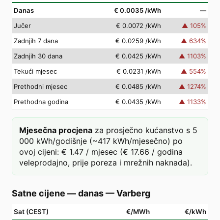
Danas
€ 0.0035
/kWh
—
Jučer
€ 0.0072
/kWh
▲
105
%
Zadnjih 7 dana
€ 0.0259
/kWh
▲
634
%
Zadnjih 30 dana
€ 0.0425
/kWh
▲
1103
%
Tekući mjesec
€ 0.0231
/kWh
▲
554
%
Prethodni mjesec
€ 0.0485
/kWh
▲
1274
%
Prethodna godina
€ 0.0435
/kWh
▲
1133
%
Mjesečna procjena
za prosječno kućanstvo s 5
000 kWh/godišnje (~417 kWh/mjesečno) po
ovoj cijeni: € 1.47 / mjesec (€ 17.66 / godina
veleprodajno, prije poreza i mrežnih naknada).
Satne cijene — danas
—
Varberg
Sat (CEST)
€/MWh
€/kWh