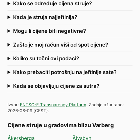
Kako se određuje cijena struje?
Kada je struja najjeftinija?
Mogu li cijene biti negativne?
Zašto je moj račun viši od spot cijene?
Koliko su točni ovi podaci?
Kako prebaciti potrošnju na jeftinije sate?
Kada se objavljuju cijene za sutra?
Izvor
:
ENTSO-E Transparency Platform
.
Zadnje ažurirano
:
2026-08-09
(
CEST
).
Cijene struje u gradovima blizu Varberg
Åkersberga
Älvsbyn