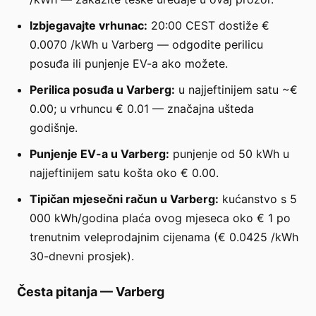
Izbjegavajte vrhunac:
20:00 CEST dostiže €
0.0070 /kWh u Varberg — odgodite perilicu
posuđa ili punjenje EV-a ako možete.
Perilica posuđa u Varberg:
u najjeftinijem satu ~€
0.00; u vrhuncu € 0.01 — značajna ušteda
godišnje.
Punjenje EV-a u Varberg:
punjenje od 50 kWh u
najjeftinijem satu košta oko € 0.00.
Tipičan mjesečni račun u Varberg:
kućanstvo s 5
000 kWh/godina plaća ovog mjeseca oko € 1 po
trenutnim veleprodajnim cijenama (€ 0.0425 /kWh
30-dnevni prosjek).
Česta pitanja
—
Varberg