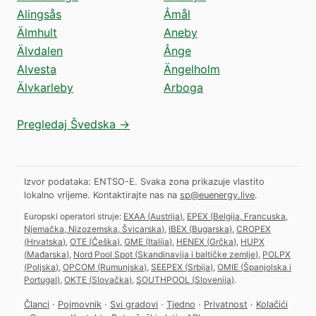
Alingsås
Åmål
Älmhult
Aneby
Älvdalen
Ånge
Alvesta
Ängelholm
Älvkarleby
Arboga
Pregledaj Švedska →
Izvor podataka: ENTSO-E. Svaka zona prikazuje vlastito
lokalno vrijeme.
Kontaktirajte nas na
sp@euenergy.live
.
Europski operatori struje:
EXAA
(
Austrija
)
,
EPEX
(
Belgija, Francuska,
Njemačka, Nizozemska, Švicarska
)
,
IBEX
(
Bugarska
)
,
CROPEX
(
Hrvatska
)
,
OTE
(
Češka
)
,
GME
(
Italija
)
,
HENEX
(
Grčka
)
,
HUPX
(
Mađarska
)
,
Nord Pool Spot
(
Skandinavija i baltičke zemlje
)
,
POLPX
(
Poljska
)
,
OPCOM
(
Rumunjska
)
,
SEEPEX
(
Srbija
)
,
OMIE
(
Španjolska i
Portugal
)
,
OKTE
(
Slovačka
)
,
SOUTHPOOL
(
Slovenija
)
.
Članci
·
Pojmovnik
·
Svi gradovi
·
Tjedno
·
Privatnost
·
Kolačići