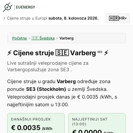
🇭🇷
⚡️ Cijene struje u Europi
subota, 8. kolovoza 2026.
HR
▾
Početna
›
🇸🇪
Švedska
›
Varberg
⚡️
Cijene struje
🇸🇪
Varberg
⚡️
SE3
Live sutrašnji veleprodajne cijene za
Varbergopslužuje zona SE3 .
Cijene struje u gradu
Varberg
određuje zona
ponude
SE3 (Stockholm)
u zemlji Švedska.
Veleprodajni prosjek danas je € 0.0035 /kWh, s
najjeftinijim satom u 13:00.
DANAŠNJI PROSJEK
NAJJEFTINIJI SAT
(13:00)
€ 0.0035
/kWh
€ 0.0000