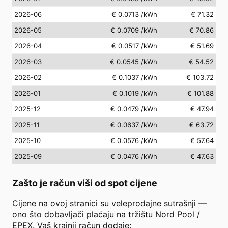
2026-06
€ 0.0713
/kWh
€ 71.32
2026-05
€ 0.0709
/kWh
€ 70.86
2026-04
€ 0.0517
/kWh
€ 51.69
2026-03
€ 0.0545
/kWh
€ 54.52
2026-02
€ 0.1037
/kWh
€ 103.72
2026-01
€ 0.1019
/kWh
€ 101.88
2025-12
€ 0.0479
/kWh
€ 47.94
2025-11
€ 0.0637
/kWh
€ 63.72
2025-10
€ 0.0576
/kWh
€ 57.64
2025-09
€ 0.0476
/kWh
€ 47.63
Zašto je račun viši od spot cijene
Cijene na ovoj stranici su veleprodajne sutrašnji —
ono što dobavljači plaćaju na tržištu Nord Pool /
EPEX. Vaš krajnji račun dodaje: