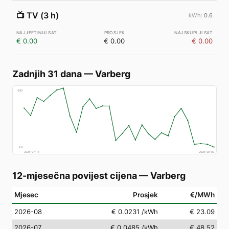
📺
TV (3 h)
0.6
€ 0.00
€ 0.00
€ 0.00
Zadnjih 31 dana
—
Varberg
€
83
€
4
2026-07-11
2026-08-09
12-mjesečna povijest cijena
—
Varberg
Mjesec
Prosjek
€/MWh
2026-08
€ 0.0231
/kWh
€ 23.09
2026-07
€ 0.0485
/kWh
€ 48.52