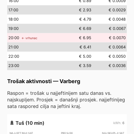
16
:00
€ 0.89
€ 0.0009
17
:00
€ 2.93
€ 0.0029
18
:00
€ 4.79
€ 0.0048
19
:00
€ 6.69
€ 0.0067
20
:00
€ 6.95
€ 0.0070
← vrhunac
21
:00
€ 6.41
€ 0.0064
22
:00
€ 5.00
€ 0.0050
23
:00
€ 3.59
€ 0.0036
Trošak aktivnosti
—
Varberg
Raspon = trošak u najjeftinijem satu danas vs.
najskupljem. Prosjek = današnji prosjek. najjeftinijeg
sata raspored cilja na jeftini kraj.
🚿
Tuš (10 min)
6