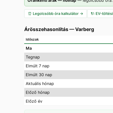
Óránkénti árak — holnap
—
legolcsóbb óra:
⏰
Legolcsóbb óra kalkulátor
→
🔌
EV-töltés
Árösszehasonlítás
—
Varberg
Időszak
Ma
Tegnap
Elmúlt 7 nap
Elmúlt 30 nap
Aktuális hónap
Előző hónap
Előző év