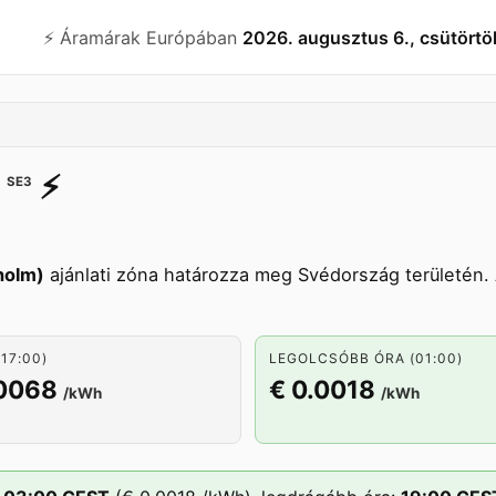
⚡️ Áramárak Európában
2026. augusztus 6., csütörtö
⚡️
SE3
holm)
ajánlati zóna határozza meg Svédország területén.
17:00)
LEGOLCSÓBB ÓRA (01:00)
.0068
€ 0.0018
/kWh
/kWh