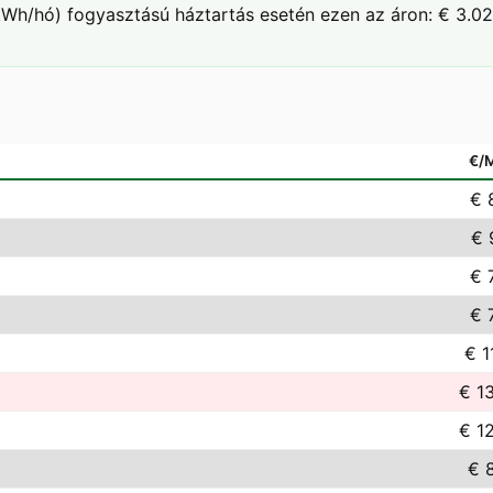
Wh/hó) fogyasztású háztartás esetén ezen az áron: € 3.02
€/
€ 
€ 
€ 
€ 
€ 1
€ 1
€ 1
€ 