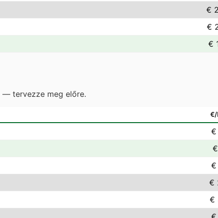
€ 
€ 
€ 
e — tervezze meg előre.
€
€
€
€
€ 
€ 
€