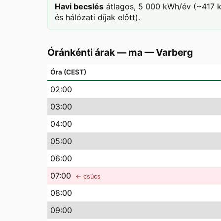
Havi becslés
átlagos, 5 000 kWh/év (~417 k
és hálózati díjak előtt).
Óránkénti árak — ma
—
Varberg
Óra (CEST)
02
:00
03
:00
04
:00
05
:00
06
:00
07
:00
← csúcs
08
:00
09
:00