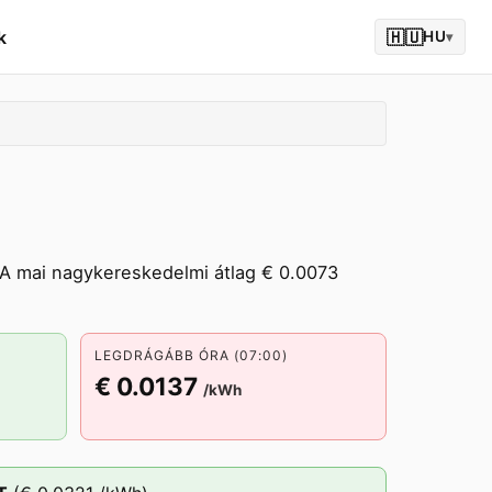
k
🇭🇺
HU
▾
 A mai nagykereskedelmi átlag € 0.0073
LEGDRÁGÁBB ÓRA (07:00)
€ 0.0137
/kWh