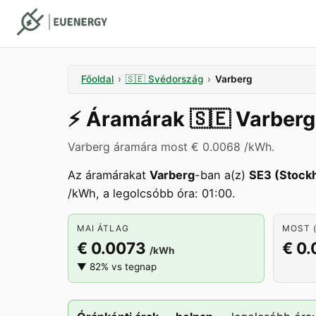
Főoldal
›
🇸🇪
Svédország
›
Varberg
⚡️
Áramárak
🇸🇪
Varberg
Varberg áramára most € 0.0068 /kWh.
Az áramárakat
Varberg
-ban a(z)
SE3 (Stock
/kWh, a legolcsóbb óra: 01:00.
MAI ÁTLAG
MOST (
€ 0.0073
€ 0
/kWh
▼ 82% vs tegnap