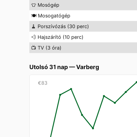
👕
Mosógép
🍽️
Mosogatógép
🧹
Porszívózás (30 perc)
💨
Hajszárító (10 perc)
📺
TV (3 óra)
Utolsó 31 nap
—
Varberg
€
83