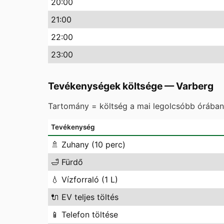
20
:00
21
:00
22
:00
23
:00
Tevékenységek költsége
—
Varberg
Tartomány = költség a mai legolcsóbb órában 
Tevékenység
🚿
Zuhany (10 perc)
🛁
Fürdő
💧
Vízforraló (1 L)
🔌
EV teljes töltés
📱
Telefon töltése