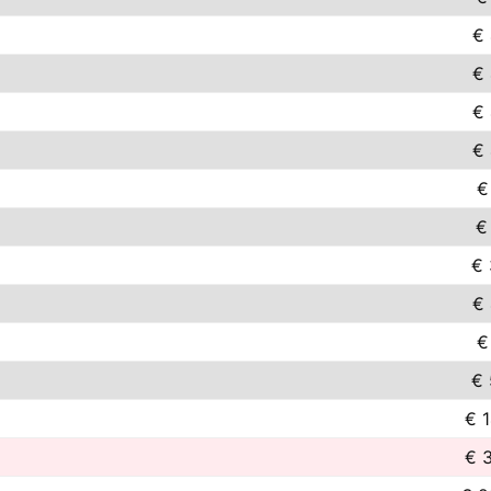
€ 
€ 
€ 
€ 
€
€
€ 
€ 
€
€ 
€ 1
€ 3