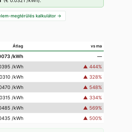
T
(
€ 0.0321
/kWh).
lem-megtérülés kalkulátor
→
Átlag
vs ma
0073
/kWh
—
0395
/kWh
▲
444
%
.0310
/kWh
▲
328
%
.0470
/kWh
▲
548
%
.0315
/kWh
▲
334
%
0485
/kWh
▲
569
%
0435
/kWh
▲
500
%