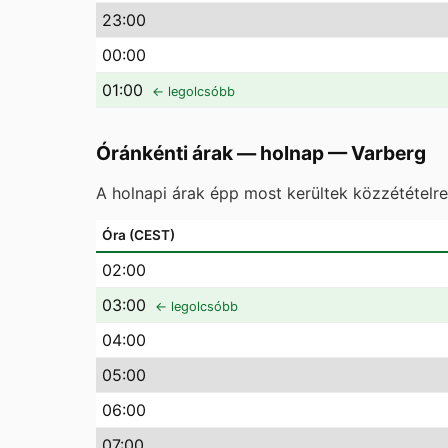
23
:00
00
:00
01
:00
← legolcsóbb
Óránkénti árak — holnap
—
Varberg
A holnapi árak épp most kerültek közzétételr
Óra (CEST)
02
:00
03
:00
← legolcsóbb
04
:00
05
:00
06
:00
07
:00