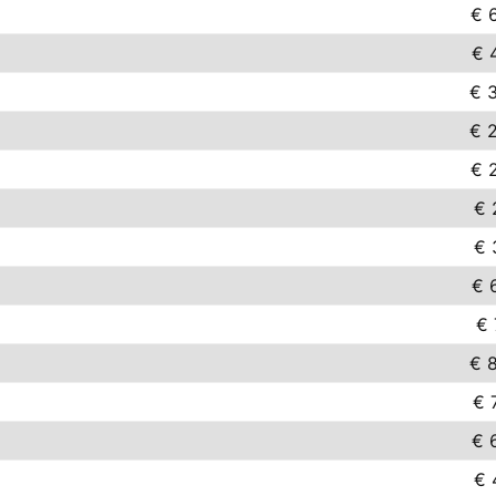
€ 
€ 
€ 
€ 
€ 
€ 
€ 
€ 
€ 
€ 
€ 
€ 
€ 