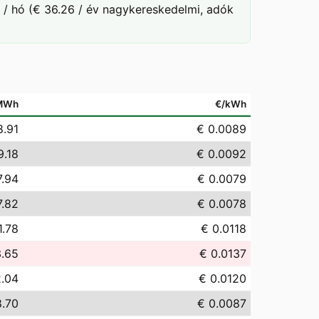
 / hó (€ 36.26 / év nagykereskedelmi, adók
MWh
€/kWh
8.91
€ 0.0089
9.18
€ 0.0092
7.94
€ 0.0079
7.82
€ 0.0078
1.78
€ 0.0118
3.65
€ 0.0137
2.04
€ 0.0120
8.70
€ 0.0087