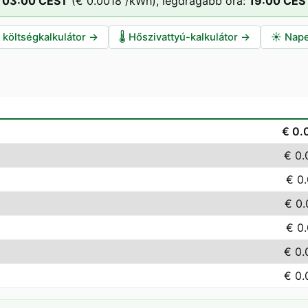
03
:00
CEST
(
€ 0.0018
/kWh),
legdrágább óra:
19
:00
CES
i költségkalkulátor
→
🌡️
Hőszivattyú-kalkulátor
→
☀️
Nape
€ 0.
€ 0.
€ 0
€ 0
€ 0
€ 0.
€ 0.