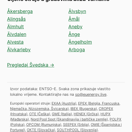
Åkersberga
Älvsbyn
Alingsås
Åmål
Älmhult
Aneby
Älvdalen
Ånge
Alvesta
Ängelholm
Älvkarleby
Arboga
Pregledaj Švedska →
Izvor podataka: ENTSO-E. Svaka zona prikazuje vlastito
lokalno vrijeme.
Kontaktirajte nas na
sp@euenergy.live
.
Europski operatori struje:
EXAA
(
Austrija
)
,
EPEX
(
Belgija, Francuska,
Njemačka, Nizozemska, Švicarska
)
,
IBEX
(
Bugarska
)
,
CROPEX
(
Hrvatska
)
,
OTE
(
Češka
)
,
GME
(
Italija
)
,
HENEX
(
Grčka
)
,
HUPX
(
Mađarska
)
,
Nord Pool Spot
(
Skandinavija i baltičke zemlje
)
,
POLPX
(
Poljska
)
,
OPCOM
(
Rumunjska
)
,
SEEPEX
(
Srbija
)
,
OMIE
(
Španjolska i
Portugal
)
,
OKTE
(
Slovačka
)
,
SOUTHPOOL
(
Slovenija
)
.