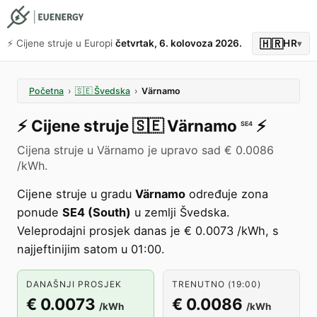
🇭🇷
⚡️ Cijene struje u Europi
četvrtak, 6. kolovoza 2026.
HR
▾
Početna
›
🇸🇪
Švedska
›
Värnamo
⚡️
Cijene struje
🇸🇪
Värnamo
⚡️
SE4
Cijena struje u Värnamo je upravo sad € 0.0086
/kWh.
Cijene struje u gradu
Värnamo
određuje zona
ponude
SE4 (South)
u zemlji Švedska.
Veleprodajni prosjek danas je € 0.0073 /kWh, s
najjeftinijim satom u 01:00.
DANAŠNJI PROSJEK
TRENUTNO (19:00)
€ 0.0073
€ 0.0086
/kWh
/kWh