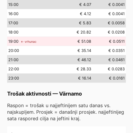
15
:00
€ 4.07
€ 0.0041
16
:00
€ 4.12
€ 0.0041
17
:00
€ 5.83
€ 0.0058
18
:00
€ 20.82
€ 0.0208
19
:00
€ 51.08
€ 0.0511
← vrhunac
20
:00
€ 35.14
€ 0.0351
21
:00
€ 46.12
€ 0.0461
22
:00
€ 28.33
€ 0.0283
23
:00
€ 16.14
€ 0.0161
Trošak aktivnosti
—
Värnamo
Raspon = trošak u najjeftinijem satu danas vs.
najskupljem. Prosjek = današnji prosjek. najjeftinijeg
sata raspored cilja na jeftini kraj.