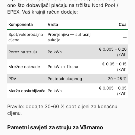
ono što dobavljači plaćaju na tržištu Nord Pool /
EPEX. Vaš krajnji račun dodaje:
Komponenta
Vrsta
Cca
Spot/veleprodajna
Promjenjiva — sutrašnji
—
cijena
aukcija
€ 0.005 – 0.20
Porez na struju
Po kWh
/kWh
€ 0.05 – 0.15
Mrežne naknade
Po kWh + fiksna
/kWh
PDV
Postotak ukupnog
20 – 25 %
€ 0.005 – 0.05
Marža opskrbljivača
Po kWh
/kWh
Pravilo: dodajte 30–60 % spot cijeni za konačnu
cijenu.
Pametni savjeti za struju za Värnamo