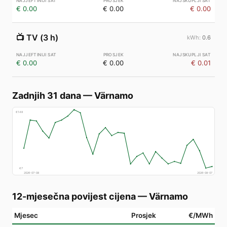
€ 0.00
€ 0.00
€ 0.00
📺
TV (3 h)
0.6
€ 0.00
€ 0.00
€ 0.01
Zadnjih 31 dana
—
Värnamo
€
148
€
7
2026-07-08
2026-08-07
12-mjesečna povijest cijena
—
Värnamo
Mjesec
Prosjek
€/MWh