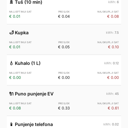
🚿
Tuš (10 min)
6
€ 0.01
€ 0.04
€ 0.08
🛁
Kupka
7.5
€ 0.01
€ 0.05
€ 0.10
💧
Kuhalo (1 L)
0.12
€ 0.00
€ 0.00
€ 0.00
🔌
Puno punjenje EV
45
€ 0.08
€ 0.33
€ 0.61
📱
Punjenje telefona
0.02