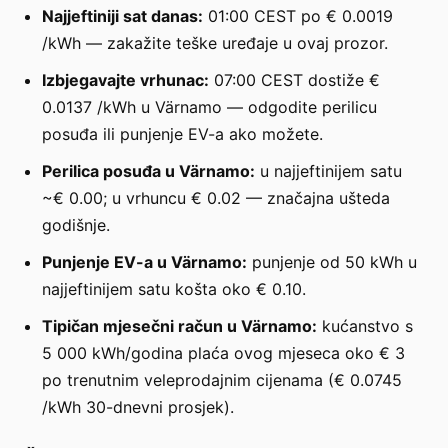
Najjeftiniji sat danas:
01:00 CEST po € 0.0019
/kWh — zakažite teške uređaje u ovaj prozor.
Izbjegavajte vrhunac:
07:00 CEST dostiže €
0.0137 /kWh u Värnamo — odgodite perilicu
posuđa ili punjenje EV-a ako možete.
Perilica posuđa u Värnamo:
u najjeftinijem satu
~€ 0.00; u vrhuncu € 0.02 — značajna ušteda
godišnje.
Punjenje EV-a u Värnamo:
punjenje od 50 kWh u
najjeftinijem satu košta oko € 0.10.
Tipičan mjesečni račun u Värnamo:
kućanstvo s
5 000 kWh/godina plaća ovog mjeseca oko € 3
po trenutnim veleprodajnim cijenama (€ 0.0745
/kWh 30-dnevni prosjek).