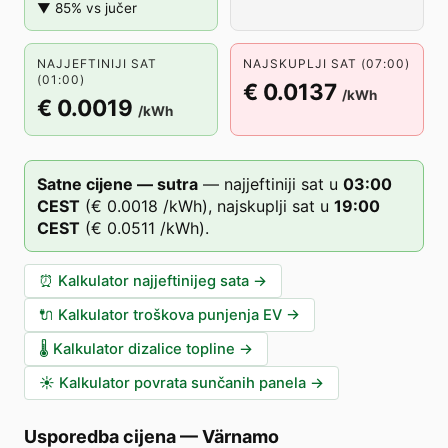
▼ 85% vs jučer
NAJJEFTINIJI SAT
NAJSKUPLJI SAT (07:00)
(01:00)
€ 0.0137
/kWh
€ 0.0019
/kWh
Satne cijene — sutra
—
najjeftiniji sat u
03
:00
CEST
(
€ 0.0018
/kWh),
najskuplji sat u
19
:00
CEST
(
€ 0.0511
/kWh).
⏰
Kalkulator najjeftinijeg sata
→
🔌
Kalkulator troškova punjenja EV
→
🌡️
Kalkulator dizalice topline
→
☀️
Kalkulator povrata sunčanih panela
→
Usporedba cijena
—
Värnamo