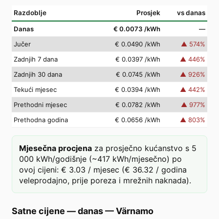
Razdoblje
Prosjek
vs danas
Danas
€ 0.0073
/kWh
—
Jučer
€ 0.0490
/kWh
▲
574
%
Zadnjih 7 dana
€ 0.0397
/kWh
▲
446
%
Zadnjih 30 dana
€ 0.0745
/kWh
▲
926
%
Tekući mjesec
€ 0.0394
/kWh
▲
442
%
Prethodni mjesec
€ 0.0782
/kWh
▲
977
%
Prethodna godina
€ 0.0656
/kWh
▲
803
%
Mjesečna procjena
za prosječno kućanstvo s 5
000 kWh/godišnje (~417 kWh/mjesečno) po
ovoj cijeni: € 3.03 / mjesec (€ 36.32 / godina
veleprodajno, prije poreza i mrežnih naknada).
Satne cijene — danas
—
Värnamo