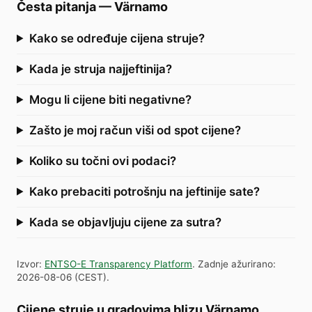
Česta pitanja
—
Värnamo
Kako se određuje cijena struje?
Kada je struja najjeftinija?
Mogu li cijene biti negativne?
Zašto je moj račun viši od spot cijene?
Koliko su točni ovi podaci?
Kako prebaciti potrošnju na jeftinije sate?
Kada se objavljuju cijene za sutra?
Izvor
:
ENTSO-E Transparency Platform
.
Zadnje ažurirano
:
2026-08-06
(
CEST
).
Cijene struje u gradovima blizu Värnamo