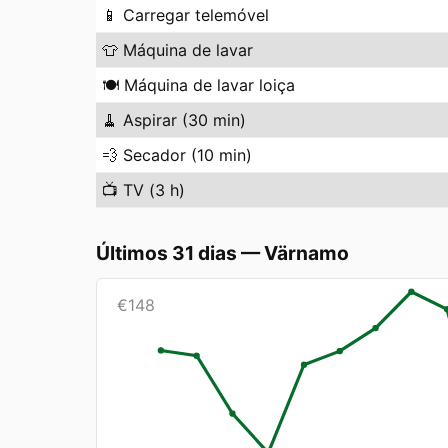
📱
Carregar telemóvel
👕
Máquina de lavar
🍽️
Máquina de lavar loiça
🧹
Aspirar (30 min)
💨
Secador (10 min)
📺
TV (3 h)
Últimos 31 dias
—
Värnamo
€
148