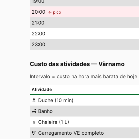
19
:00
20
:00
← pico
21
:00
22
:00
23
:00
Custo das atividades
—
Värnamo
Intervalo = custo na hora mais barata de hoje
Atividade
🚿
Duche (10 min)
🛁
Banho
💧
Chaleira (1 L)
🔌
Carregamento VE completo