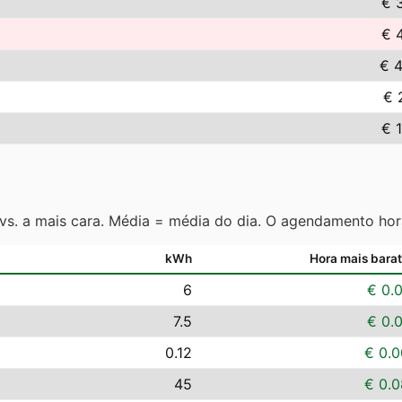
€ 
€ 
€ 
€ 
€ 
 vs. a mais cara. Média = média do dia. O agendamento hor
kWh
Hora mais bara
6
€ 0.
7.5
€ 0.
0.12
€ 0.0
45
€ 0.0