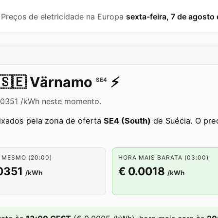
️ Preços de eletricidade na Europa
sexta-feira, 7 de agosto
🇸🇪
Värnamo
⚡️
SE4
0.0351 /kWh neste momento.
ixados pela zona de oferta
SE4 (South)
de Suécia. O pre
 MESMO (20:00)
HORA MAIS BARATA (03:00)
0351
€ 0.0018
/kWh
/kWh