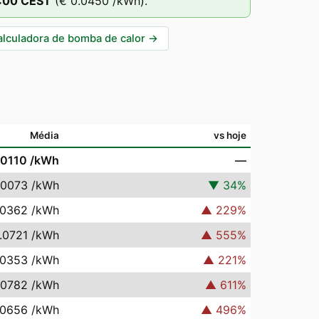
:00
CEST
(
€ 0.0450
/kWh).
alculadora de bomba de calor
→
Média
vs hoje
.0110
/kWh
—
.0073
/kWh
▼
34
%
.0362
/kWh
▲
229
%
.0721
/kWh
▲
555
%
.0353
/kWh
▲
221
%
.0782
/kWh
▲
611
%
.0656
/kWh
▲
496
%