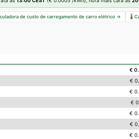
rata às
13
:00
CEST
(
€ 0.0005
/kWh),
hora mais cara às
20
culadora de custo de carregamento de carro elétrico
→
🌡️
C
€ 0
€ 0
€ 0
€ 0
€ 0
€ 0
€ 0