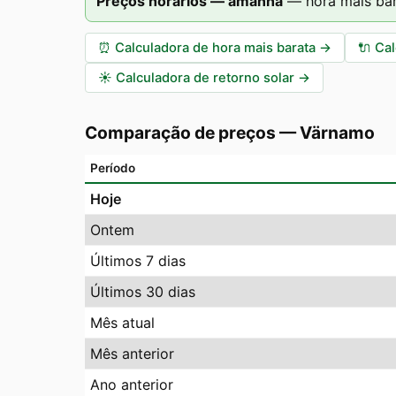
Preços horários — amanhã
—
hora mais ba
⏰
Calculadora de hora mais barata
→
🔌
Cal
☀️
Calculadora de retorno solar
→
Comparação de preços
—
Värnamo
Período
Hoje
Ontem
Últimos 7 dias
Últimos 30 dias
Mês atual
Mês anterior
Ano anterior