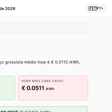
 de 2026
🇵🇹
PT
▾
ço grossista médio hoje é € 0.0110 /kWh,
HORA MAIS CARA (19:00)
€ 0.0511
/kWh