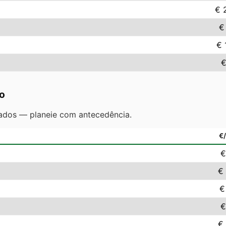
€ 
€
€ 
€
o
ados — planeie com antecedência.
€
€
€
€
€
€