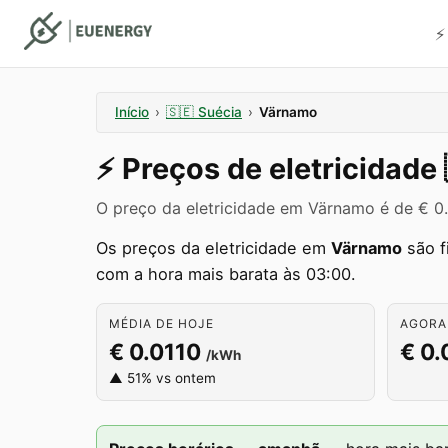
⚡
Início
›
🇸🇪
Suécia
›
Värnamo
⚡️
Preços de eletricidade
O preço da eletricidade em Värnamo é de € 
Os preços da eletricidade em
Värnamo
são f
com a hora mais barata às 03:00.
MÉDIA DE HOJE
AGORA
€ 0.0110
€ 0.
/kWh
▲ 51% vs ontem