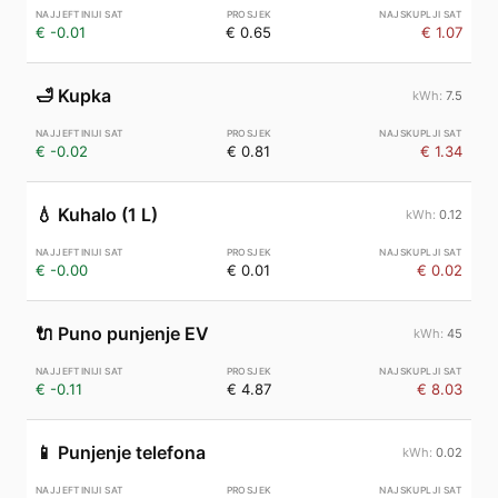
€ -0.01
€ 0.65
€ 1.07
🛁
Kupka
7.5
€ -0.02
€ 0.81
€ 1.34
💧
Kuhalo (1 L)
0.12
€ -0.00
€ 0.01
€ 0.02
🔌
Puno punjenje EV
45
€ -0.11
€ 4.87
€ 8.03
📱
Punjenje telefona
0.02