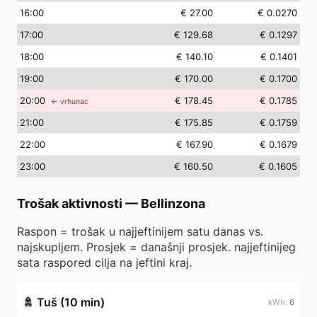
16
:00
€ 27.00
€ 0.0270
17
:00
€ 129.68
€ 0.1297
18
:00
€ 140.10
€ 0.1401
19
:00
€ 170.00
€ 0.1700
20
:00
€ 178.45
€ 0.1785
← vrhunac
21
:00
€ 175.85
€ 0.1759
22
:00
€ 167.90
€ 0.1679
23
:00
€ 160.50
€ 0.1605
Trošak aktivnosti
—
Bellinzona
Raspon = trošak u najjeftinijem satu danas vs.
najskupljem. Prosjek = današnji prosjek. najjeftinijeg
sata raspored cilja na jeftini kraj.
🚿
Tuš (10 min)
6