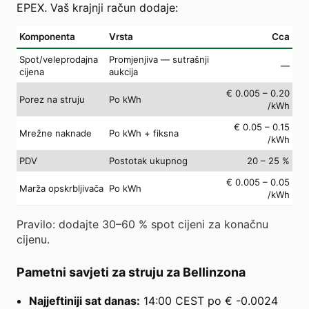
EPEX. Vaš krajnji račun dodaje:
Komponenta
Vrsta
Cca
Spot/veleprodajna
Promjenjiva — sutrašnji
—
cijena
aukcija
€ 0.005 – 0.20
Porez na struju
Po kWh
/kWh
€ 0.05 – 0.15
Mrežne naknade
Po kWh + fiksna
/kWh
PDV
Postotak ukupnog
20 – 25 %
€ 0.005 – 0.05
Marža opskrbljivača
Po kWh
/kWh
Pravilo: dodajte 30–60 % spot cijeni za konačnu
cijenu.
Pametni savjeti za struju za Bellinzona
Najjeftiniji sat danas:
14:00 CEST po € -0.0024