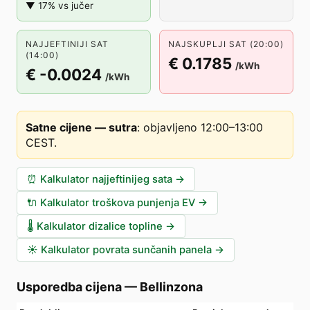
▼ 17% vs jučer
NAJJEFTINIJI SAT
NAJSKUPLJI SAT (20:00)
(14:00)
€ 0.1785
/kWh
€ -0.0024
/kWh
Satne cijene — sutra
:
objavljeno 12:00–13:00
CEST
.
⏰
Kalkulator najjeftinijeg sata
→
🔌
Kalkulator troškova punjenja EV
→
🌡️
Kalkulator dizalice topline
→
☀️
Kalkulator povrata sunčanih panela
→
Usporedba cijena
—
Bellinzona