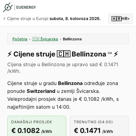
🇭🇷
⚡️ Cijene struje u Europi
subota, 8. kolovoza 2026.
HR
▾
Početna
›
🇨🇭
Švicarska
›
Bellinzona
⚡️
Cijene struje
🇨🇭
Bellinzona
⚡️
CH
Cijena struje u Bellinzona je upravo sad € 0.1471
/kWh.
Cijene struje u gradu
Bellinzona
određuje zona
ponude
Switzerland
u zemlji Švicarska.
Veleprodajni prosjek danas je € 0.1082 /kWh, s
najjeftinijim satom u 14:00.
DANAŠNJI PROSJEK
TRENUTNO (04:00)
€ 0.1082
€ 0.1471
/kWh
/kWh