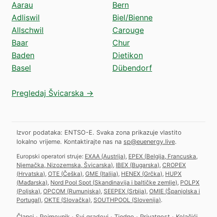
Aarau
Bern
Adliswil
Biel/Bienne
Allschwil
Carouge
Baar
Chur
Baden
Dietikon
Basel
Dübendorf
Pregledaj Švicarska →
Izvor podataka: ENTSO-E. Svaka zona prikazuje vlastito
lokalno vrijeme.
Kontaktirajte nas na
sp@euenergy.live
.
Europski operatori struje:
EXAA
(
Austrija
)
,
EPEX
(
Belgija, Francuska,
Njemačka, Nizozemska, Švicarska
)
,
IBEX
(
Bugarska
)
,
CROPEX
(
Hrvatska
)
,
OTE
(
Češka
)
,
GME
(
Italija
)
,
HENEX
(
Grčka
)
,
HUPX
(
Mađarska
)
,
Nord Pool Spot
(
Skandinavija i baltičke zemlje
)
,
POLPX
(
Poljska
)
,
OPCOM
(
Rumunjska
)
,
SEEPEX
(
Srbija
)
,
OMIE
(
Španjolska i
Portugal
)
,
OKTE
(
Slovačka
)
,
SOUTHPOOL
(
Slovenija
)
.
Članci
·
Pojmovnik
·
Svi gradovi
·
Tjedno
·
Privatnost
·
Kolačići