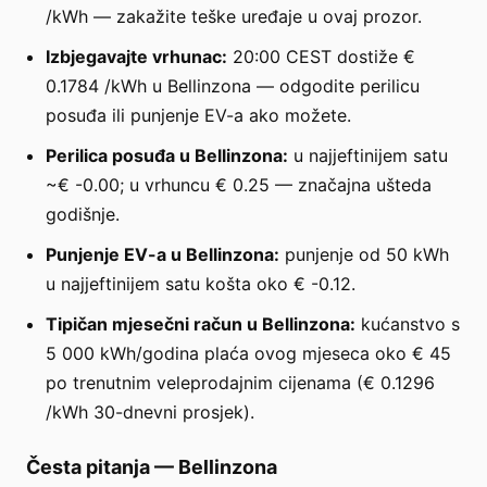
/kWh — zakažite teške uređaje u ovaj prozor.
Izbjegavajte vrhunac:
20:00 CEST dostiže €
0.1784 /kWh u Bellinzona — odgodite perilicu
posuđa ili punjenje EV-a ako možete.
Perilica posuđa u Bellinzona:
u najjeftinijem satu
~€ -0.00; u vrhuncu € 0.25 — značajna ušteda
godišnje.
Punjenje EV-a u Bellinzona:
punjenje od 50 kWh
u najjeftinijem satu košta oko € -0.12.
Tipičan mjesečni račun u Bellinzona:
kućanstvo s
5 000 kWh/godina plaća ovog mjeseca oko € 45
po trenutnim veleprodajnim cijenama (€ 0.1296
/kWh 30-dnevni prosjek).
Česta pitanja
—
Bellinzona