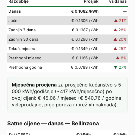
Razdoblje
Prosjek
vs danas
Danas
€ 0.1082
/kWh
—
Jučer
€ 0.1306
/kWh
▲
21
%
Zadnjih 7 dana
€ 0.1387
/kWh
▲
28
%
Zadnjih 30 dana
€ 0.1296
/kWh
▲
20
%
Tekući mjesec
€ 0.1349
/kWh
▲
25
%
Prethodni mjesec
€ 0.1166
/kWh
▲
8
%
Prethodna godina
€ 0.0789
/kWh
▼
27
%
Mjesečna procjena
za prosječno kućanstvo s 5
000 kWh/godišnje (~417 kWh/mjesečno) po
ovoj cijeni: € 45.06 / mjesec (€ 540.76 / godina
veleprodajno, prije poreza i mrežnih naknada).
Satne cijene — danas
—
Bellinzona
Sat (CEST)
€/MWh
€/kWh