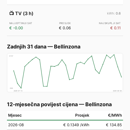
📺
TV (3 h)
0.6
€ -0.00
€ 0.06
€ 0.11
Zadnjih 31 dana
—
Bellinzona
€
157
€
84
2026-07-10
2026-08-08
12-mjesečna povijest cijena
—
Bellinzona
Mjesec
Prosjek
€/MWh
2026-08
€ 0.1349
/kWh
€ 134.85