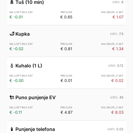
🚿
Tuš (10 min)
6
€ -0.01
€ 0.65
€ 1.07
🛁
Kupka
7.5
€ -0.02
€ 0.81
€ 1.34
💧
Kuhalo (1 L)
0.12
€ -0.00
€ 0.01
€ 0.02
🔌
Puno punjenje EV
45
€ -0.11
€ 4.87
€ 8.03
📱
Punjenje telefona
0.02