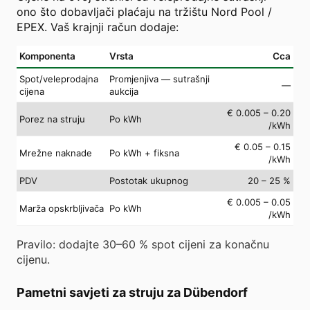
ono što dobavljači plaćaju na tržištu Nord Pool /
EPEX. Vaš krajnji račun dodaje:
Komponenta
Vrsta
Cca
Spot/veleprodajna
Promjenjiva — sutrašnji
—
cijena
aukcija
€ 0.005 – 0.20
Porez na struju
Po kWh
/kWh
€ 0.05 – 0.15
Mrežne naknade
Po kWh + fiksna
/kWh
PDV
Postotak ukupnog
20 – 25 %
€ 0.005 – 0.05
Marža opskrbljivača
Po kWh
/kWh
Pravilo: dodajte 30–60 % spot cijeni za konačnu
cijenu.
Pametni savjeti za struju za Dübendorf