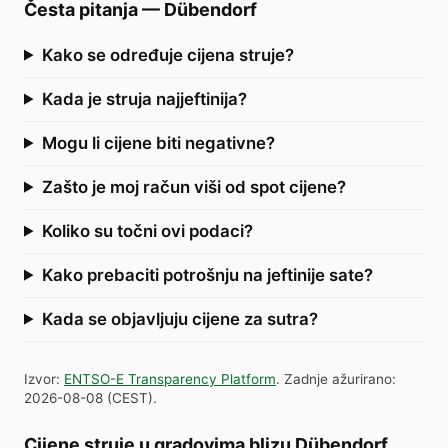
Česta pitanja
—
Dübendorf
Kako se određuje cijena struje?
Kada je struja najjeftinija?
Mogu li cijene biti negativne?
Zašto je moj račun viši od spot cijene?
Koliko su točni ovi podaci?
Kako prebaciti potrošnju na jeftinije sate?
Kada se objavljuju cijene za sutra?
Izvor
:
ENTSO-E Transparency Platform
.
Zadnje ažurirano
:
2026-08-08
(
CEST
).
Cijene struje u gradovima blizu Dübendorf