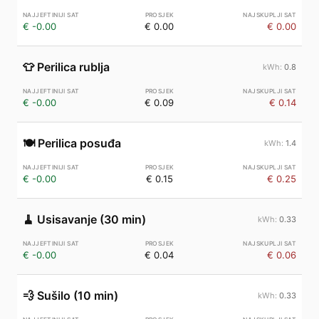
€ -0.00
€ 0.00
€ 0.00
👕
Perilica rublja
0.8
€ -0.00
€ 0.09
€ 0.14
🍽️
Perilica posuđa
1.4
€ -0.00
€ 0.15
€ 0.25
🧹
Usisavanje (30 min)
0.33
€ -0.00
€ 0.04
€ 0.06
💨
Sušilo (10 min)
0.33