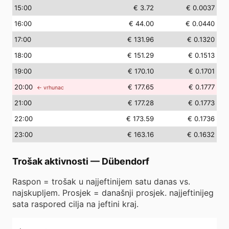
15
:00
€ 3.72
€ 0.0037
16
:00
€ 44.00
€ 0.0440
17
:00
€ 131.96
€ 0.1320
18
:00
€ 151.29
€ 0.1513
19
:00
€ 170.10
€ 0.1701
20
:00
€ 177.65
€ 0.1777
← vrhunac
21
:00
€ 177.28
€ 0.1773
22
:00
€ 173.59
€ 0.1736
23
:00
€ 163.16
€ 0.1632
Trošak aktivnosti
—
Dübendorf
Raspon = trošak u najjeftinijem satu danas vs.
najskupljem. Prosjek = današnji prosjek. najjeftinijeg
sata raspored cilja na jeftini kraj.