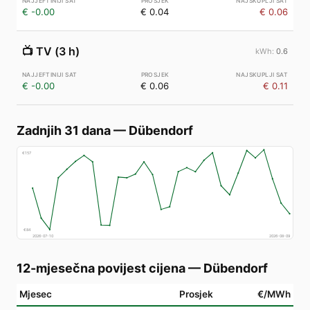
€ -0.00
€ 0.04
€ 0.06
📺
TV (3 h)
0.6
€ -0.00
€ 0.06
€ 0.11
Zadnjih 31 dana
—
Dübendorf
€
157
€
84
2026-07-10
2026-08-09
12-mjesečna povijest cijena
—
Dübendorf
Mjesec
Prosjek
€/MWh