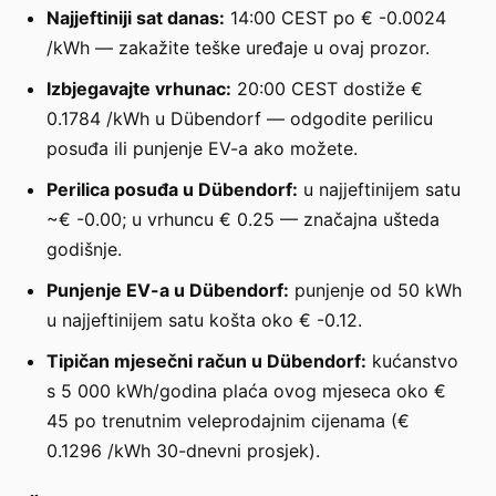
Najjeftiniji sat danas:
14:00 CEST po € -0.0024
/kWh — zakažite teške uređaje u ovaj prozor.
Izbjegavajte vrhunac:
20:00 CEST dostiže €
0.1784 /kWh u Dübendorf — odgodite perilicu
posuđa ili punjenje EV-a ako možete.
Perilica posuđa u Dübendorf:
u najjeftinijem satu
~€ -0.00; u vrhuncu € 0.25 — značajna ušteda
godišnje.
Punjenje EV-a u Dübendorf:
punjenje od 50 kWh
u najjeftinijem satu košta oko € -0.12.
Tipičan mjesečni račun u Dübendorf:
kućanstvo
s 5 000 kWh/godina plaća ovog mjeseca oko €
45 po trenutnim veleprodajnim cijenama (€
0.1296 /kWh 30-dnevni prosjek).