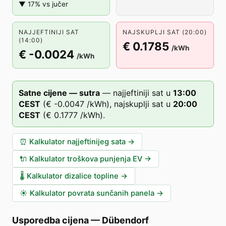
▼ 17% vs jučer
NAJJEFTINIJI SAT
NAJSKUPLJI SAT (20:00)
(14:00)
€ 0.1785
/kWh
€ -0.0024
/kWh
Satne cijene — sutra
—
najjeftiniji sat u
13
:00
CEST
(
€ -0.0047
/kWh),
najskuplji sat u
20
:00
CEST
(
€ 0.1777
/kWh).
⏰
Kalkulator najjeftinijeg sata
→
🔌
Kalkulator troškova punjenja EV
→
🌡️
Kalkulator dizalice topline
→
☀️
Kalkulator povrata sunčanih panela
→
Usporedba cijena
—
Dübendorf