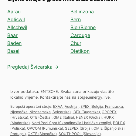
Aarau
Bellinzona
Adliswil
Bern
Allschwil
Biel/Bienne
Baar
Carouge
Baden
Chur
Basel
Dietikon
Pregledaj Švicarska →
Izvor podataka: ENTSO-E. Svaka zona prikazuje vlastito
lokalno vrijeme.
Kontaktirajte nas na
sp@euenergy.live
.
Europski operatori struje:
EXAA
(
Austrija
)
,
EPEX
(
Belgija, Francuska,
Njemačka, Nizozemska, Švicarska
)
,
IBEX
(
Bugarska
)
,
CROPEX
(
Hrvatska
)
,
OTE
(
Češka
)
,
GME
(
Italija
)
,
HENEX
(
Grčka
)
,
HUPX
(
Mađarska
)
,
Nord Pool Spot
(
Skandinavija i baltičke zemlje
)
,
POLPX
(
Poljska
)
,
OPCOM
(
Rumunjska
)
,
SEEPEX
(
Srbija
)
,
OMIE
(
Španjolska i
Portugal
)
,
OKTE
(
Slovačka
)
,
SOUTHPOOL
(
Slovenija
)
.