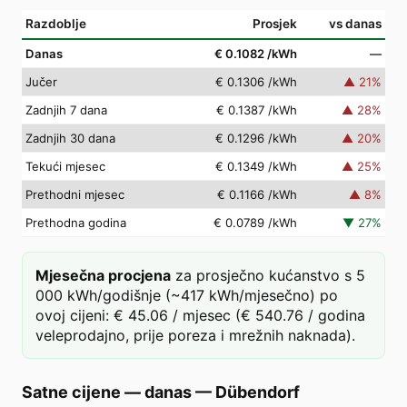
Razdoblje
Prosjek
vs danas
Danas
€ 0.1082
/kWh
—
Jučer
€ 0.1306
/kWh
▲
21
%
Zadnjih 7 dana
€ 0.1387
/kWh
▲
28
%
Zadnjih 30 dana
€ 0.1296
/kWh
▲
20
%
Tekući mjesec
€ 0.1349
/kWh
▲
25
%
Prethodni mjesec
€ 0.1166
/kWh
▲
8
%
Prethodna godina
€ 0.0789
/kWh
▼
27
%
Mjesečna procjena
za prosječno kućanstvo s 5
000 kWh/godišnje (~417 kWh/mjesečno) po
ovoj cijeni: € 45.06 / mjesec (€ 540.76 / godina
veleprodajno, prije poreza i mrežnih naknada).
Satne cijene — danas
—
Dübendorf