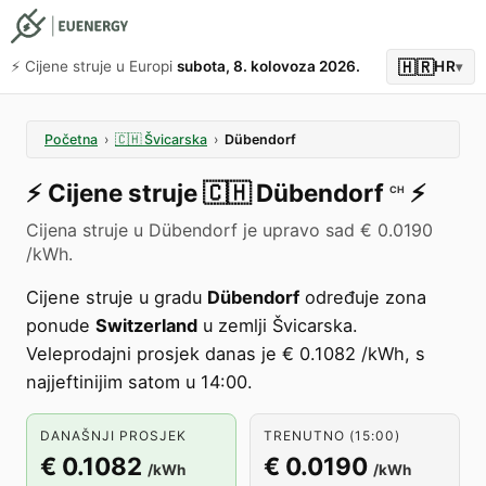
🇭🇷
⚡️ Cijene struje u Europi
subota, 8. kolovoza 2026.
HR
▾
Početna
›
🇨🇭
Švicarska
›
Dübendorf
⚡️
Cijene struje
🇨🇭
Dübendorf
⚡️
CH
Cijena struje u Dübendorf je upravo sad € 0.0190
/kWh.
Cijene struje u gradu
Dübendorf
određuje zona
ponude
Switzerland
u zemlji Švicarska.
Veleprodajni prosjek danas je € 0.1082 /kWh, s
najjeftinijim satom u 14:00.
DANAŠNJI PROSJEK
TRENUTNO (15:00)
€ 0.1082
€ 0.0190
/kWh
/kWh