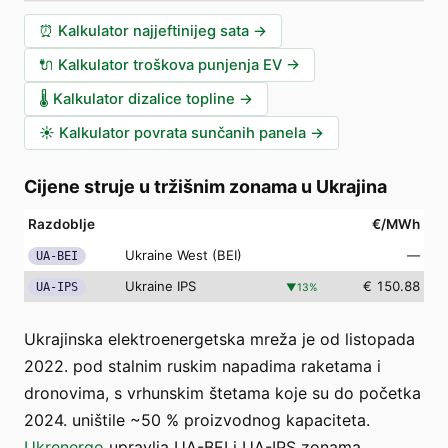
⏰
Kalkulator najjeftinijeg sata
→
🔌
Kalkulator troškova punjenja EV
→
🌡️
Kalkulator dizalice topline
→
☀️
Kalkulator povrata sunčanih panela
→
Cijene struje u tržišnim zonama u Ukrajina
Razdoblje
€/MWh
Ukraine West (BEI)
—
UA-BEI
Ukraine IPS
€ 150.88
UA-IPS
▼
13
%
Ukrajinska elektroenergetska mreža je od listopada
2022. pod stalnim ruskim napadima raketama i
dronovima, s vrhunskim štetama koje su do početka
2024. uništile ~50 % proizvodnog kapaciteta.
Ukrenergo
upravlja UA-BEI i UA-IPS zonama,