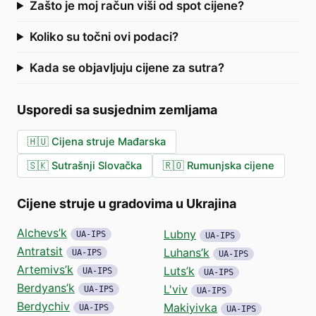
Zašto je moj račun viši od spot cijene?
Koliko su točni ovi podaci?
Kada se objavljuju cijene za sutra?
Usporedi sa susjednim zemljama
🇭🇺
Cijena struje Mađarska
🇸🇰
Sutrašnji Slovačka
🇷🇴
Rumunjska cijene
Cijene struje u gradovima u Ukrajina
Alchevs’k
Lubny
UA-IPS
UA-IPS
Antratsit
Luhans’k
UA-IPS
UA-IPS
Artemivs’k
Luts’k
UA-IPS
UA-IPS
Berdyans’k
L'viv
UA-IPS
UA-IPS
Berdychiv
Makiyivka
UA-IPS
UA-IPS