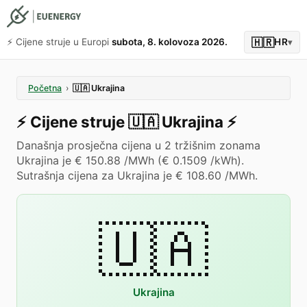
🇭🇷
⚡️ Cijene struje u Europi
subota, 8. kolovoza 2026.
HR
▾
Početna
›
🇺🇦
Ukrajina
⚡️
Cijene struje
🇺🇦
Ukrajina
⚡️
Današnja prosječna cijena u 2 tržišnim zonama
Ukrajina je € 150.88 /MWh (€ 0.1509 /kWh).
Sutrašnja cijena za Ukrajina je € 108.60 /MWh.
🇺🇦
Ukrajina