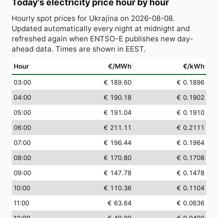
Today's electricity price hour by hour
Hourly spot prices for Ukrajina on 2026-08-08.
Updated automatically every night at midnight and
refreshed again when ENTSO-E publishes new day-
ahead data. Times are shown in EEST.
Hour
€/MWh
€/kWh
03:00
€ 189.60
€ 0.1896
04:00
€ 190.18
€ 0.1902
05:00
€ 191.04
€ 0.1910
06:00
€ 211.11
€ 0.2111
07:00
€ 196.44
€ 0.1964
08:00
€ 170.80
€ 0.1708
09:00
€ 147.78
€ 0.1478
10:00
€ 110.36
€ 0.1104
11:00
€ 63.64
€ 0.0636
12:00
€ 40.00
€ 0.0400