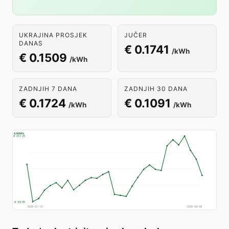
UKRAJINA PROSJEK
JUČER
DANAS
€ 0.1741
/kWh
€ 0.1509
/kWh
ZADNJIH 7 DANA
ZADNJIH 30 DANA
€ 0.1724
€ 0.1091
/kWh
/kWh
€/MWh
€ 211.25
€ 40.05
2026-07-10
2026-08-09