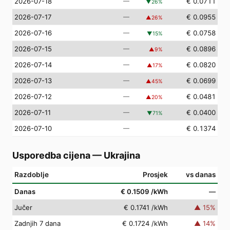
2026-07-18
—
€ 0.0711
▼
26
%
2026-07-17
—
€ 0.0955
▲
26
%
2026-07-16
—
€ 0.0758
▼
15
%
2026-07-15
—
€ 0.0896
▲
9
%
2026-07-14
—
€ 0.0820
▲
17
%
2026-07-13
—
€ 0.0699
▲
45
%
2026-07-12
—
€ 0.0481
▲
20
%
2026-07-11
—
€ 0.0400
▼
71
%
2026-07-10
—
€ 0.1374
Usporedba cijena
—
Ukrajina
Razdoblje
Prosjek
vs danas
Danas
€ 0.1509
/kWh
—
Jučer
€ 0.1741
/kWh
▲
15
%
Zadnjih 7 dana
€ 0.1724
/kWh
▲
14
%