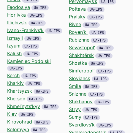
Pervomays’k
UA-IPS
Feodosiya
UA-IPS
Poltava
UA-IPS
Horlivka
UA-IPS
Pryluky
UA-IPS
Illichivs’k
UA-IPS
Rivne
UA-IPS
Ivano-Frankivs’k
UA-IPS
Roven’ki
UA-IPS
Izmayil
UA-IPS
Rubizhne
UA-IPS
Izyum
UA-IPS
Sevastopol’
UA-IPS
Kalush
UA-IPS
Shakhtërsk
UA-IPS
Kamieniec Podolski
Shostka
UA-IPS
UA-IPS
Simferopol’
UA-IPS
Kerch
UA-IPS
Sloviansk
UA-IPS
Kharkiv
UA-IPS
Smila
UA-IPS
Khartsyzsk
UA-IPS
Snizhne
UA-IPS
Kherson
UA-IPS
Stakhanov
UA-IPS
Khmel’nyts’kyy
UA-IPS
Stryy
UA-IPS
Kiev
UA-IPS
Sumy
UA-IPS
Kirovohrad
UA-IPS
Sverdlovs’k
UA-IPS
Kolomyya
UA-IPS
Syeverodonets’k
UA-IPS