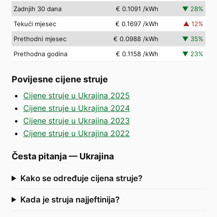
Zadnjih 30 dana
€ 0.1091
/kWh
▼
28
%
Tekući mjesec
€ 0.1697
/kWh
▲
12
%
Prethodni mjesec
€ 0.0988
/kWh
▼
35
%
Prethodna godina
€ 0.1158
/kWh
▼
23
%
Povijesne cijene struje
Cijene struje u Ukrajina 2025
Cijene struje u Ukrajina 2024
Cijene struje u Ukrajina 2023
Cijene struje u Ukrajina 2022
Česta pitanja
—
Ukrajina
Kako se određuje cijena struje?
Kada je struja najjeftinija?