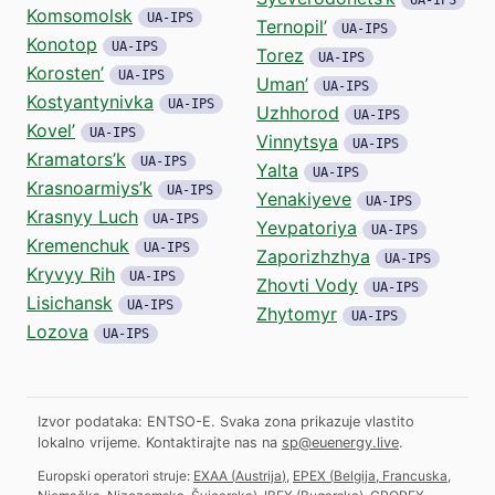
Komsomolsk
UA-IPS
Ternopil’
UA-IPS
Konotop
UA-IPS
Torez
UA-IPS
Korosten’
UA-IPS
Uman’
UA-IPS
Kostyantynivka
UA-IPS
Uzhhorod
UA-IPS
Kovel’
UA-IPS
Vinnytsya
UA-IPS
Kramators’k
UA-IPS
Yalta
UA-IPS
Krasnoarmiys’k
UA-IPS
Yenakiyeve
UA-IPS
Krasnyy Luch
UA-IPS
Yevpatoriya
UA-IPS
Kremenchuk
UA-IPS
Zaporizhzhya
UA-IPS
Kryvyy Rih
UA-IPS
Zhovti Vody
UA-IPS
Lisichansk
UA-IPS
Zhytomyr
UA-IPS
Lozova
UA-IPS
Izvor podataka: ENTSO-E. Svaka zona prikazuje vlastito
lokalno vrijeme.
Kontaktirajte nas na
sp@euenergy.live
.
Europski operatori struje:
EXAA
(
Austrija
)
,
EPEX
(
Belgija, Francuska,