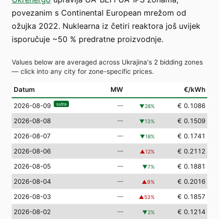
povezanim s Continental European mrežom od
ožujka 2022. Nuklearna iz četiri reaktora još uvijek
isporučuje ~50 % predratne proizvodnje.
Values below are averaged across Ukrajina's 2 bidding zones
— click into any city for zone-specific prices.
Datum
MW
€/kWh
sutra
—
€ 0.1086
2026-08-09
▼
28
%
2026-08-08
—
€ 0.1509
▼
13
%
2026-08-07
—
€ 0.1741
▼
18
%
2026-08-06
—
€ 0.2112
▲
12
%
2026-08-05
—
€ 0.1881
▼
7
%
2026-08-04
—
€ 0.2016
▲
9
%
2026-08-03
—
€ 0.1857
▲
53
%
2026-08-02
—
€ 0.1214
▼
2
%