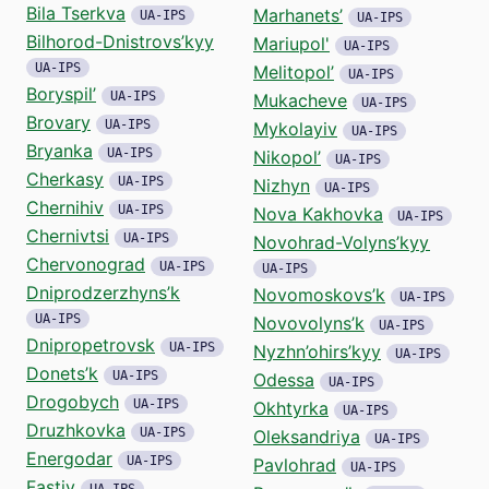
Bila Tserkva
Marhanets’
UA-IPS
UA-IPS
Bilhorod-Dnistrovs’kyy
Mariupol'
UA-IPS
UA-IPS
Melitopol’
UA-IPS
Boryspil’
UA-IPS
Mukacheve
UA-IPS
Brovary
UA-IPS
Mykolayiv
UA-IPS
Bryanka
UA-IPS
Nikopol’
UA-IPS
Cherkasy
UA-IPS
Nizhyn
UA-IPS
Chernihiv
UA-IPS
Nova Kakhovka
UA-IPS
Chernivtsi
UA-IPS
Novohrad-Volyns’kyy
Chervonograd
UA-IPS
UA-IPS
Dniprodzerzhyns’k
Novomoskovs’k
UA-IPS
UA-IPS
Novovolyns’k
UA-IPS
Dnipropetrovsk
UA-IPS
Nyzhn’ohirs’kyy
UA-IPS
Donets’k
UA-IPS
Odessa
UA-IPS
Drogobych
UA-IPS
Okhtyrka
UA-IPS
Druzhkovka
UA-IPS
Oleksandriya
UA-IPS
Energodar
UA-IPS
Pavlohrad
UA-IPS
Fastiv
UA-IPS