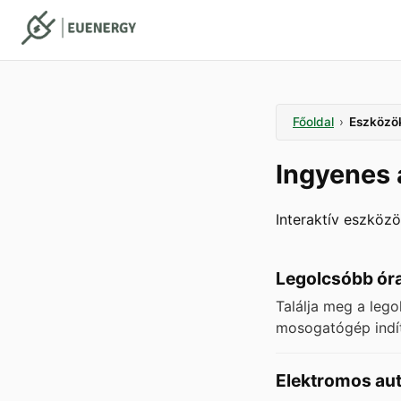
Főoldal
›
Eszközö
Ingyenes
Interaktív eszköz
Legolcsóbb óra
Találja meg a leg
mosogatógép indít
Elektromos autó