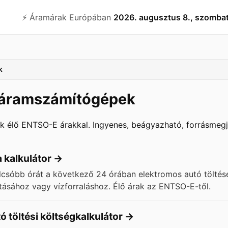
⚡️ Áramárak Európában
2026. augusztus 8., szomba
k
 áramszámítógépek
ök élő ENTSO-E árakkal. Ingyenes, beágyazható, forrásmegj
 kalkulátor
→
olcsóbb órát a következő 24 órában elektromos autó töltés
ásához vagy vízforraláshoz. Élő árak az ENTSO-E-től.
 töltési költségkalkulátor
→