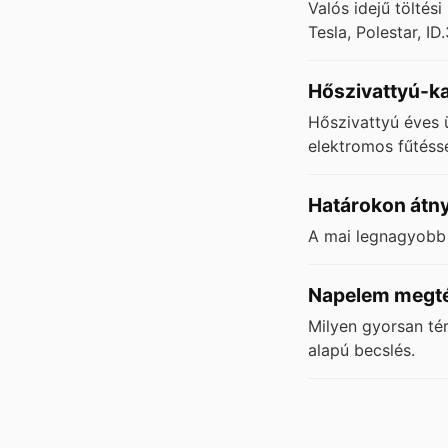
Valós idejű tölté
Tesla, Polestar, ID
Hőszivattyú-ka
Hőszivattyú éves 
elektromos fűtésse
Határokon átn
A mai legnagyobb 
Napelem megtér
Milyen gyorsan té
alapú becslés.