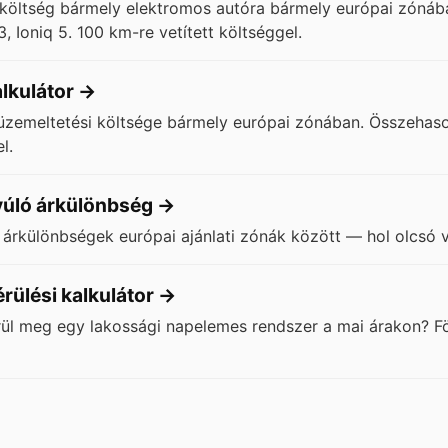
si költség bármely elektromos autóra bármely európai zóná
.3, Ioniq 5. 100 km-re vetített költséggel.
lkulátor
→
üzemeltetési költsége bármely európai zónában. Összehason
l.
yúló árkülönbség
→
árkülönbségek európai ajánlati zónák között — hol olcsó v
ülési kalkulátor
→
rül meg egy lakossági napelemes rendszer a mai árakon? Fö