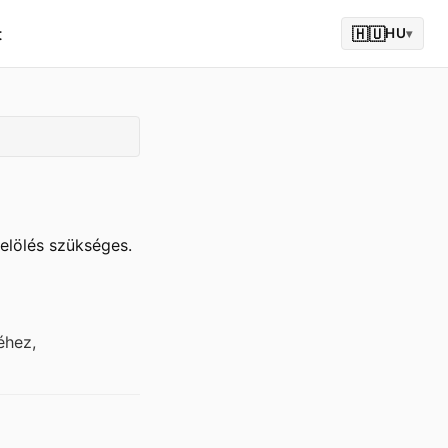
t
🇭🇺
HU
▾
elölés szükséges.
éhez,