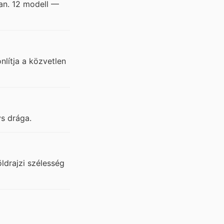
ban. 12 modell —
lítja a közvetlen
s drága.
ldrajzi szélesség