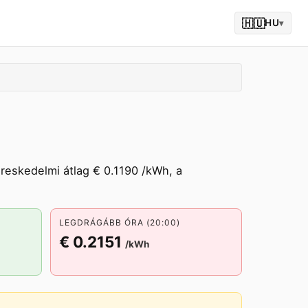
🇭🇺
HU
▾
ereskedelmi átlag € 0.1190 /kWh, a
LEGDRÁGÁBB ÓRA (20:00)
€ 0.2151
/kWh