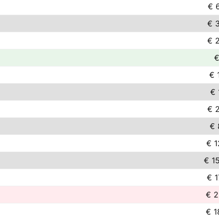
€ 
€ 
€ 
€
€ 
€ 
€ 
€ 
€ 1
€ 1
€ 1
€ 2
€ 1