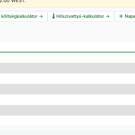
–12:00 WEST
.
i költségkalkulátor
→
🌡️
Hőszivattyú-kalkulátor
→
☀️
Nape