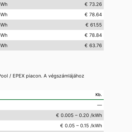
kWh
€ 73.26
kWh
€ 78.64
kWh
€ 61.55
kWh
€ 78.84
kWh
€ 63.76
 Pool / EPEX piacon. A végszámlájához
Kb.
—
€ 0.005 – 0.20 /kWh
€ 0.05 – 0.15 /kWh