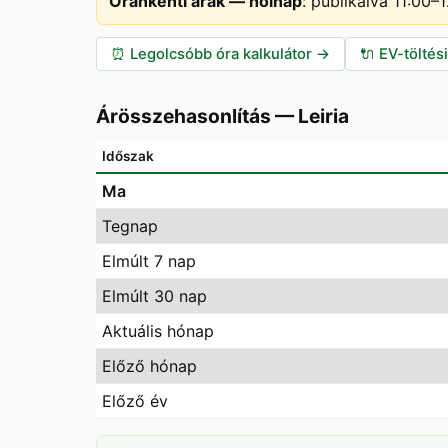
Óránkénti árak — holnap
:
publikálva 11:00
⏰
Legolcsóbb óra kalkulátor
→
🔌
EV-töltés
Árösszehasonlítás
—
Leiria
Időszak
Ma
Tegnap
Elmúlt 7 nap
Elmúlt 30 nap
Aktuális hónap
Előző hónap
Előző év