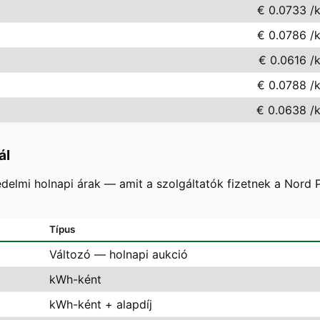
€ 0.0733
/
€ 0.0786
/
€ 0.0616
/
€ 0.0788
/
€ 0.0638
/
ál
delmi holnapi árak — amit a szolgáltatók fizetnek a Nord
Típus
Változó — holnapi aukció
kWh-ként
kWh-ként + alapdíj