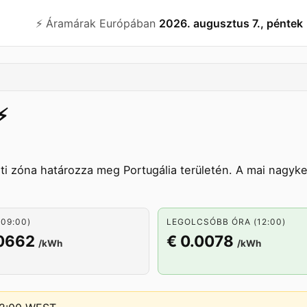
⚡️ Áramárak Európában
2026. augusztus 7., péntek
️
ti zóna határozza meg Portugália területén. A mai nagyk
09:00)
LEGOLCSÓBB ÓRA (12:00)
.0662
€ 0.0078
/kWh
/kWh