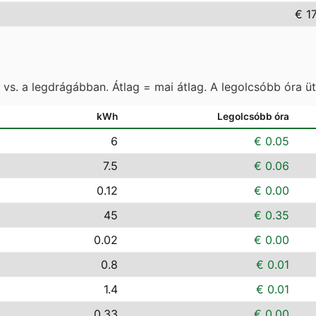
€ 1
vs. a legdrágábban. Átlag = mai átlag. A legolcsóbb óra ü
kWh
Legolcsóbb óra
6
€ 0.05
7.5
€ 0.06
0.12
€ 0.00
45
€ 0.35
0.02
€ 0.00
0.8
€ 0.01
1.4
€ 0.01
0.33
€ 0.00