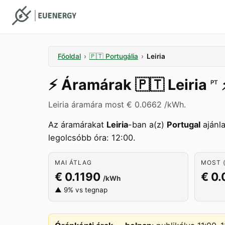
Főoldal
›
🇵🇹
Portugália
›
Leiria
⚡️
Áramárak
🇵🇹
Leiria
⚡
PT
Leiria áramára most € 0.0662 /kWh.
Az áramárakat
Leiria
-ban a(z)
Portugal
ajánla
legolcsóbb óra: 12:00.
MAI ÁTLAG
MOST (
€ 0.1190
€ 0
/kWh
▲ 9% vs tegnap