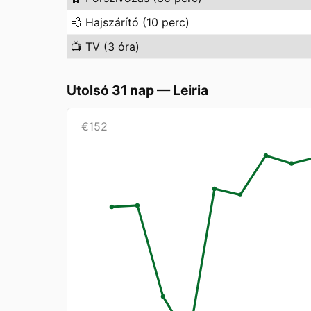
💨
Hajszárító (10 perc)
📺
TV (3 óra)
Utolsó 31 nap
—
Leiria
€
152