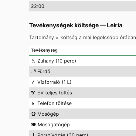
22
:00
Tevékenységek költsége
—
Leiria
Tartomány = költség a mai legolcsóbb órában 
Tevékenység
🚿
Zuhany (10 perc)
🛁
Fürdő
💧
Vízforraló (1 L)
🔌
EV teljes töltés
📱
Telefon töltése
👕
Mosógép
🍽️
Mosogatógép
🧹
Porszívózás (30 perc)