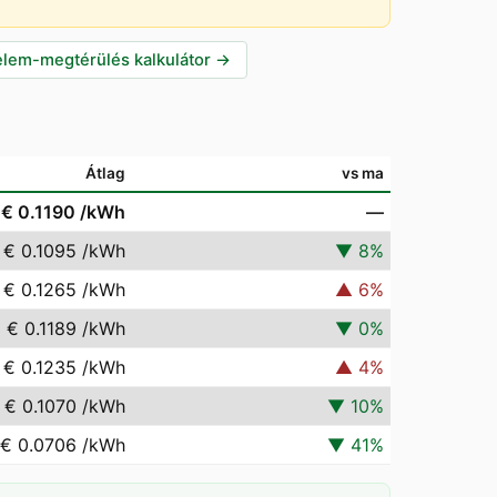
lem-megtérülés kalkulátor
→
Átlag
vs ma
€ 0.1190
/kWh
—
€ 0.1095
/kWh
▼
8
%
€ 0.1265
/kWh
▲
6
%
€ 0.1189
/kWh
▼
0
%
€ 0.1235
/kWh
▲
4
%
€ 0.1070
/kWh
▼
10
%
€ 0.0706
/kWh
▼
41
%