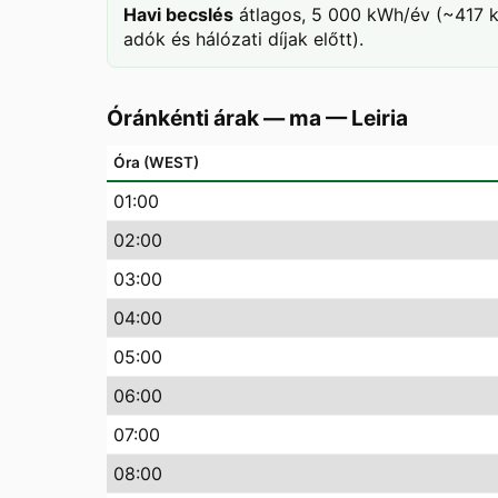
Havi becslés
átlagos, 5 000 kWh/év (~417 k
adók és hálózati díjak előtt).
Óránkénti árak — ma
—
Leiria
Óra (WEST)
01
:00
02
:00
03
:00
04
:00
05
:00
06
:00
07
:00
08
:00