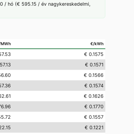
0 / hó (€ 595.15 / év nagykereskedelmi,
/MWh
€/kWh
57.53
€ 0.1575
57.13
€ 0.1571
56.60
€ 0.1566
57.36
€ 0.1574
62.61
€ 0.1626
76.96
€ 0.1770
55.72
€ 0.1557
22.15
€ 0.1221