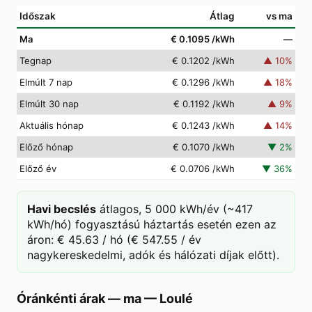
Időszak
Átlag
vs ma
Ma
€ 0.1095
/kWh
—
Tegnap
€ 0.1202
/kWh
▲
10
%
Elmúlt 7 nap
€ 0.1296
/kWh
▲
18
%
Elmúlt 30 nap
€ 0.1192
/kWh
▲
9
%
Aktuális hónap
€ 0.1243
/kWh
▲
14
%
Előző hónap
€ 0.1070
/kWh
▼
2
%
Előző év
€ 0.0706
/kWh
▼
36
%
Havi becslés
átlagos, 5 000 kWh/év (~417
kWh/hó) fogyasztású háztartás esetén ezen az
áron: € 45.63 / hó (€ 547.55 / év
nagykereskedelmi, adók és hálózati díjak előtt).
Óránkénti árak — ma
—
Loulé