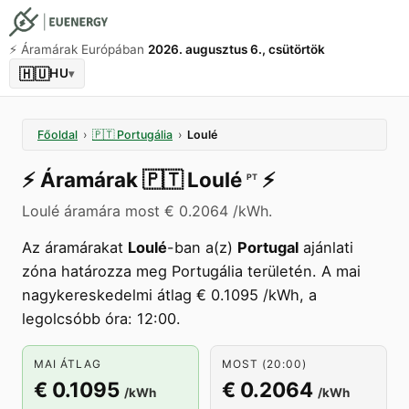
⚡️ Áramárak Európában
2026. augusztus 6., csütörtök
🇭🇺
HU
▾
Főoldal
›
🇵🇹
Portugália
›
Loulé
⚡️
Áramárak
🇵🇹
Loulé
⚡️
PT
Loulé áramára most € 0.2064 /kWh.
Az áramárakat
Loulé
-ban a(z)
Portugal
ajánlati
zóna határozza meg Portugália területén. A mai
nagykereskedelmi átlag € 0.1095 /kWh, a
legolcsóbb óra: 12:00.
MAI ÁTLAG
MOST (20:00)
€ 0.1095
€ 0.2064
/kWh
/kWh