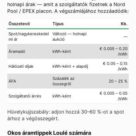
holnapi árak — amit a szolgáltatók fizetnek a Nord
Pool / EPEX piacon. A végszámlájához hozzáadódik:
Összetevő
Típus
Kb.
Spot/nagykereskedel
Változó — holnapi
—
mi ár
aukció
€ 0.005 – 0.20
Áramadó
kWh-ként
/kWh
€ 0.05 – 0.15
Hálózati díjak
kWh-ként + alapdíj
/kWh
Százalék az
ÁFA
20 – 25 %
összegről
€ 0.005 – 0.05
Szolgáltatói árrés
kWh-ként
/kWh
Hüvelykujjszabály: adjon hozzá 30–60 %-ot a spot
árhoz a végösszegért.
Okos áramtippek Loulé számára