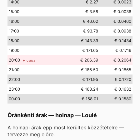
14
:00
€ 2.27
€ 0.0023
15
:00
€ 3.58
€ 0.0036
16
:00
€ 46.02
€ 0.0460
17
:00
€ 93.78
€ 0.0938
18
:00
€ 143.39
€ 0.1434
19
:00
€ 171.65
€ 0.1716
20
:00
€ 206.39
€ 0.2064
← csúcs
21
:00
€ 186.50
€ 0.1865
22
:00
€ 171.95
€ 0.1720
23
:00
€ 163.24
€ 0.1632
00
:00
€ 158.01
€ 0.1580
Óránkénti árak — holnap
—
Loulé
A holnapi árak épp most kerültek közzétételre —
tervezze meg előre.