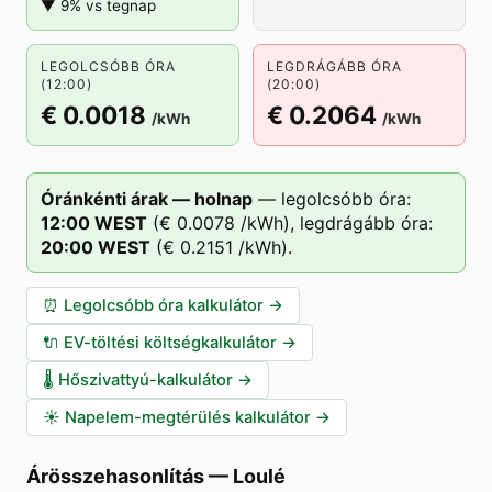
▼ 9% vs tegnap
LEGOLCSÓBB ÓRA
LEGDRÁGÁBB ÓRA
(12:00)
(20:00)
€ 0.0018
€ 0.2064
/kWh
/kWh
Óránkénti árak — holnap
—
legolcsóbb óra:
12
:00
WEST
(
€ 0.0078
/kWh),
legdrágább óra:
20
:00
WEST
(
€ 0.2151
/kWh).
⏰
Legolcsóbb óra kalkulátor
→
🔌
EV-töltési költségkalkulátor
→
🌡️
Hőszivattyú-kalkulátor
→
☀️
Napelem-megtérülés kalkulátor
→
Árösszehasonlítás
—
Loulé