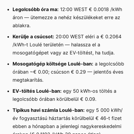
Legolcsóbb óra ma:
12:00 WEST € 0.0018 /kWh
áron — ütemezze a nehéz készülékeket erre az
ablakra.
Kerülje a csúcsot:
20:00 WEST eléri a € 0.2064
/kWh-t Loulé területén — halassza el a
mosogatógépet vagy az EV-töltést, ha tudja.
Mosogatógép költsége Loulé-ban:
a legolcsóbb
órában ~€ 0.00; csúcson € 0.29 — jelentős éves
megtakarítás.
EV-töltés Loulé-ban:
egy 50 kWh-os töltés a
legolcsóbb órában körülbelül € 0.09.
Tipikus havi számla Loulé-ban:
egy 5 000 kWh/
év fogyasztású háztartás körülbelül € 46-t fizet
ebben a hónapban a jelenlegi nagykereskedelmi