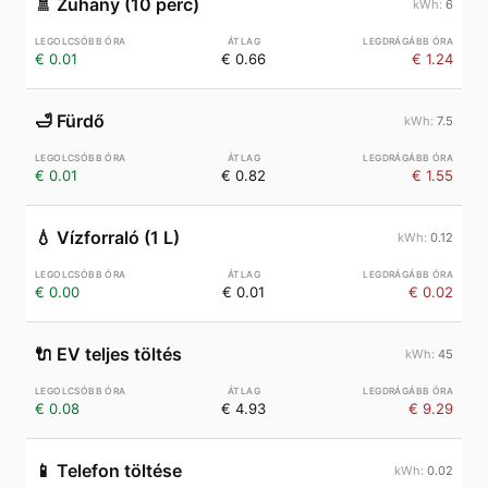
🚿
Zuhany (10 perc)
6
€ 0.01
€ 0.66
€ 1.24
🛁
Fürdő
7.5
€ 0.01
€ 0.82
€ 1.55
💧
Vízforraló (1 L)
0.12
€ 0.00
€ 0.01
€ 0.02
🔌
EV teljes töltés
45
€ 0.08
€ 4.93
€ 9.29
📱
Telefon töltése
0.02