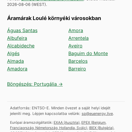
2026-08-06
(
WEST
).
Áramárak Loulé környéki városokban
Águas Santas
Amora
Albufeira
Arrentela
Alcabideche
Aveiro
Algés
Baguim do Monte
Almada
Barcelos
Amadora
Barreiro
Böngészés: Portugália →
Adatforrás: ENTSO-E. Minden övezet a saját helyi idejét
jeleníti meg.
Lépjen kapcsolatba velünk:
sp@euenergy.live
.
Európai áramszolgáltatók:
EXAA
(
Ausztria
)
,
EPEX
(
Belgium,
Franciaország, Németország, Hollandia, Svájc
)
,
IBEX
(
Bulgária
)
,