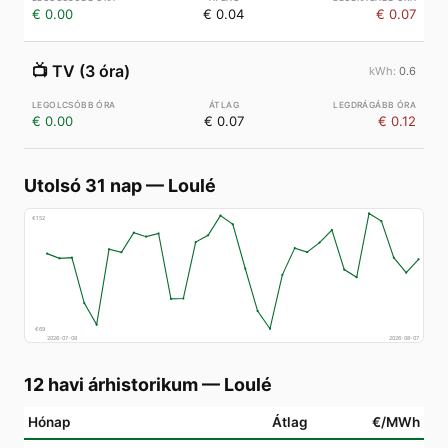
€ 0.00
€ 0.04
€ 0.07
📺
TV (3 óra)
0.6
€ 0.00
€ 0.07
€ 0.12
Utolsó 31 nap
—
Loulé
€
152
€
69
2026-07-08
2026-08-07
12 havi árhistorikum
—
Loulé
Hónap
Átlag
€/MWh