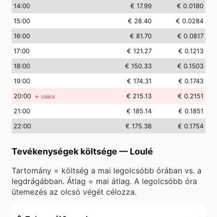
14
:00
€ 17.99
€ 0.0180
15
:00
€ 28.40
€ 0.0284
16
:00
€ 81.70
€ 0.0817
17
:00
€ 121.27
€ 0.1213
18
:00
€ 150.33
€ 0.1503
19
:00
€ 174.31
€ 0.1743
20
:00
€ 215.13
€ 0.2151
← csúcs
21
:00
€ 185.14
€ 0.1851
22
:00
€ 175.38
€ 0.1754
Tevékenységek költsége
—
Loulé
Tartomány = költség a mai legolcsóbb órában vs. a
legdrágábban. Átlag = mai átlag. A legolcsóbb óra
ütemezés az olcsó végét célozza.