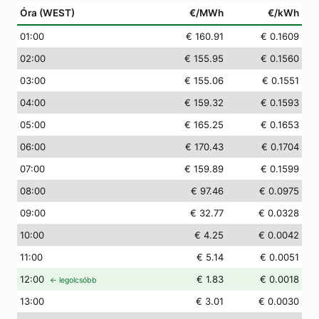
Óra (WEST)
€/MWh
€/kWh
01
:00
€ 160.91
€ 0.1609
02
:00
€ 155.95
€ 0.1560
03
:00
€ 155.06
€ 0.1551
04
:00
€ 159.32
€ 0.1593
05
:00
€ 165.25
€ 0.1653
06
:00
€ 170.43
€ 0.1704
07
:00
€ 159.89
€ 0.1599
08
:00
€ 97.46
€ 0.0975
09
:00
€ 32.77
€ 0.0328
10
:00
€ 4.25
€ 0.0042
11
:00
€ 5.14
€ 0.0051
12
:00
€ 1.83
€ 0.0018
← legolcsóbb
13
:00
€ 3.01
€ 0.0030