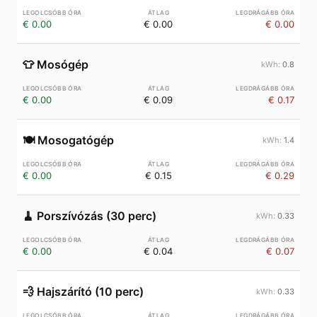
€ 0.00
€ 0.00
€ 0.00
👕
Mosógép
0.8
€ 0.00
€ 0.09
€ 0.17
🍽️
Mosogatógép
1.4
€ 0.00
€ 0.15
€ 0.29
🧹
Porszívózás (30 perc)
0.33
€ 0.00
€ 0.04
€ 0.07
💨
Hajszárító (10 perc)
0.33