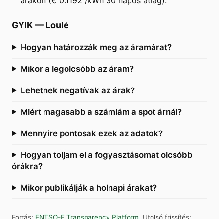
árakon (€ 0.1192 /kWh 30 napos átlag).
GYIK
—
Loulé
Hogyan határozzák meg az áramárat?
Mikor a legolcsóbb az áram?
Lehetnek negatívak az árak?
Miért magasabb a számlám a spot árnál?
Mennyire pontosak ezek az adatok?
Hogyan toljam el a fogyasztásomat olcsóbb
órákra?
Mikor publikálják a holnapi árakat?
Forrás
:
ENTSO-E Transparency Platform
.
Utolsó frissítés
: