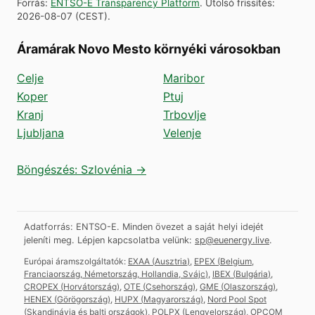
Forrás
:
ENTSO-E Transparency Platform
.
Utolsó frissítés
:
2026-08-07
(
CEST
).
Áramárak Novo Mesto környéki városokban
Celje
Maribor
Koper
Ptuj
Kranj
Trbovlje
Ljubljana
Velenje
Böngészés: Szlovénia →
Adatforrás: ENTSO-E. Minden övezet a saját helyi idejét
jeleníti meg.
Lépjen kapcsolatba velünk:
sp@euenergy.live
.
Európai áramszolgáltatók:
EXAA
(
Ausztria
)
,
EPEX
(
Belgium,
Franciaország, Németország, Hollandia, Svájc
)
,
IBEX
(
Bulgária
)
,
CROPEX
(
Horvátország
)
,
OTE
(
Csehország
)
,
GME
(
Olaszország
)
,
HENEX
(
Görögország
)
,
HUPX
(
Magyarország
)
,
Nord Pool Spot
(
Skandinávia és balti országok
)
,
POLPX
(
Lengyelország
)
,
OPCOM