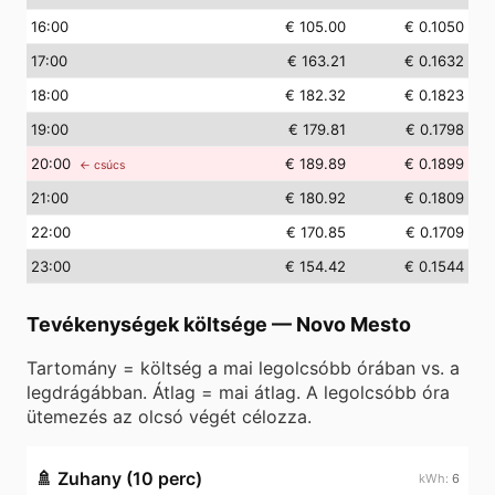
16
:00
€ 105.00
€ 0.1050
17
:00
€ 163.21
€ 0.1632
18
:00
€ 182.32
€ 0.1823
19
:00
€ 179.81
€ 0.1798
20
:00
€ 189.89
€ 0.1899
← csúcs
21
:00
€ 180.92
€ 0.1809
22
:00
€ 170.85
€ 0.1709
23
:00
€ 154.42
€ 0.1544
Tevékenységek költsége
—
Novo Mesto
Tartomány = költség a mai legolcsóbb órában vs. a
legdrágábban. Átlag = mai átlag. A legolcsóbb óra
ütemezés az olcsó végét célozza.
🚿
Zuhany (10 perc)
6