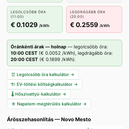
LEGOLCSÓBB ÓRA
LEGDRÁGÁBB ÓRA
(11:00)
(20:00)
€ 0.1029
€ 0.2559
/kWh
/kWh
Óránkénti árak — holnap
—
legolcsóbb óra:
10
:00
CEST
(
€ 0.0052
/kWh),
legdrágább óra:
20
:00
CEST
(
€ 0.1899
/kWh).
⏰
Legolcsóbb óra kalkulátor
→
🔌
EV-töltési költségkalkulátor
→
🌡️
Hőszivattyú-kalkulátor
→
☀️
Napelem-megtérülés kalkulátor
→
Árösszehasonlítás
—
Novo Mesto