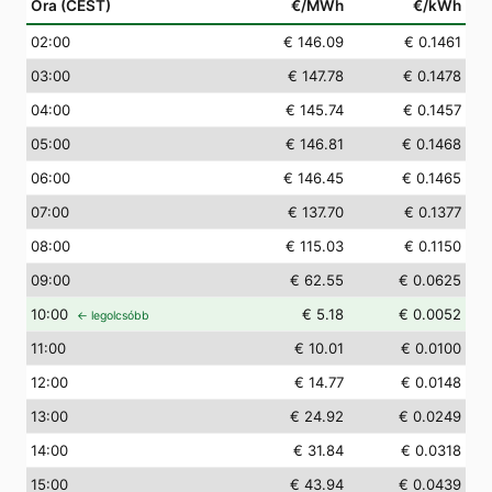
Óra (CEST)
€/MWh
€/kWh
02
:00
€ 146.09
€ 0.1461
03
:00
€ 147.78
€ 0.1478
04
:00
€ 145.74
€ 0.1457
05
:00
€ 146.81
€ 0.1468
06
:00
€ 146.45
€ 0.1465
07
:00
€ 137.70
€ 0.1377
08
:00
€ 115.03
€ 0.1150
09
:00
€ 62.55
€ 0.0625
10
:00
€ 5.18
€ 0.0052
← legolcsóbb
11
:00
€ 10.01
€ 0.0100
12
:00
€ 14.77
€ 0.0148
13
:00
€ 24.92
€ 0.0249
14
:00
€ 31.84
€ 0.0318
15
:00
€ 43.94
€ 0.0439