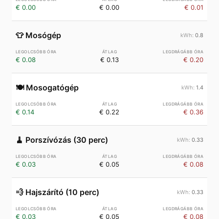
€ 0.00
€ 0.00
€ 0.01
👕
Mosógép
0.8
€ 0.08
€ 0.13
€ 0.20
🍽️
Mosogatógép
1.4
€ 0.14
€ 0.22
€ 0.36
🧹
Porszívózás (30 perc)
0.33
€ 0.03
€ 0.05
€ 0.08
💨
Hajszárító (10 perc)
0.33
€ 0.03
€ 0.05
€ 0.08