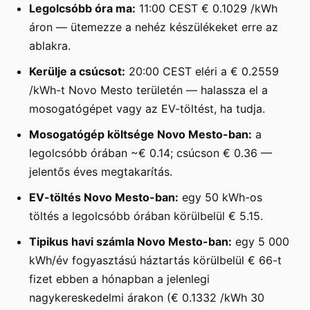
Legolcsóbb óra ma:
11:00 CEST € 0.1029 /kWh
áron — ütemezze a nehéz készülékeket erre az
ablakra.
Kerülje a csúcsot:
20:00 CEST eléri a € 0.2559
/kWh-t Novo Mesto területén — halassza el a
mosogatógépet vagy az EV-töltést, ha tudja.
Mosogatógép költsége Novo Mesto-ban:
a
legolcsóbb órában ~€ 0.14; csúcson € 0.36 —
jelentős éves megtakarítás.
EV-töltés Novo Mesto-ban:
egy 50 kWh-os
töltés a legolcsóbb órában körülbelül € 5.15.
Tipikus havi számla Novo Mesto-ban:
egy 5 000
kWh/év fogyasztású háztartás körülbelül € 66-t
fizet ebben a hónapban a jelenlegi
nagykereskedelmi árakon (€ 0.1332 /kWh 30