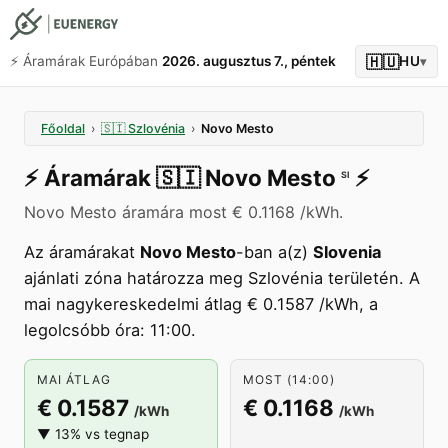
🇭🇺
⚡️ Áramárak Európában
2026. augusztus 7., péntek
HU
▾
Főoldal
›
🇸🇮
Szlovénia
›
Novo Mesto
⚡️
Áramárak
🇸🇮
Novo Mesto
⚡️
SI
Novo Mesto áramára most € 0.1168 /kWh.
Az áramárakat
Novo Mesto
-ban a(z)
Slovenia
ajánlati zóna határozza meg Szlovénia területén. A
mai nagykereskedelmi átlag € 0.1587 /kWh, a
legolcsóbb óra: 11:00.
MAI ÁTLAG
MOST (14:00)
€ 0.1587
€ 0.1168
/kWh
/kWh
▼ 13% vs tegnap