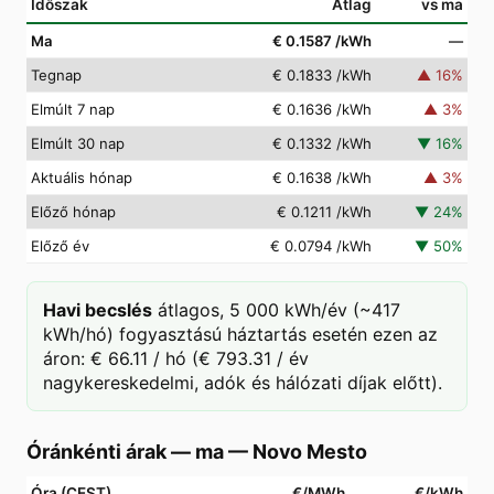
Időszak
Átlag
vs ma
Ma
€ 0.1587
/kWh
—
Tegnap
€ 0.1833
/kWh
▲
16
%
Elmúlt 7 nap
€ 0.1636
/kWh
▲
3
%
Elmúlt 30 nap
€ 0.1332
/kWh
▼
16
%
Aktuális hónap
€ 0.1638
/kWh
▲
3
%
Előző hónap
€ 0.1211
/kWh
▼
24
%
Előző év
€ 0.0794
/kWh
▼
50
%
Havi becslés
átlagos, 5 000 kWh/év (~417
kWh/hó) fogyasztású háztartás esetén ezen az
áron: € 66.11 / hó (€ 793.31 / év
nagykereskedelmi, adók és hálózati díjak előtt).
Óránkénti árak — ma
—
Novo Mesto
Óra (CEST)
€/MWh
€/kWh