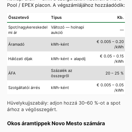
Pool / EPEX piacon. A végszámlájához hozzáadódik:
Összetevő
Típus
Kb.
Spot/nagykereskedel
Változó — holnapi
—
mi ár
aukció
€ 0.005 – 0.20
Áramadó
kWh-ként
/kWh
€ 0.05 – 0.15
Hálózati díjak
kWh-ként + alapdíj
/kWh
Százalék az
ÁFA
20 – 25 %
összegről
€ 0.005 – 0.05
Szolgáltatói árrés
kWh-ként
/kWh
Hüvelykujjszabály: adjon hozzá 30–60 %-ot a spot
árhoz a végösszegért.
Okos áramtippek Novo Mesto számára