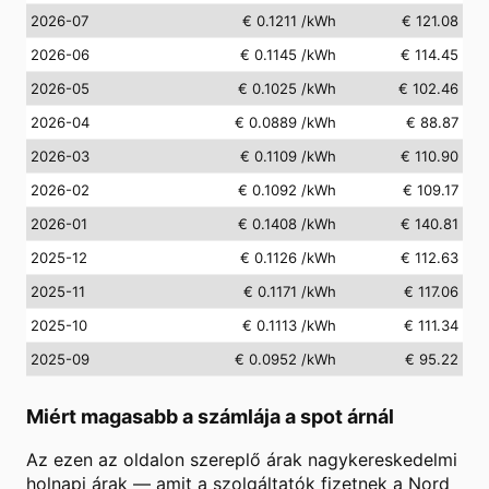
2026-07
€ 0.1211
/kWh
€ 121.08
2026-06
€ 0.1145
/kWh
€ 114.45
2026-05
€ 0.1025
/kWh
€ 102.46
2026-04
€ 0.0889
/kWh
€ 88.87
2026-03
€ 0.1109
/kWh
€ 110.90
2026-02
€ 0.1092
/kWh
€ 109.17
2026-01
€ 0.1408
/kWh
€ 140.81
2025-12
€ 0.1126
/kWh
€ 112.63
2025-11
€ 0.1171
/kWh
€ 117.06
2025-10
€ 0.1113
/kWh
€ 111.34
2025-09
€ 0.0952
/kWh
€ 95.22
Miért magasabb a számlája a spot árnál
Az ezen az oldalon szereplő árak nagykereskedelmi
holnapi árak — amit a szolgáltatók fizetnek a Nord