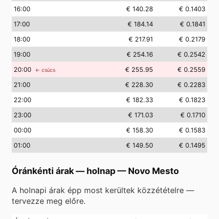
16
:00
€ 140.28
€ 0.1403
17
:00
€ 184.14
€ 0.1841
18
:00
€ 217.91
€ 0.2179
19
:00
€ 254.16
€ 0.2542
20
:00
€ 255.95
€ 0.2559
← csúcs
21
:00
€ 228.30
€ 0.2283
22
:00
€ 182.33
€ 0.1823
23
:00
€ 171.03
€ 0.1710
00
:00
€ 158.30
€ 0.1583
01
:00
€ 149.50
€ 0.1495
Óránkénti árak — holnap
—
Novo Mesto
A holnapi árak épp most kerültek közzétételre —
tervezze meg előre.