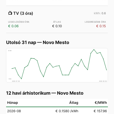
📺
TV (3 óra)
0.6
€ 0.06
€ 0.10
€ 0.15
Utolsó 31 nap
—
Novo Mesto
€
195
€
84
2026-07-09
2026-08-08
12 havi árhistorikum
—
Novo Mesto
Hónap
Átlag
€/MWh
2026-08
€ 0.1580
/kWh
€ 157.96