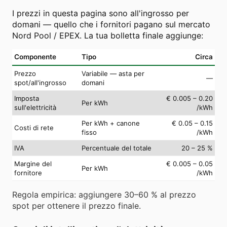
I prezzi in questa pagina sono all'ingrosso per
domani — quello che i fornitori pagano sul mercato
Nord Pool / EPEX. La tua bolletta finale aggiunge:
Componente
Tipo
Circa
Prezzo
Variabile — asta per
—
spot/all'ingrosso
domani
Imposta
€ 0.005 – 0.20
Per kWh
sull'elettricità
/kWh
Per kWh + canone
€ 0.05 – 0.15
Costi di rete
fisso
/kWh
IVA
Percentuale del totale
20 – 25 %
Margine del
€ 0.005 – 0.05
Per kWh
fornitore
/kWh
Regola empirica: aggiungere 30–60 % al prezzo
spot per ottenere il prezzo finale.