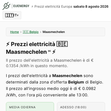
⚡️ Prezzi elettricità Europa
sabato 8 agosto 2026
🇮🇹
IT
▾
Home
›
🇧🇪
Belgio
›
Maasmechelen
⚡️
Prezzi elettricità
🇧🇪
Maasmechelen
⚡️
BE
Il prezzo dell'elettricità a Maasmechelen è di €
0.1354 /kWh in questo momento.
I prezzi dell'elettricità a
Maasmechelen
sono
determinati dalla zona d'offerta
Belgium
di Belgio.
Il prezzo all'ingrosso medio oggi è di € 0.0982
/kWh, con l'ora più conveniente alle 13:00.
MEDIA ODIERNA
ADESSO (18:00)