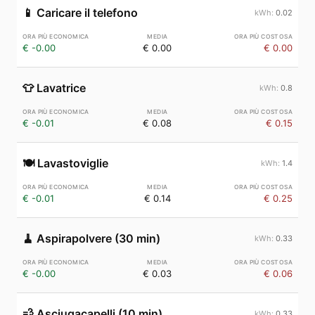
📱
Caricare il telefono
0.02
€ -0.00
€ 0.00
€ 0.00
👕
Lavatrice
0.8
€ -0.01
€ 0.08
€ 0.15
🍽️
Lavastoviglie
1.4
€ -0.01
€ 0.14
€ 0.25
🧹
Aspirapolvere (30 min)
0.33
€ -0.00
€ 0.03
€ 0.06
💨
Asciugacapelli (10 min)
0.33