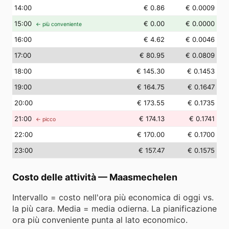
14
:00
€ 0.86
€ 0.0009
15
:00
€ 0.00
€ 0.0000
← più conveniente
16
:00
€ 4.62
€ 0.0046
17
:00
€ 80.95
€ 0.0809
18
:00
€ 145.30
€ 0.1453
19
:00
€ 164.75
€ 0.1647
20
:00
€ 173.55
€ 0.1735
21
:00
€ 174.13
€ 0.1741
← picco
22
:00
€ 170.00
€ 0.1700
23
:00
€ 157.47
€ 0.1575
Costo delle attività
—
Maasmechelen
Intervallo = costo nell'ora più economica di oggi vs.
la più cara. Media = media odierna. La pianificazione
ora più conveniente punta al lato economico.