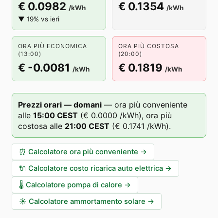
€ 0.0982
€ 0.1354
/kWh
/kWh
▼ 19% vs ieri
ORA PIÙ ECONOMICA
ORA PIÙ COSTOSA
(13:00)
(20:00)
€ -0.0081
€ 0.1819
/kWh
/kWh
Prezzi orari — domani
—
ora più conveniente
alle
15
:00
CEST
(
€ 0.0000
/kWh),
ora più
costosa alle
21
:00
CEST
(
€ 0.1741
/kWh).
⏰
Calcolatore ora più conveniente
→
🔌
Calcolatore costo ricarica auto elettrica
→
🌡️
Calcolatore pompa di calore
→
☀️
Calcolatore ammortamento solare
→