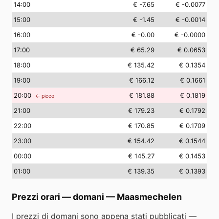
14
:00
€ -7.65
€ -0.0077
15
:00
€ -1.45
€ -0.0014
16
:00
€ -0.00
€ -0.0000
17
:00
€ 65.29
€ 0.0653
18
:00
€ 135.42
€ 0.1354
19
:00
€ 166.12
€ 0.1661
20
:00
€ 181.88
€ 0.1819
← picco
21
:00
€ 179.23
€ 0.1792
22
:00
€ 170.85
€ 0.1709
23
:00
€ 154.42
€ 0.1544
00
:00
€ 145.27
€ 0.1453
01
:00
€ 139.35
€ 0.1393
Prezzi orari — domani
—
Maasmechelen
I prezzi di domani sono appena stati pubblicati —