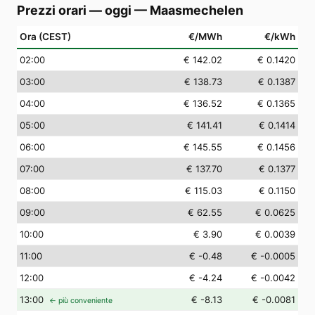
Prezzi orari — oggi
—
Maasmechelen
Ora (CEST)
€/MWh
€/kWh
02
:00
€ 142.02
€ 0.1420
03
:00
€ 138.73
€ 0.1387
04
:00
€ 136.52
€ 0.1365
05
:00
€ 141.41
€ 0.1414
06
:00
€ 145.55
€ 0.1456
07
:00
€ 137.70
€ 0.1377
08
:00
€ 115.03
€ 0.1150
09
:00
€ 62.55
€ 0.0625
10
:00
€ 3.90
€ 0.0039
11
:00
€ -0.48
€ -0.0005
12
:00
€ -4.24
€ -0.0042
13
:00
€ -8.13
€ -0.0081
← più conveniente