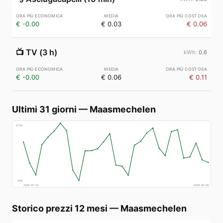
€ -0.00
€ 0.03
€ 0.06
📺
TV (3 h)
0.6
€ -0.00
€ 0.06
€ 0.11
Ultimi 31 giorni
—
Maasmechelen
€
150
€
69
2026-07-10
2026-08-09
Storico prezzi 12 mesi
—
Maasmechelen