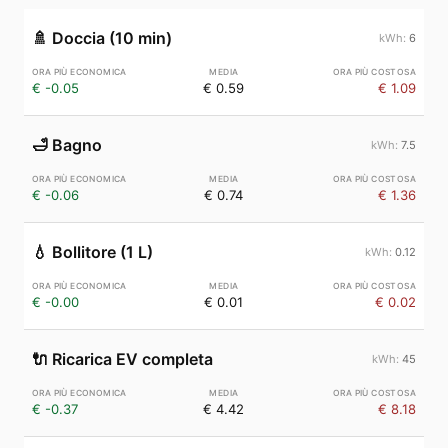
🚿
Doccia (10 min)
6
€ -0.05
€ 0.59
€ 1.09
🛁
Bagno
7.5
€ -0.06
€ 0.74
€ 1.36
💧
Bollitore (1 L)
0.12
€ -0.00
€ 0.01
€ 0.02
🔌
Ricarica EV completa
45
€ -0.37
€ 4.42
€ 8.18