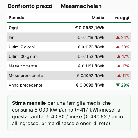
Confronto prezzi
—
Maasmechelen
Periodo
Media
vs oggi
Oggi
€ 0.0982
/kWh
—
Ieri
€ 0.1219
/kWh
▲
24
%
Ultimi 7 giorni
€ 0.1176
/kWh
▲
20
%
Ultimi 30 giorni
€ 0.1153
/kWh
▲
17
%
Mese corrente
€ 0.1151
/kWh
▲
17
%
Mese precedente
€ 0.1092
/kWh
▲
11
%
Anno precedente
€ 0.0698
/kWh
▼
29
%
Stima mensile
per una famiglia media che
consuma 5 000 kWh/anno (~417 kWh/mese) a
questa tariffa: € 40.90 / mese (€ 490.82 / anno
all'ingrosso, prima di tasse e oneri di rete).