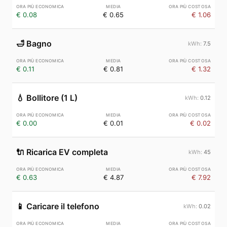
€ 0.08
€ 0.65
€ 1.06
🛁
Bagno
7.5
€ 0.11
€ 0.81
€ 1.32
💧
Bollitore (1 L)
0.12
€ 0.00
€ 0.01
€ 0.02
🔌
Ricarica EV completa
45
€ 0.63
€ 4.87
€ 7.92
📱
Caricare il telefono
0.02