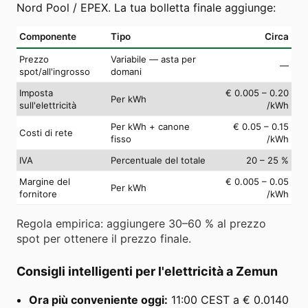
Nord Pool / EPEX. La tua bolletta finale aggiunge:
Componente
Tipo
Circa
Prezzo
Variabile — asta per
—
spot/all'ingrosso
domani
Imposta
€ 0.005 – 0.20
Per kWh
sull'elettricità
/kWh
Per kWh + canone
€ 0.05 – 0.15
Costi di rete
fisso
/kWh
IVA
Percentuale del totale
20 – 25 %
Margine del
€ 0.005 – 0.05
Per kWh
fornitore
/kWh
Regola empirica: aggiungere 30–60 % al prezzo
spot per ottenere il prezzo finale.
Consigli intelligenti per l'elettricità a Zemun
Ora più conveniente oggi:
11:00 CEST a € 0.0140