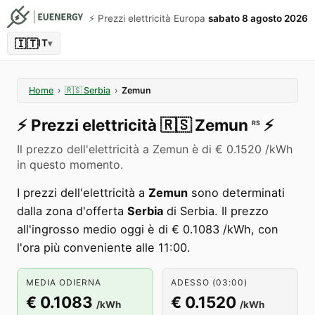
⚡️ Prezzi elettricità Europa
sabato 8 agosto 2026
🇮🇹
IT
▾
Home
›
🇷🇸
Serbia
›
Zemun
⚡️
Prezzi elettricità
🇷🇸
Zemun
⚡️
RS
Il prezzo dell'elettricità a Zemun è di € 0.1520 /kWh
in questo momento.
I prezzi dell'elettricità a
Zemun
sono determinati
dalla zona d'offerta
Serbia
di Serbia. Il prezzo
all'ingrosso medio oggi è di € 0.1083 /kWh, con
l'ora più conveniente alle 11:00.
MEDIA ODIERNA
ADESSO (03:00)
€ 0.1083
€ 0.1520
/kWh
/kWh