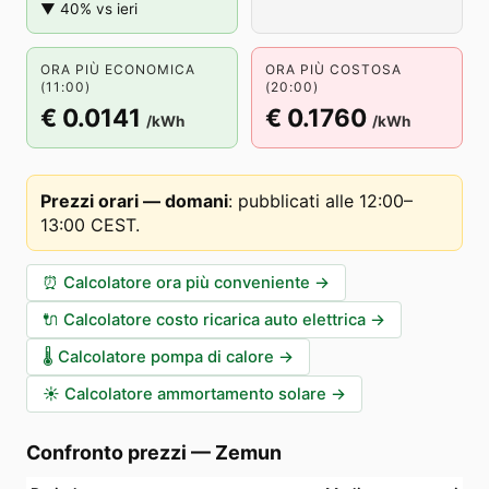
▼ 40% vs ieri
ORA PIÙ ECONOMICA
ORA PIÙ COSTOSA
(11:00)
(20:00)
€ 0.0141
€ 0.1760
/kWh
/kWh
Prezzi orari — domani
:
pubblicati alle 12:00–
13:00 CEST
.
⏰
Calcolatore ora più conveniente
→
🔌
Calcolatore costo ricarica auto elettrica
→
🌡️
Calcolatore pompa di calore
→
☀️
Calcolatore ammortamento solare
→
Confronto prezzi
—
Zemun