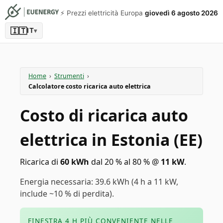
⚡️ Prezzi elettricità Europa
giovedì 6 agosto 2026
🇮🇹
IT
▾
Home
›
Strumenti
›
Calcolatore costo ricarica auto elettrica
Costo di ricarica auto
elettrica in Estonia (EE)
Ricarica di
60
kWh
dal 20 % al 80 %
@
11
kW
.
Energia necessaria: 39.6 kWh (4 h a 11 kW,
include ~10 % di perdita).
FINESTRA 4 H PIÙ CONVENIENTE NELLE