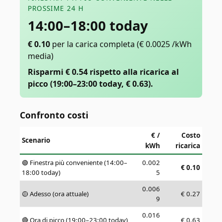
PROSSIME 24 H
14:00–18:00 today
€
0.10
per la carica completa
(€ 0.0025 /kWh
media)
Risparmi € 0.54 rispetto alla ricarica al
picco (19:00–23:00 today, € 0.63).
Confronto costi
€ /
Costo
Scenario
kWh
ricarica
🟢 Finestra più conveniente (14:00–
0.002
€
0.10
18:00 today)
5
0.006
🟡 Adesso (ora attuale)
€
0.27
9
0.016
🔴 Ora di picco (19:00–23:00 today)
€
0.63