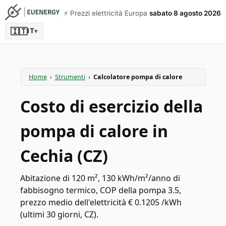
⚡️ Prezzi elettricità Europa
sabato 8 agosto 2026
🇮🇹
IT
▾
Home
›
Strumenti
›
Calcolatore pompa di calore
Costo di esercizio della
pompa di calore in
Cechia (CZ)
Abitazione di 120 m², 130 kWh/m²/anno di
fabbisogno termico, COP della pompa 3.5,
prezzo medio dell'elettricità € 0.1205 /kWh
(ultimi 30 giorni, CZ).