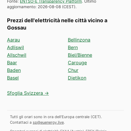
Fonte
:
ENTSO-E Transparency Platform
.
Ultimo
aggiornamento
:
2026-08-08
(
CEST
).
Prezzi dell'elettricità nelle città vicino a
Gossau
Aarau
Bellinzona
Adliswil
Bern
Allschwil
Biel/Bienne
Baar
Carouge
Baden
Chur
Basel
Dietikon
Sfoglia Svizzera →
Tutti gli orari sono in ora dell'Europa centrale (CET).
Contattaci a
sp@euenergy.live
.