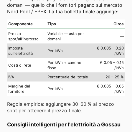
domani — quello che i fornitori pagano sul mercato
Nord Pool / EPEX. La tua bolletta finale aggiunge:
Componente
Tipo
Circa
Prezzo
Variabile — asta per
—
spot/all'ingrosso
domani
Imposta
€ 0.005 – 0.20
Per kWh
sull'elettricità
/kWh
Per kWh + canone
€ 0.05 – 0.15
Costi di rete
fisso
/kWh
IVA
Percentuale del totale
20 – 25 %
Margine del
€ 0.005 – 0.05
Per kWh
fornitore
/kWh
Regola empirica: aggiungere 30–60 % al prezzo
spot per ottenere il prezzo finale.
Consigli intelligenti per l'elettricità a Gossau