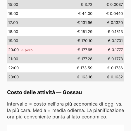
15
:00
€ 3.72
€ 0.0037
16
:00
€ 44.00
€ 0.0440
17
:00
€ 131.96
€ 0.1320
18
:00
€ 151.29
€ 0.1513
19
:00
€ 170.10
€ 0.1701
20
:00
€ 177.65
€ 0.1777
← picco
21
:00
€ 177.28
€ 0.1773
22
:00
€ 173.59
€ 0.1736
23
:00
€ 163.16
€ 0.1632
Costo delle attività
—
Gossau
Intervallo = costo nell'ora più economica di oggi vs.
la più cara. Media = media odierna. La pianificazione
ora più conveniente punta al lato economico.