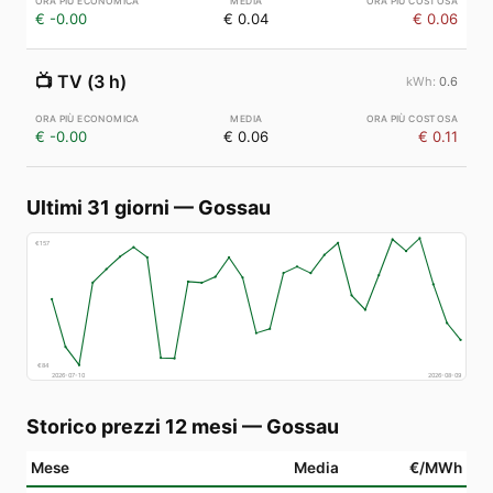
€ -0.00
€ 0.04
€ 0.06
📺
TV (3 h)
0.6
€ -0.00
€ 0.06
€ 0.11
Ultimi 31 giorni
—
Gossau
€
157
€
84
2026-07-10
2026-08-09
Storico prezzi 12 mesi
—
Gossau
Mese
Media
€/MWh