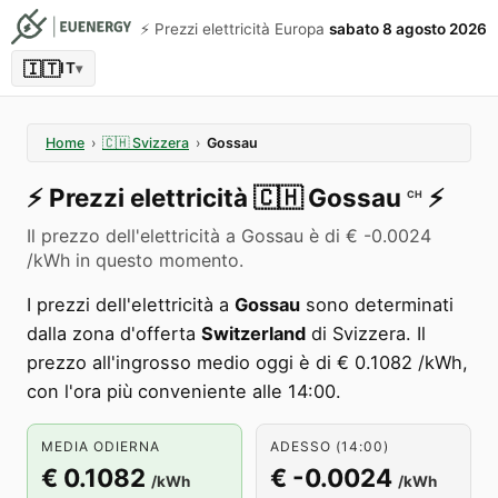
⚡️ Prezzi elettricità Europa
sabato 8 agosto 2026
🇮🇹
IT
▾
Home
›
🇨🇭
Svizzera
›
Gossau
⚡️
Prezzi elettricità
🇨🇭
Gossau
⚡️
CH
Il prezzo dell'elettricità a Gossau è di € -0.0024
/kWh in questo momento.
I prezzi dell'elettricità a
Gossau
sono determinati
dalla zona d'offerta
Switzerland
di Svizzera. Il
prezzo all'ingrosso medio oggi è di € 0.1082 /kWh,
con l'ora più conveniente alle 14:00.
MEDIA ODIERNA
ADESSO (14:00)
€ 0.1082
€ -0.0024
/kWh
/kWh