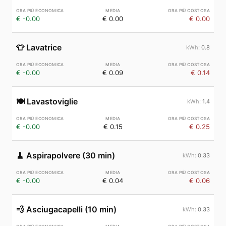
€ -0.00
€ 0.00
€ 0.00
👕
Lavatrice
0.8
€ -0.00
€ 0.09
€ 0.14
🍽️
Lavastoviglie
1.4
€ -0.00
€ 0.15
€ 0.25
🧹
Aspirapolvere (30 min)
0.33
€ -0.00
€ 0.04
€ 0.06
💨
Asciugacapelli (10 min)
0.33