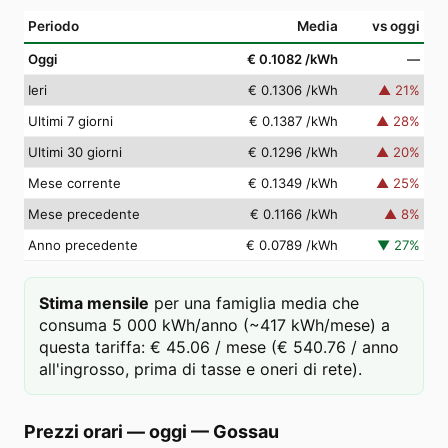
Periodo
Media
vs oggi
Oggi
€ 0.1082
/kWh
—
Ieri
€ 0.1306
/kWh
▲
21
%
Ultimi 7 giorni
€ 0.1387
/kWh
▲
28
%
Ultimi 30 giorni
€ 0.1296
/kWh
▲
20
%
Mese corrente
€ 0.1349
/kWh
▲
25
%
Mese precedente
€ 0.1166
/kWh
▲
8
%
Anno precedente
€ 0.0789
/kWh
▼
27
%
Stima mensile
per una famiglia media che
consuma 5 000 kWh/anno (~417 kWh/mese) a
questa tariffa: € 45.06 / mese (€ 540.76 / anno
all'ingrosso, prima di tasse e oneri di rete).
Prezzi orari — oggi
—
Gossau