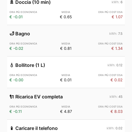
🚿
Doccia (10 min)
6
€ -0.01
€ 0.65
€ 1.07
🛁
Bagno
7.5
€ -0.02
€ 0.81
€ 1.34
💧
Bollitore (1 L)
0.12
€ -0.00
€ 0.01
€ 0.02
🔌
Ricarica EV completa
45
€ -0.11
€ 4.87
€ 8.03
📱
Caricare il telefono
0.02