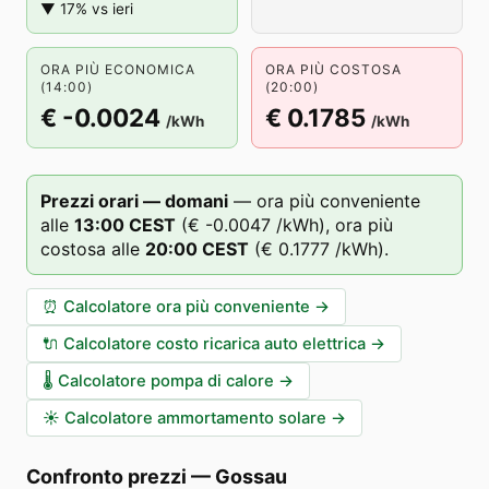
▼ 17% vs ieri
ORA PIÙ ECONOMICA
ORA PIÙ COSTOSA
(14:00)
(20:00)
€ -0.0024
€ 0.1785
/kWh
/kWh
Prezzi orari — domani
—
ora più conveniente
alle
13
:00
CEST
(
€ -0.0047
/kWh),
ora più
costosa alle
20
:00
CEST
(
€ 0.1777
/kWh).
⏰
Calcolatore ora più conveniente
→
🔌
Calcolatore costo ricarica auto elettrica
→
🌡️
Calcolatore pompa di calore
→
☀️
Calcolatore ammortamento solare
→
Confronto prezzi
—
Gossau