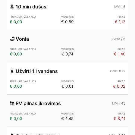
🚿
10 min dušas
6
€ 0,00
€ 0,59
€ 1,12
🛁
Vonia
7.5
€ 0,00
€ 0,74
€ 1,40
💧
Užvirti 1 l vandens
0.12
€ 0,00
€ 0,01
€ 0,02
🔌
EV pilnas įkrovimas
45
€ 0,00
€ 4,45
€ 8,41