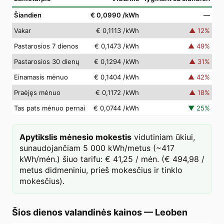
Šiandien
€ 0,0990
/kWh
—
Vakar
€ 0,1113
/kWh
▲
12
%
Pastarosios 7 dienos
€ 0,1473
/kWh
▲
49
%
Pastarosios 30 dienų
€ 0,1294
/kWh
▲
31
%
Einamasis mėnuo
€ 0,1404
/kWh
▲
42
%
Praėjęs mėnuo
€ 0,1172
/kWh
▲
18
%
Tas pats mėnuo pernai
€ 0,0744
/kWh
▼
25
%
Apytikslis mėnesio mokestis
vidutiniam ūkiui,
sunaudojančiam 5 000 kWh/metus (~417
kWh/mėn.) šiuo tarifu: € 41,25 / mėn. (€ 494,98 /
metus didmeniniu, prieš mokesčius ir tinklo
mokesčius).
Šios dienos valandinės kainos
—
Leoben