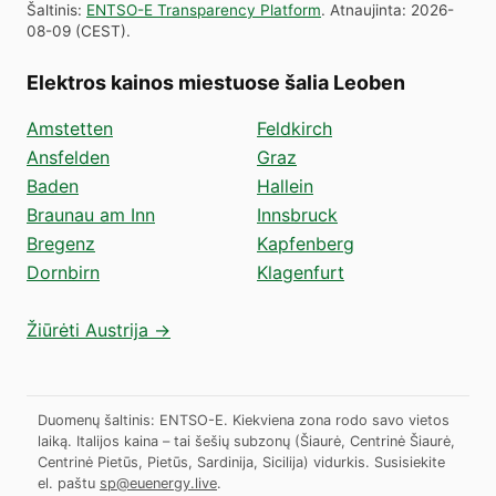
Šaltinis
:
ENTSO-E Transparency Platform
.
Atnaujinta
:
2026-
08-09
(
CEST
).
Elektros kainos miestuose šalia Leoben
Amstetten
Feldkirch
Ansfelden
Graz
Baden
Hallein
Braunau am Inn
Innsbruck
Bregenz
Kapfenberg
Dornbirn
Klagenfurt
Žiūrėti Austrija →
Duomenų šaltinis: ENTSO-E. Kiekviena zona rodo savo vietos
laiką. Italijos kaina – tai šešių subzonų (Šiaurė, Centrinė Šiaurė,
Centrinė Pietūs, Pietūs, Sardinija, Sicilija) vidurkis.
Susisiekite
el. paštu
sp@euenergy.live
.