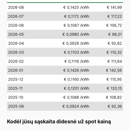
2026-08
€ 0,1420
/kWh
€ 141,99
2026-07
€ 0,1172
/kWh
€ 117,22
2026-06
€ 0,1067
/kWh
€ 106,72
2026-05
€ 0,0980
/kWh
€ 98,01
2026-04
€ 0,0928
/kWh
€ 92,82
2026-03
€ 0,1103
/kWh
€ 110,32
2026-02
€ 0,1116
/kWh
€ 111,64
2026-01
€ 0,1426
/kWh
€ 142,56
2025-12
€ 0,1160
/kWh
€ 115,95
2025-11
€ 0,1201
/kWh
€ 120,15
2025-10
€ 0,1088
/kWh
€ 108,82
2025-09
€ 0,0924
/kWh
€ 92,36
Kodėl jūsų sąskaita didesnė už spot kainą