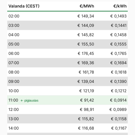
Valanda (CEST)
€/MWh
€/kWh
02
:00
€ 149,34
€ 0,1493
03
:00
€ 144,09
€ 0,1441
04
:00
€ 145,82
€ 0,1458
05
:00
€ 155,50
€ 0,1555
06
:00
€ 176,45
€ 0,1765
07
:00
€ 169,36
€ 0,1694
08
:00
€ 161,78
€ 0,1618
09
:00
€ 139,04
€ 0,1390
10
:00
€ 121,19
€ 0,1212
11
:00
€ 91,42
€ 0,0914
← pigiausias
12
:00
€ 98,91
€ 0,0989
13
:00
€ 115,82
€ 0,1158
14
:00
€ 116,68
€ 0,1167