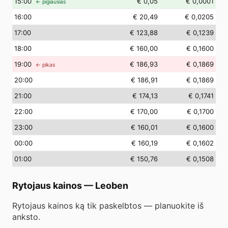
15
:00
€ 0,05
€ 0,0001
← pigiausias
16
:00
€ 20,49
€ 0,0205
17
:00
€ 123,88
€ 0,1239
18
:00
€ 160,00
€ 0,1600
19
:00
€ 186,93
€ 0,1869
← pikas
20
:00
€ 186,91
€ 0,1869
21
:00
€ 174,13
€ 0,1741
22
:00
€ 170,00
€ 0,1700
23
:00
€ 160,01
€ 0,1600
00
:00
€ 160,19
€ 0,1602
01
:00
€ 150,76
€ 0,1508
Rytojaus kainos
—
Leoben
Rytojaus kainos ką tik paskelbtos — planuokite iš
anksto.