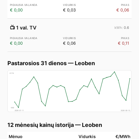
€ 0,00
€ 0,03
€ 0,06
📺
1 val. TV
0.6
€ 0,00
€ 0,06
€ 0,11
Pastarosios 31 dienos
—
Leoben
€
174
€
80
2026-07-11
2026-08-10
12 mėnesių kainų istorija
—
Leoben
Mėnuo
Vidurkis
€/MWh