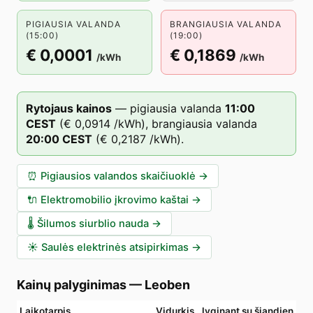
PIGIAUSIA VALANDA
BRANGIAUSIA VALANDA
(15:00)
(19:00)
€ 0,0001
€ 0,1869
/kWh
/kWh
Rytojaus kainos
—
pigiausia valanda
11
:00
CEST
(
€ 0,0914
/kWh),
brangiausia valanda
20
:00
CEST
(
€ 0,2187
/kWh).
⏰
Pigiausios valandos skaičiuoklė
→
🔌
Elektromobilio įkrovimo kaštai
→
🌡️
Šilumos siurblio nauda
→
☀️
Saulės elektrinės atsipirkimas
→
Kainų palyginimas
—
Leoben
Laikotarpis
Vidurkis
lyginant su šiandien