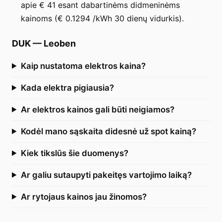
apie € 41 esant dabartinėms didmeninėms
kainoms (€ 0.1294 /kWh 30 dienų vidurkis).
DUK
—
Leoben
Kaip nustatoma elektros kaina?
Kada elektra pigiausia?
Ar elektros kainos gali būti neigiamos?
Kodėl mano sąskaita didesnė už spot kainą?
Kiek tikslūs šie duomenys?
Ar galiu sutaupyti pakeitęs vartojimo laiką?
Ar rytojaus kainos jau žinomos?