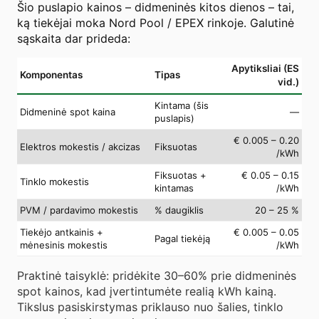
Šio puslapio kainos – didmeninės kitos dienos – tai,
ką tiekėjai moka Nord Pool / EPEX rinkoje. Galutinė
sąskaita dar prideda:
Apytiksliai (ES
Komponentas
Tipas
vid.)
Kintama (šis
Didmeninė spot kaina
—
puslapis)
€ 0.005 – 0.20
Elektros mokestis / akcizas
Fiksuotas
/kWh
Fiksuotas +
€ 0.05 – 0.15
Tinklo mokestis
kintamas
/kWh
PVM / pardavimo mokestis
% daugiklis
20 – 25 %
Tiekėjo antkainis +
€ 0.005 – 0.05
Pagal tiekėją
mėnesinis mokestis
/kWh
Praktinė taisyklė: pridėkite 30–60% prie didmeninės
spot kainos, kad įvertintumėte realią kWh kainą.
Tikslus pasiskirstymas priklauso nuo šalies, tinklo