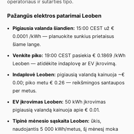
operatoriaus ir sutarties tipo.
Pažangūs elektros patarimai Leoben
Pigiausia valanda šiandien:
15:00 CEST už €
0.0001 /kWh — planuokite sunkius prietaisus
šiame lange.
Venkite piko:
19:00 CEST pasiekia € 0.1869 /kWh
Leoben — atidėkite indaplovę ar EV įkrovimą.
Indaplovė Leoben:
pigiausią valandą kainuoja ~€
0.00; piko metu € 0.26 — reikšmingos santaupos
per metus.
EV įkrovimas Leoben:
50 kWh įkrovimas
pigiausią valandą kainuoja apie € 0.01.
Tipinė mėnesio sąskaita Leoben:
ūkis,
naudojantis 5 000 kWh/metus, šį mėnesį moka