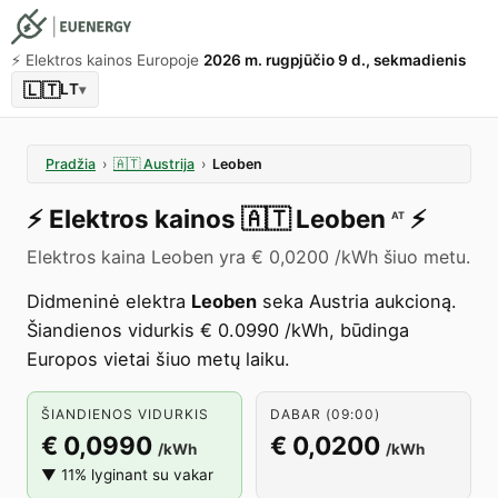
⚡️ Elektros kainos Europoje
2026 m. rugpjūčio 9 d., sekmadienis
🇱🇹
LT
▾
Pradžia
›
🇦🇹
Austrija
›
Leoben
⚡️
Elektros kainos
🇦🇹
Leoben
⚡️
AT
Elektros kaina Leoben yra € 0,0200 /kWh šiuo metu.
Didmeninė elektra
Leoben
seka Austria aukcioną.
Šiandienos vidurkis € 0.0990 /kWh, būdinga
Europos vietai šiuo metų laiku.
ŠIANDIENOS VIDURKIS
DABAR (09:00)
€ 0,0990
€ 0,0200
/kWh
/kWh
▼ 11% lyginant su vakar