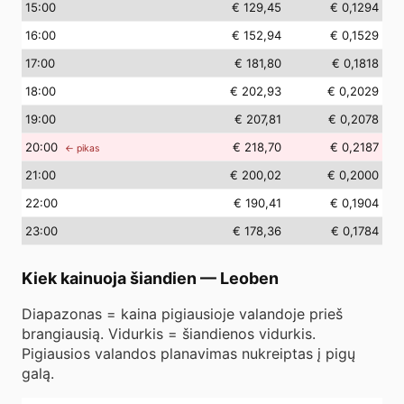
15
:00
€ 129,45
€ 0,1294
16
:00
€ 152,94
€ 0,1529
17
:00
€ 181,80
€ 0,1818
18
:00
€ 202,93
€ 0,2029
19
:00
€ 207,81
€ 0,2078
20
:00
€ 218,70
€ 0,2187
← pikas
21
:00
€ 200,02
€ 0,2000
22
:00
€ 190,41
€ 0,1904
23
:00
€ 178,36
€ 0,1784
Kiek kainuoja šiandien
—
Leoben
Diapazonas = kaina pigiausioje valandoje prieš
brangiausią. Vidurkis = šiandienos vidurkis.
Pigiausios valandos planavimas nukreiptas į pigų
galą.