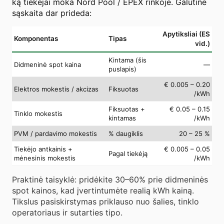
ką tiekėjai moka Nord Pool / EPEX rinkoje. Galutinė
sąskaita dar prideda:
Apytiksliai (ES
Komponentas
Tipas
vid.)
Kintama (šis
Didmeninė spot kaina
—
puslapis)
€ 0.005 – 0.20
Elektros mokestis / akcizas
Fiksuotas
/kWh
Fiksuotas +
€ 0.05 – 0.15
Tinklo mokestis
kintamas
/kWh
PVM / pardavimo mokestis
% daugiklis
20 – 25 %
Tiekėjo antkainis +
€ 0.005 – 0.05
Pagal tiekėją
mėnesinis mokestis
/kWh
Praktinė taisyklė: pridėkite 30–60% prie didmeninės
spot kainos, kad įvertintumėte realią kWh kainą.
Tikslus pasiskirstymas priklauso nuo šalies, tinklo
operatoriaus ir sutarties tipo.