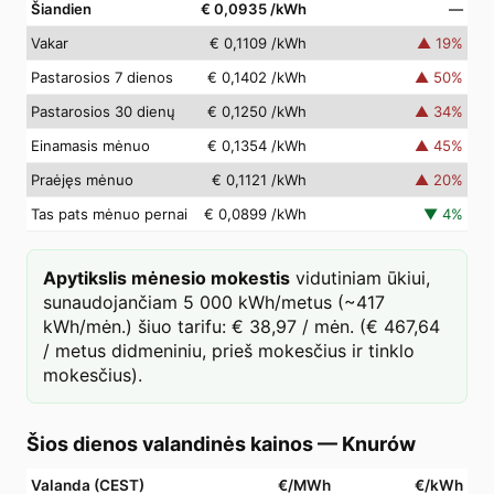
Šiandien
€ 0,0935
/kWh
—
Vakar
€ 0,1109
/kWh
▲
19
%
Pastarosios 7 dienos
€ 0,1402
/kWh
▲
50
%
Pastarosios 30 dienų
€ 0,1250
/kWh
▲
34
%
Einamasis mėnuo
€ 0,1354
/kWh
▲
45
%
Praėjęs mėnuo
€ 0,1121
/kWh
▲
20
%
Tas pats mėnuo pernai
€ 0,0899
/kWh
▼
4
%
Apytikslis mėnesio mokestis
vidutiniam ūkiui,
sunaudojančiam 5 000 kWh/metus (~417
kWh/mėn.) šiuo tarifu: € 38,97 / mėn. (€ 467,64
/ metus didmeniniu, prieš mokesčius ir tinklo
mokesčius).
Šios dienos valandinės kainos
—
Knurów
Valanda (CEST)
€/MWh
€/kWh