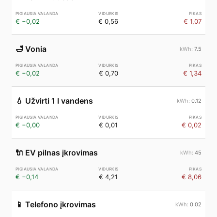
€ −0,02
€ 0,56
€ 1,07
🛁
Vonia
7.5
€ −0,02
€ 0,70
€ 1,34
💧
Užvirti 1 l vandens
0.12
€ −0,00
€ 0,01
€ 0,02
🔌
EV pilnas įkrovimas
45
€ −0,14
€ 4,21
€ 8,06
📱
Telefono įkrovimas
0.02