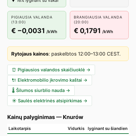
▼ 16% lyginant su vakar
PIGIAUSIA VALANDA
BRANGIAUSIA VALANDA
(13:00)
(20:00)
€ −0,0031
€ 0,1791
/kWh
/kWh
Rytojaus kainos
:
paskelbtos 12:00–13:00 CEST
.
⏰
Pigiausios valandos skaičiuoklė
→
🔌
Elektromobilio įkrovimo kaštai
→
🌡️
Šilumos siurblio nauda
→
☀️
Saulės elektrinės atsipirkimas
→
Kainų palyginimas
—
Knurów
Laikotarpis
Vidurkis
lyginant su šiandien