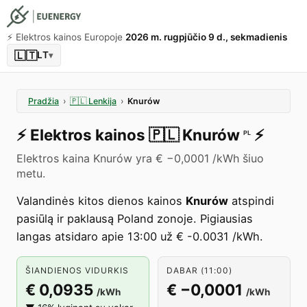
⚡️ Elektros kainos Europoje
2026 m. rugpjūčio 9 d., sekmadienis
🇱🇹
LT
▾
Pradžia
›
🇵🇱
Lenkija
›
Knurów
⚡️
Elektros kainos
🇵🇱
Knurów
⚡️
PL
Elektros kaina Knurów yra € −0,0001 /kWh šiuo
metu.
Valandinės kitos dienos kainos
Knurów
atspindi
pasiūlą ir paklausą Poland zonoje. Pigiausias
langas atsidaro apie 13:00 už € -0.0031 /kWh.
ŠIANDIENOS VIDURKIS
DABAR (11:00)
€ 0,0935
€ −0,0001
/kWh
/kWh