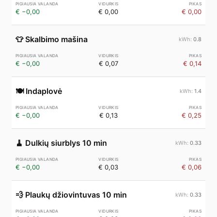
€ −0,00
€ 0,00
€ 0,00
👕
Skalbimo mašina
0.8
€ −0,00
€ 0,07
€ 0,14
🍽️
Indaplovė
1.4
€ −0,00
€ 0,13
€ 0,25
🧹
Dulkių siurblys 10 min
0.33
€ −0,00
€ 0,03
€ 0,06
💨
Plaukų džiovintuvas 10 min
0.33