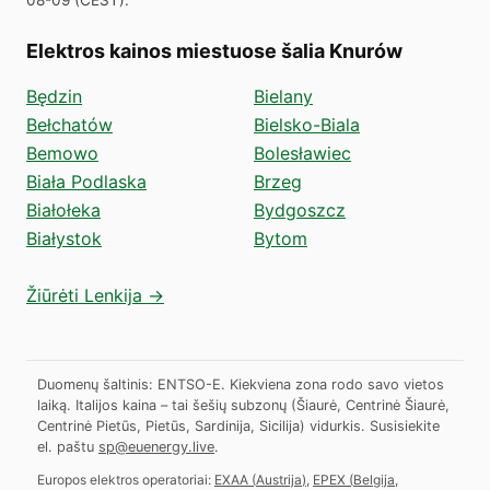
Elektros kainos miestuose šalia Knurów
Będzin
Bielany
Bełchatów
Bielsko-Biala
Bemowo
Bolesławiec
Biała Podlaska
Brzeg
Białołeka
Bydgoszcz
Białystok
Bytom
Žiūrėti Lenkija →
Duomenų šaltinis: ENTSO-E. Kiekviena zona rodo savo vietos
laiką. Italijos kaina – tai šešių subzonų (Šiaurė, Centrinė Šiaurė,
Centrinė Pietūs, Pietūs, Sardinija, Sicilija) vidurkis.
Susisiekite
el. paštu
sp@euenergy.live
.
Europos elektros operatoriai:
EXAA
(
Austrija
)
,
EPEX
(
Belgija,