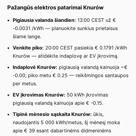
Pažangūs elektros patarimai Knurów
Pigiausia valanda šiandien:
13:00 CEST už €
-0.0031 /kWh — planuokite sunkius prietaisus
šiame lange.
Venkite piko:
20:00 CEST pasiekia € 0.1791 /kWh
Knurów — atidėkite indaplovę ar EV įkrovimą.
Indaplovė Knurów:
pigiausią valandą kainuoja ~€
-0.00; piko metu € 0.25 — reikšmingos santaupos
per metus.
EV įkrovimas Knurów:
50 kWh įkrovimas
pigiausią valandą kainuoja apie € -0.15.
Tipinė mėnesio sąskaita Knurów:
ūkis,
naudojantis 5 000 kWh/metus, šį mėnesį moka
apie € 39 esant dabartinėms didmeninėms