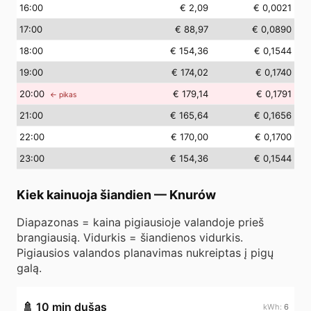
16
:00
€ 2,09
€ 0,0021
17
:00
€ 88,97
€ 0,0890
18
:00
€ 154,36
€ 0,1544
19
:00
€ 174,02
€ 0,1740
20
:00
€ 179,14
€ 0,1791
← pikas
21
:00
€ 165,64
€ 0,1656
22
:00
€ 170,00
€ 0,1700
23
:00
€ 154,36
€ 0,1544
Kiek kainuoja šiandien
—
Knurów
Diapazonas = kaina pigiausioje valandoje prieš
brangiausią. Vidurkis = šiandienos vidurkis.
Pigiausios valandos planavimas nukreiptas į pigų
galą.
🚿
10 min dušas
6