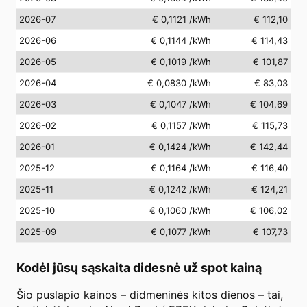
2026-07
€ 0,1121
/kWh
€ 112,10
2026-06
€ 0,1144
/kWh
€ 114,43
2026-05
€ 0,1019
/kWh
€ 101,87
2026-04
€ 0,0830
/kWh
€ 83,03
2026-03
€ 0,1047
/kWh
€ 104,69
2026-02
€ 0,1157
/kWh
€ 115,73
2026-01
€ 0,1424
/kWh
€ 142,44
2025-12
€ 0,1164
/kWh
€ 116,40
2025-11
€ 0,1242
/kWh
€ 124,21
2025-10
€ 0,1060
/kWh
€ 106,02
2025-09
€ 0,1077
/kWh
€ 107,73
Kodėl jūsų sąskaita didesnė už spot kainą
Šio puslapio kainos – didmeninės kitos dienos – tai,