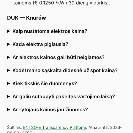
kainoms (€ 0.1250 /kWh 30 dienų vidurkis).
DUK
—
Knurów
Kaip nustatoma elektros kaina?
Kada elektra pigiausia?
Ar elektros kainos gali būti neigiamos?
Kodėl mano sąskaita didesnė už spot kainą?
Kiek tikslūs šie duomenys?
Ar galiu sutaupyti pakeitęs vartojimo laiką?
Ar rytojaus kainos jau žinomos?
Šaltinis
:
ENTSO-E Transparency Platform
.
Atnaujinta
:
2026-
08-09
(
CEST
).