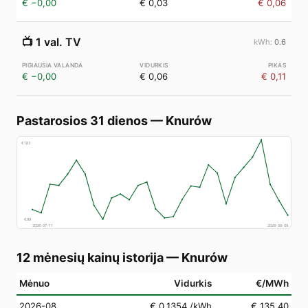
€ −0,00
€ 0,03
€ 0,06
📺
1 val. TV
0.6
€ −0,00
€ 0,06
€ 0,11
Pastarosios 31 dienos
—
Knurów
€
183
€
89
2026-07-11
2026-08-09
12 mėnesių kainų istorija
—
Knurów
Mėnuo
Vidurkis
€/MWh
2026-08
€ 0,1354
/kWh
€ 135,40