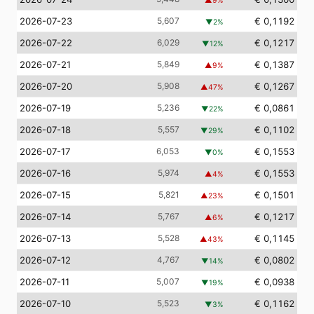
▲
9
%
2026-07-23
5,607
€ 0,1192
▼
2
%
2026-07-22
6,029
€ 0,1217
▼
12
%
2026-07-21
5,849
€ 0,1387
▲
9
%
2026-07-20
5,908
€ 0,1267
▲
47
%
2026-07-19
5,236
€ 0,0861
▼
22
%
2026-07-18
5,557
€ 0,1102
▼
29
%
2026-07-17
6,053
€ 0,1553
▼
0
%
2026-07-16
5,974
€ 0,1553
▲
4
%
2026-07-15
5,821
€ 0,1501
▲
23
%
2026-07-14
5,767
€ 0,1217
▲
6
%
2026-07-13
5,528
€ 0,1145
▲
43
%
2026-07-12
4,767
€ 0,0802
▼
14
%
2026-07-11
5,007
€ 0,0938
▼
19
%
2026-07-10
5,523
€ 0,1162
▼
3
%