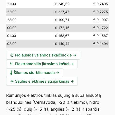
21:00
€ 249,52
€ 0,2495
22:00
€ 227,47
€ 0,2275
23:00
€ 199,71
€ 0,1997
00:00
€ 172,16
€ 0,1722
01:00
€ 158,67
€ 0,1587
02:00
€ 149,44
€ 0,1494
⏰
Pigiausios valandos skaičiuoklė
→
🔌
Elektromobilio įkrovimo kaštai
→
🌡️
Šilumos siurblio nauda
→
☀️
Saulės elektrinės atsipirkimas
→
Rumunijos elektros tinklas sujungia subalansuotą
branduolinės (Cernavodă, ~20 % tiekimo), hidro
(~25 %), dujų (~15 %), anglies (~12 %) ir sparčiai