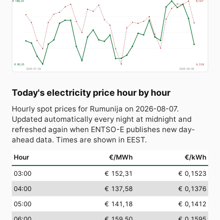
€ 188,24
6,147
€ 80,20
4,324
2026-07-09
2026-08-08
Today's electricity price hour by hour
Hourly spot prices for Rumunija on 2026-08-07.
Updated automatically every night at midnight and
refreshed again when ENTSO-E publishes new day-
ahead data. Times are shown in EEST.
Hour
€/MWh
€/kWh
03:00
€ 152,31
€ 0,1523
04:00
€ 137,58
€ 0,1376
05:00
€ 141,18
€ 0,1412
06:00
€ 159,50
€ 0,1595