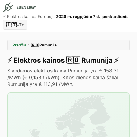
⚡️ Elektros kainos Europoje
2026 m. rugpjūčio 7 d., penktadienis
🇱🇹
LT
▾
Pradžia
›
🇷🇴
Rumunija
⚡️
Elektros kainos
🇷🇴
Rumunija
⚡️
Šiandienos elektros kaina Rumunija yra € 158,31
/MWh (€ 0,1583 /kWh). Kitos dienos kaina šaliai
Rumunija yra € 113,91 /MWh.