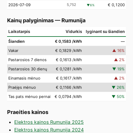
2026-07-09
5,752
€ 0,1200
▼
6
%
Kainų palyginimas
—
Rumunija
Laikotarpis
Vidurkis
lyginant su šiandien
Šiandien
€ 0,1583
/kWh
—
Vakar
€ 0,1829
/kWh
▲
16
%
Pastarosios 7 dienos
€ 0,1613
/kWh
▲
2
%
Pastarosios 30 dienų
€ 0,1281
/kWh
▼
19
%
Einamasis mėnuo
€ 0,1617
/kWh
▲
2
%
Praėjęs mėnuo
€ 0,1166
/kWh
▼
26
%
Tas pats mėnuo pernai
€ 0,0794
/kWh
▼
50
%
Praeities kainos
Elektros kainos Rumunija 2025
Elektros kainos Rumunija 2024