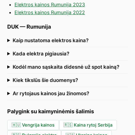
Elektros kainos Rumunija 2023
Elektros kainos Rumunija 2022
DUK
—
Rumunija
Kaip nustatoma elektros kaina?
Kada elektra pigiausia?
Kodėl mano sąskaita didesnė už spot kainą?
Kiek tikslūs šie duomenys?
Ar rytojaus kainos jau žinomos?
Palygink su kaimyninėmis šalimis
🇭🇺
Vengrija kainos
🇷🇸
Kaina rytoj Serbija