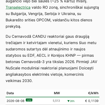
augančio vėjo bei saulės (~25 % kartu) mišinį.
Transelectrica
valdo RO zoną, sinchroniškai sujungtą
su Bulgarija, Vengrija, Serbija ir Ukraina, su
Bukarešto srities OPCOM, valdančiu kitos dienos
prekybą.
Du Cernavodă CANDU reaktoriai gaus draugiją
trečiajam ir ketvirtajam vienetui, kuriems šiuo metu
sudaromos sutartys dėl atnaujinimo ir naujos
statybos su EDF, AECL ir Korėjos KHNP — pirmas
betonas Cernavodă-3 yra tikslas 2026. Pirmieji JAV
NuScale moduliniai reaktoriai planuojami Doicești
angliakasybos elektrinės vietoje, komercinis
veikimas 2030.
Data
MW
€/kWh
rytoj
5,513
€ 0,1139
2026-08-08
▼
28
%