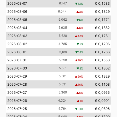
2026-08-07
6,147
€ 0,1583
▼
13
%
2026-08-06
6,044
€ 0,1829
▲
3
%
2026-08-05
6,062
€ 0,1771
▼
6
%
2026-08-04
5,935
€ 0,1882
▲
6
%
2026-08-03
5,628
€ 0,1781
▲
48
%
2026-08-02
4,785
€ 0,1206
▼
5
%
2026-08-01
5,189
€ 0,1266
▼
18
%
2026-07-31
5,698
€ 0,1553
▲
19
%
2026-07-30
5,561
€ 0,1302
▼
2
%
2026-07-29
5,501
€ 0,1329
▲
20
%
2026-07-28
5,531
€ 0,1108
▲
16
%
2026-07-27
5,369
€ 0,0955
▲
6
%
2026-07-26
4,324
€ 0,0901
▲
1
%
2026-07-25
4,764
€ 0,0896
▼
31
%
2026-07-24
5,448
€ 0,1300