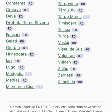
Constanța
Târgoviște
RO
RO
Craiova
Târgu Jiu
RO
RO
Deva
Târgu Mureș
RO
RO
Drobeta-Turnu Severin
Timișoara
RO
RO
Tulcea
RO
Focșani
RO
Turda
RO
Galați
RO
Vaslui
RO
Giurgiu
RO
Vişeu de Sus
RO
Hunedoara
RO
Voluntari
RO
Iași
RO
Vulcan
RO
Lugoj
RO
Zalău
RO
Medgidia
RO
Zărnești
RO
Mediaș
RO
Zimnicea
RO
Miercurea Ciuc
RO
Duomenų šaltinis: ENTSO-E. Kiekviena zona rodo savo vietos
laiką. Italijos kaina – tai šešių subzonų (Šiaurė, Centrinė Šiaurė,