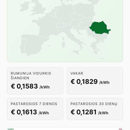
RUMUNIJA VIDURKIS
VAKAR
ŠIANDIEN
€ 0,1829
/kWh
€ 0,1583
/kWh
PASTAROSIOS 7 DIENOS
PASTAROSIOS 30 DIENŲ
€ 0,1613
€ 0,1281
/kWh
/kWh
€/MWh
MW