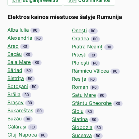
🇧🇬
Bulgarija elektra
🇺🇦
Ukraina kainos
Elektros kainos miestuose šalyje Rumunija
Alba Iulia
Onești
RO
RO
Alexandria
Oradea
RO
RO
Arad
Piatra Neamț
RO
RO
Bacău
Pitești
RO
RO
Baia Mare
Ploiești
RO
RO
Bârlad
Râmnicu Vâlcea
RO
RO
Bistrița
Reșița
RO
RO
Botoșani
Roman
RO
RO
Brăila
Satu Mare
RO
RO
Brașov
Sfântu Gheorghe
RO
RO
Bukareštas
Sibiu
RO
RO
Buzău
Slatina
RO
RO
Călărași
Slobozia
RO
RO
Cluj-Napoca
Suceava
RO
RO