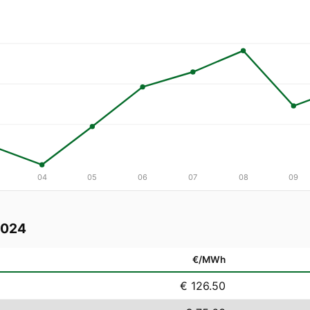
04
05
06
07
08
09
2024
€/MWh
€ 126.50