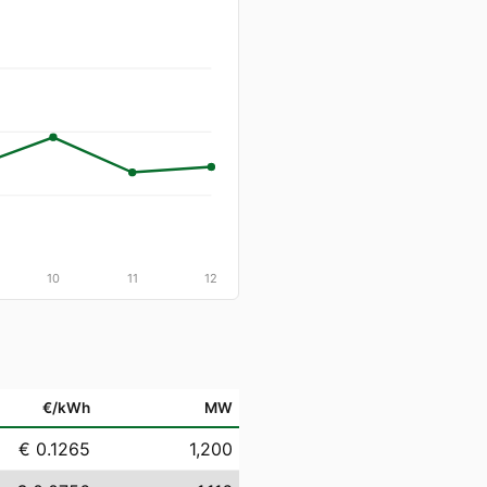
10
11
12
€/kWh
MW
€ 0.1265
1,200