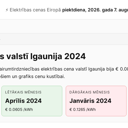
⚡️ Elektrības cenas Eiropā
piektdiena, 2026. gada 7. aug
4
s valstī Igaunija 2024
airumtirdzniecības elektrības cena valstī Igaunija bija € 
iem un grafiks cenu kustībai.
LĒTĀKAIS MĒNESIS
DĀRGĀKAIS MĒNESIS
Aprīlis 2024
Janvāris 2024
€ 0.0605 /kWh
€ 0.1265 /kWh