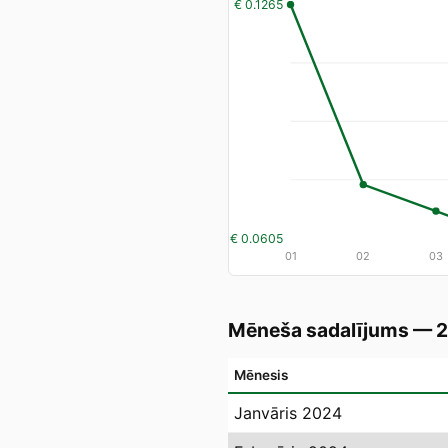
€ 0.1265
€ 0.0605
01
02
03
Mēneša sadalījums — 
Mēnesis
Janvāris 2024