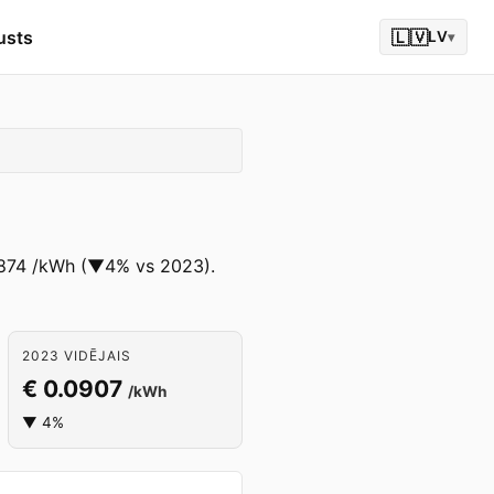
usts
🇱🇻
LV
▾
0.0874 /kWh (▼4% vs 2023).
2023 VIDĒJAIS
€ 0.0907
/kWh
▼ 4%