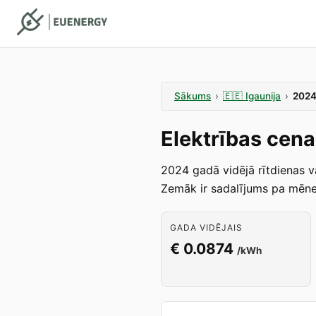
Sākums
›
🇪🇪
Igaunija
›
202
Elektrības cena
2024 gadā vidējā rītdienas v
Zemāk ir sadalījums pa mēneš
GADA VIDĒJAIS
€ 0.0874
/kWh