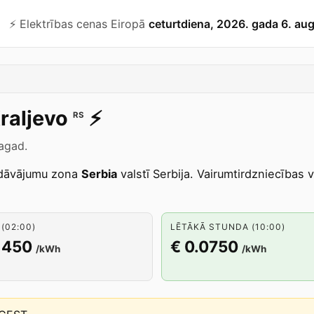
⚡️ Elektrības cenas Eiropā
ceturtdiena, 2026. gada 6. au
raljevo
⚡️
RS
tagad.
dāvājumu zona
Serbia
valstī Serbija. Vairumtirdzniecības 
(02:00)
LĒTĀKĀ STUNDA (10:00)
1450
€ 0.0750
/kWh
/kWh