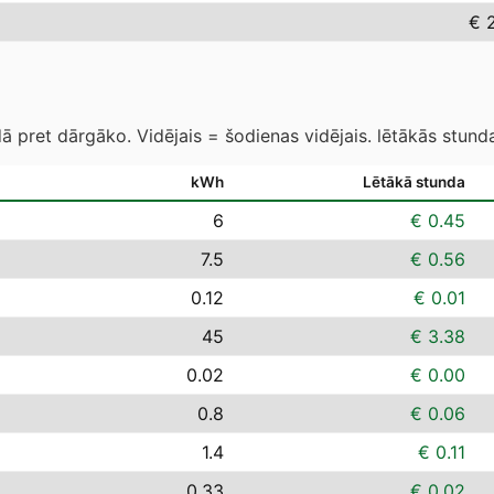
€ 
 pret dārgāko. Vidējais = šodienas vidējais. lētākās stund
kWh
Lētākā stunda
6
€ 0.45
7.5
€ 0.56
0.12
€ 0.01
45
€ 3.38
0.02
€ 0.00
0.8
€ 0.06
1.4
€ 0.11
0.33
€ 0.02