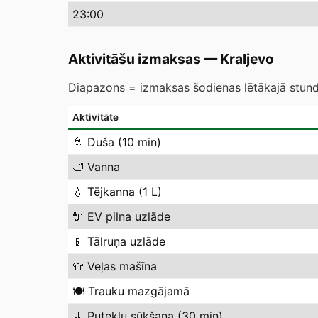
23
:00
Aktivitāšu izmaksas
—
Kraljevo
Diapazons = izmaksas šodienas lētākajā stundā
Aktivitāte
🚿
Duša (10 min)
🛁
Vanna
💧
Tējkanna (1 L)
🔌
EV pilna uzlāde
📱
Tālruņa uzlāde
👕
Veļas mašīna
🍽️
Trauku mazgājamā
🧹
Putekļu sūkšana (30 min)