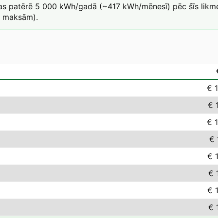
kas patērē 5 000 kWh/gadā (~417 kWh/mēnesī) pēc šīs likme
a maksām).
€ 
€ 
€ 
€ 
€ 
€ 
€ 
€ 