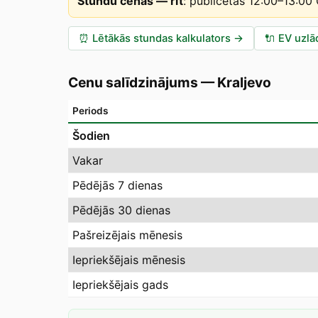
Stundu cenas — rīt
:
publicētas 12:00–13:00
⏰
Lētākās stundas kalkulators
→
🔌
EV uzlā
Cenu salīdzinājums
—
Kraljevo
Periods
Šodien
Vakar
Pēdējās 7 dienas
Pēdējās 30 dienas
Pašreizējais mēnesis
Iepriekšējais mēnesis
Iepriekšējais gads