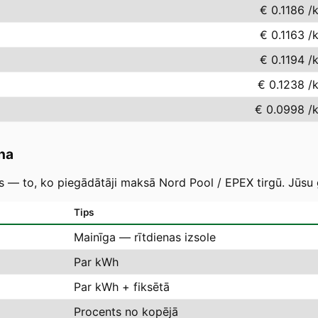
€ 0.1186
/
€ 0.1163
/
€ 0.1194
/
€ 0.1238
/
€ 0.0998
/
na
as — to, ko piegādātāji maksā Nord Pool / EPEX tirgū. Jūsu 
Tips
Mainīga — rītdienas izsole
Par kWh
Par kWh + fiksētā
Procents no kopējā