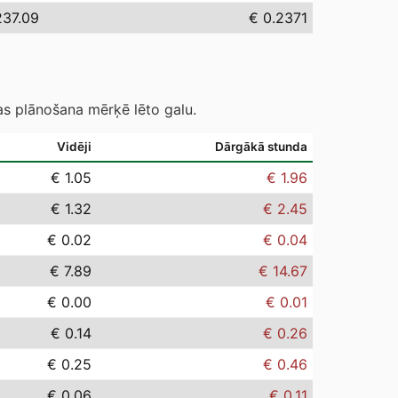
237.09
€ 0.2371
as plānošana mērķē lēto galu.
Vidēji
Dārgākā stunda
€ 1.05
€ 1.96
€ 1.32
€ 2.45
€ 0.02
€ 0.04
€ 7.89
€ 14.67
€ 0.00
€ 0.01
€ 0.14
€ 0.26
€ 0.25
€ 0.46
€ 0.06
€ 0.11