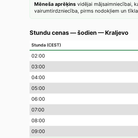
Mēneša aprēķins
vidējai mājsaimniecībai, 
vairumtirdzniecība, pirms nodokļiem un tīkl
Stundu cenas — šodien
—
Kraljevo
Stunda (CEST)
02
:00
03
:00
04
:00
05
:00
06
:00
07
:00
08
:00
09
:00