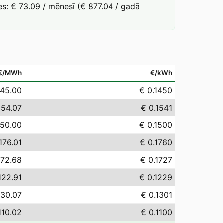
s: € 73.09 / mēnesī (€ 877.04 / gadā
€/MWh
€/kWh
145.00
€ 0.1450
154.07
€ 0.1541
150.00
€ 0.1500
176.01
€ 0.1760
172.68
€ 0.1727
122.91
€ 0.1229
130.07
€ 0.1301
110.02
€ 0.1100