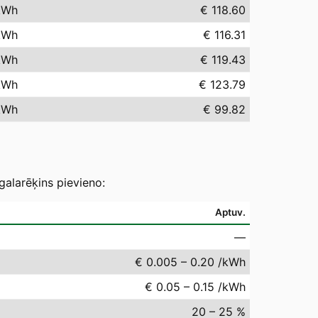
kWh
€ 118.60
kWh
€ 116.31
kWh
€ 119.43
kWh
€ 123.79
kWh
€ 99.82
galarēķins pievieno:
Aptuv.
—
€ 0.005 – 0.20 /kWh
€ 0.05 – 0.15 /kWh
20 – 25 %