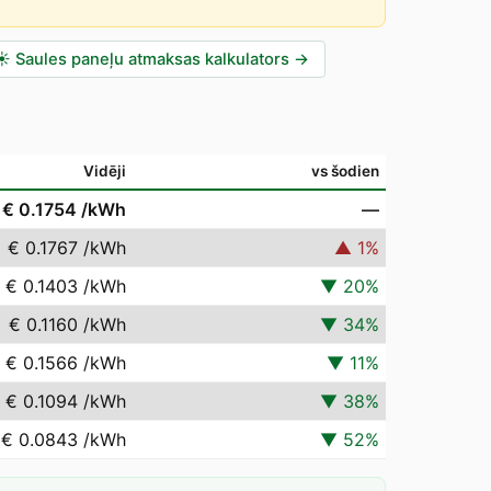
☀️
Saules paneļu atmaksas kalkulators
→
Vidēji
vs šodien
€ 0.1754
/kWh
—
€ 0.1767
/kWh
▲
1
%
€ 0.1403
/kWh
▼
20
%
€ 0.1160
/kWh
▼
34
%
€ 0.1566
/kWh
▼
11
%
€ 0.1094
/kWh
▼
38
%
€ 0.0843
/kWh
▼
52
%