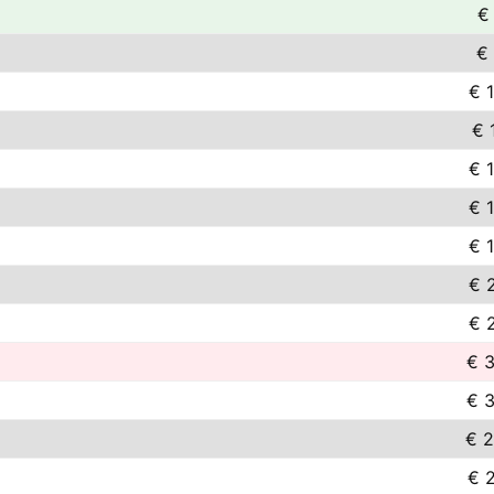
€
€
€ 
€ 
€ 
€ 
€ 
€ 
€ 
€ 
€ 
€ 
€ 