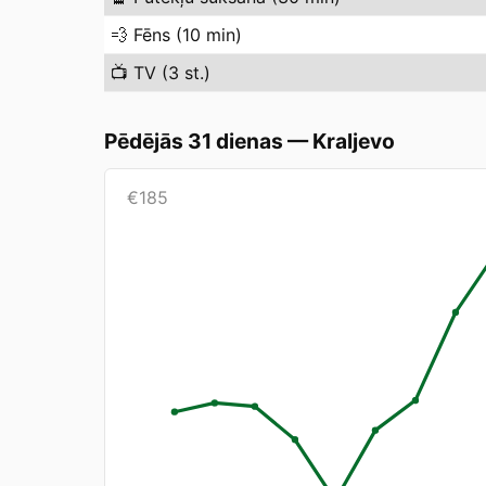
💨
Fēns (10 min)
📺
TV (3 st.)
Pēdējās 31 dienas
—
Kraljevo
€
185