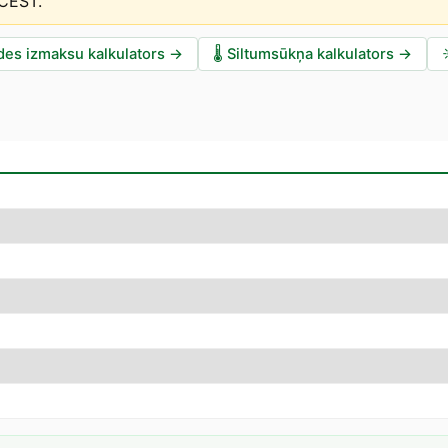
 CEST
.
des izmaksu kalkulators
→
🌡️
Siltumsūkņa kalkulators
→