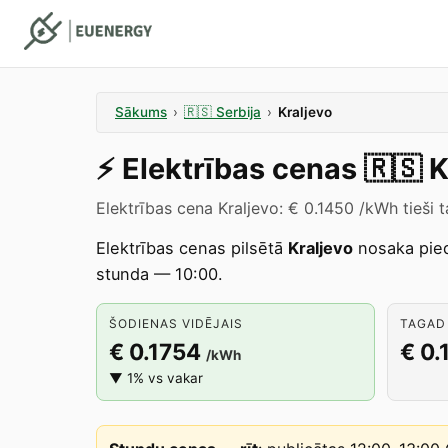
Sākums
›
🇷🇸
Serbija
›
Kraljevo
⚡️
Elektrības cenas
🇷🇸
K
Elektrības cena Kraljevo: € 0.1450 /kWh tieši 
Elektrības cenas pilsētā
Kraljevo
nosaka pie
stunda — 10:00.
ŠODIENAS VIDĒJAIS
TAGAD 
€ 0.1754
€ 0.
/kWh
▼ 1% vs vakar