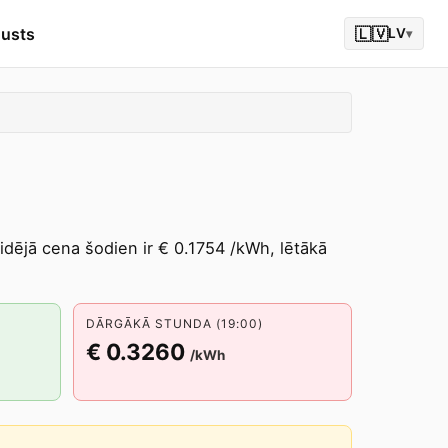
gusts
🇱🇻
LV
▾
vidējā cena šodien ir € 0.1754 /kWh, lētākā
DĀRGĀKĀ STUNDA (19:00)
€ 0.3260
/kWh