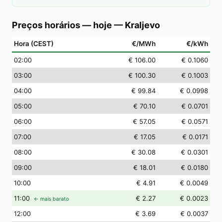
Preços horários — hoje
—
Kraljevo
Hora (CEST)
€/MWh
€/kWh
02
:00
€ 106.00
€ 0.1060
03
:00
€ 100.30
€ 0.1003
04
:00
€ 99.84
€ 0.0998
05
:00
€ 70.10
€ 0.0701
06
:00
€ 57.05
€ 0.0571
07
:00
€ 17.05
€ 0.0171
08
:00
€ 30.08
€ 0.0301
09
:00
€ 18.01
€ 0.0180
10
:00
€ 4.91
€ 0.0049
11
:00
€ 2.27
€ 0.0023
← mais barato
12
:00
€ 3.69
€ 0.0037