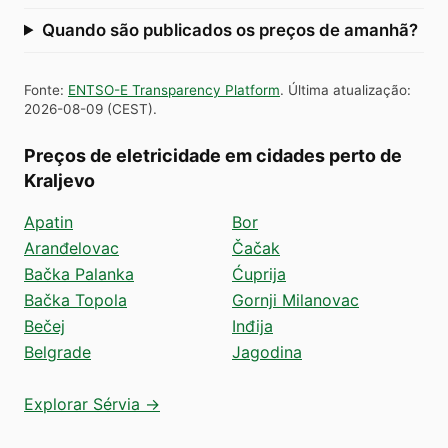
Quando são publicados os preços de amanhã?
Fonte
:
ENTSO-E Transparency Platform
.
Última atualização
:
2026-08-09
(
CEST
).
Preços de eletricidade em cidades perto de
Kraljevo
Apatin
Bor
Aranđelovac
Čačak
Bačka Palanka
Ćuprija
Bačka Topola
Gornji Milanovac
Bečej
Inđija
Belgrade
Jagodina
Explorar Sérvia →