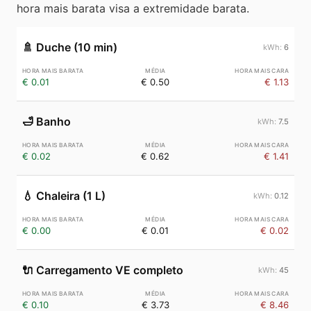
hora mais barata visa a extremidade barata.
🚿
Duche (10 min)
6
€ 0.01
€ 0.50
€ 1.13
🛁
Banho
7.5
€ 0.02
€ 0.62
€ 1.41
💧
Chaleira (1 L)
0.12
€ 0.00
€ 0.01
€ 0.02
🔌
Carregamento VE completo
45
€ 0.10
€ 3.73
€ 8.46