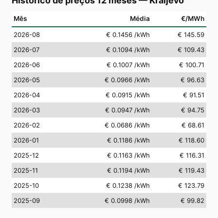
Histórico de preços 12 meses
—
Kraljevo
Mês
Média
€/MWh
2026-08
€ 0.1456
/kWh
€ 145.59
2026-07
€ 0.1094
/kWh
€ 109.43
2026-06
€ 0.1007
/kWh
€ 100.71
2026-05
€ 0.0966
/kWh
€ 96.63
2026-04
€ 0.0915
/kWh
€ 91.51
2026-03
€ 0.0947
/kWh
€ 94.75
2026-02
€ 0.0686
/kWh
€ 68.61
2026-01
€ 0.1186
/kWh
€ 118.60
2025-12
€ 0.1163
/kWh
€ 116.31
2025-11
€ 0.1194
/kWh
€ 119.43
2025-10
€ 0.1238
/kWh
€ 123.79
2025-09
€ 0.0998
/kWh
€ 99.82