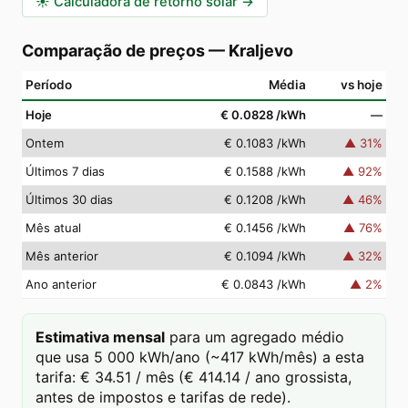
☀️
Calculadora de retorno solar
→
Comparação de preços
—
Kraljevo
Período
Média
vs hoje
Hoje
€ 0.0828
/kWh
—
Ontem
€ 0.1083
/kWh
▲
31
%
Últimos 7 dias
€ 0.1588
/kWh
▲
92
%
Últimos 30 dias
€ 0.1208
/kWh
▲
46
%
Mês atual
€ 0.1456
/kWh
▲
76
%
Mês anterior
€ 0.1094
/kWh
▲
32
%
Ano anterior
€ 0.0843
/kWh
▲
2
%
Estimativa mensal
para um agregado médio
que usa 5 000 kWh/ano (~417 kWh/mês) a esta
tarifa: € 34.51 / mês (€ 414.14 / ano grossista,
antes de impostos e tarifas de rede).