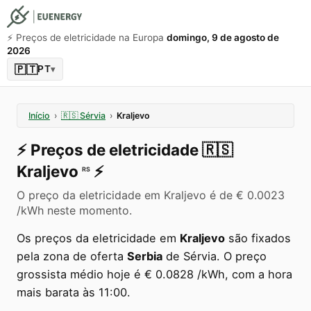
⚡️ Preços de eletricidade na Europa
domingo, 9 de agosto de
2026
🇵🇹
PT
▾
Início
›
🇷🇸
Sérvia
›
Kraljevo
⚡️
Preços de eletricidade
🇷🇸
Kraljevo
⚡️
RS
O preço da eletricidade em Kraljevo é de € 0.0023
/kWh neste momento.
Os preços da eletricidade em
Kraljevo
são fixados
pela zona de oferta
Serbia
de Sérvia. O preço
grossista médio hoje é € 0.0828 /kWh, com a hora
mais barata às 11:00.