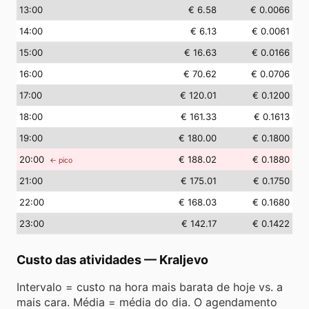
13
:00
€ 6.58
€ 0.0066
14
:00
€ 6.13
€ 0.0061
15
:00
€ 16.63
€ 0.0166
16
:00
€ 70.62
€ 0.0706
17
:00
€ 120.01
€ 0.1200
18
:00
€ 161.33
€ 0.1613
19
:00
€ 180.00
€ 0.1800
20
:00
€ 188.02
€ 0.1880
← pico
21
:00
€ 175.01
€ 0.1750
22
:00
€ 168.03
€ 0.1680
23
:00
€ 142.17
€ 0.1422
Custo das atividades
—
Kraljevo
Intervalo = custo na hora mais barata de hoje vs. a
mais cara. Média = média do dia. O agendamento