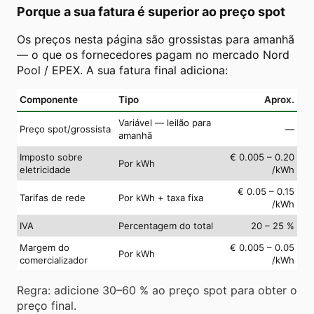
Porque a sua fatura é superior ao preço spot
Os preços nesta página são grossistas para amanhã
— o que os fornecedores pagam no mercado Nord
Pool / EPEX. A sua fatura final adiciona:
Componente
Tipo
Aprox.
Variável — leilão para
Preço spot/grossista
—
amanhã
Imposto sobre
€ 0.005 – 0.20
Por kWh
eletricidade
/kWh
€ 0.05 – 0.15
Tarifas de rede
Por kWh + taxa fixa
/kWh
IVA
Percentagem do total
20 – 25 %
Margem do
€ 0.005 – 0.05
Por kWh
comercializador
/kWh
Regra: adicione 30–60 % ao preço spot para obter o
preço final.