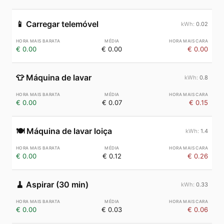
📱
Carregar telemóvel
0.02
€ 0.00
€ 0.00
€ 0.00
👕
Máquina de lavar
0.8
€ 0.00
€ 0.07
€ 0.15
🍽️
Máquina de lavar loiça
1.4
€ 0.00
€ 0.12
€ 0.26
🧹
Aspirar (30 min)
0.33
€ 0.00
€ 0.03
€ 0.06