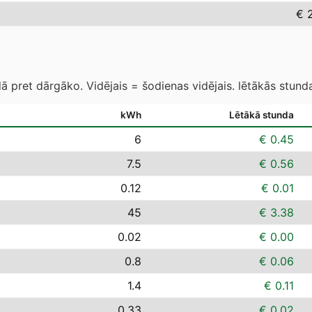
€ 
 pret dārgāko. Vidējais = šodienas vidējais. lētākās stund
kWh
Lētākā stunda
6
€ 0.45
7.5
€ 0.56
0.12
€ 0.01
45
€ 3.38
0.02
€ 0.00
0.8
€ 0.06
1.4
€ 0.11
0.33
€ 0.02