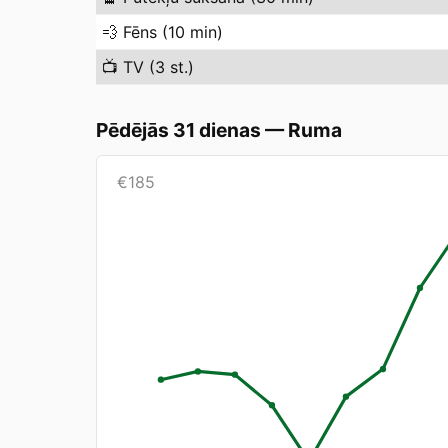
💨
Fēns (10 min)
📺
TV (3 st.)
Pēdējās 31 dienas
—
Ruma
€
185