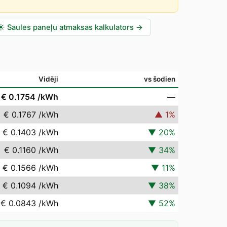
☀️
Saules paneļu atmaksas kalkulators
→
Vidēji
vs šodien
€ 0.1754
/kWh
—
€ 0.1767
/kWh
▲
1
%
€ 0.1403
/kWh
▼
20
%
€ 0.1160
/kWh
▼
34
%
€ 0.1566
/kWh
▼
11
%
€ 0.1094
/kWh
▼
38
%
€ 0.0843
/kWh
▼
52
%