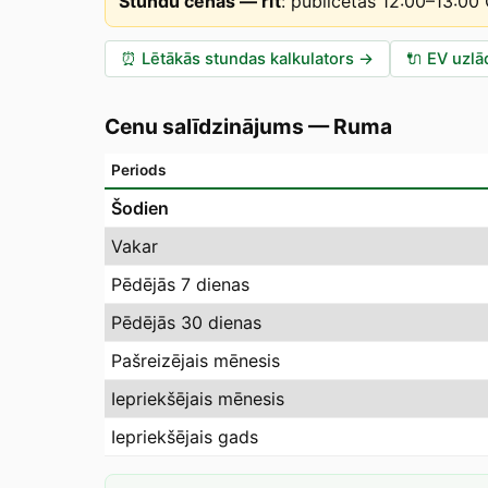
Stundu cenas — rīt
:
publicētas 12:00–13:00
⏰
Lētākās stundas kalkulators
→
🔌
EV uzlā
Cenu salīdzinājums
—
Ruma
Periods
Šodien
Vakar
Pēdējās 7 dienas
Pēdējās 30 dienas
Pašreizējais mēnesis
Iepriekšējais mēnesis
Iepriekšējais gads