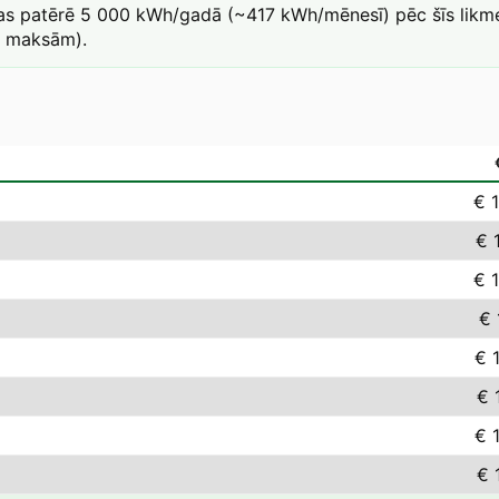
kas patērē 5 000 kWh/gadā (~417 kWh/mēnesī) pēc šīs likme
a maksām).
€ 
€ 
€ 
€ 
€ 
€ 
€ 
€ 