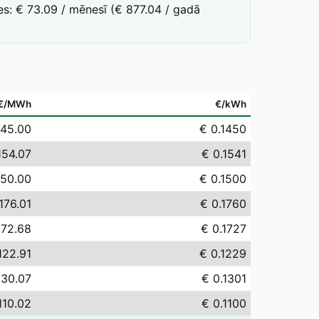
s: € 73.09 / mēnesī (€ 877.04 / gadā
€/MWh
€/kWh
145.00
€ 0.1450
154.07
€ 0.1541
150.00
€ 0.1500
176.01
€ 0.1760
172.68
€ 0.1727
122.91
€ 0.1229
130.07
€ 0.1301
110.02
€ 0.1100