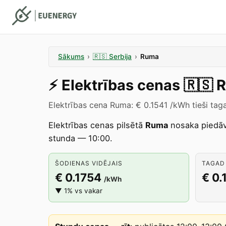
Sākums
›
🇷🇸
Serbija
›
Ruma
⚡️
Elektrības cenas
🇷🇸
Elektrības cena Ruma: € 0.1541 /kWh tieši tag
Elektrības cenas pilsētā
Ruma
nosaka piedā
stunda — 10:00.
ŠODIENAS VIDĒJAIS
TAGAD 
€ 0.1754
€ 0.
/kWh
▼ 1% vs vakar