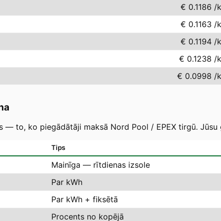
€ 0.1186
/
€ 0.1163
/
€ 0.1194
/
€ 0.1238
/
€ 0.0998
/
na
as — to, ko piegādātāji maksā Nord Pool / EPEX tirgū. Jūsu 
Tips
Mainīga — rītdienas izsole
Par kWh
Par kWh + fiksētā
Procents no kopējā