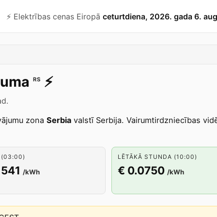
⚡️ Elektrības cenas Eiropā
ceturtdiena, 2026. gada 6. au
Ruma
⚡️
RS
ad.
vājumu zona
Serbia
valstī Serbija. Vairumtirdzniecības vid
(03:00)
LĒTĀKĀ STUNDA (10:00)
1541
€ 0.0750
/kWh
/kWh