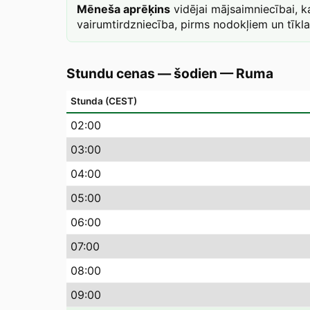
Mēneša aprēķins
vidējai mājsaimniecībai, 
vairumtirdzniecība, pirms nodokļiem un tīkl
Stundu cenas — šodien
—
Ruma
Stunda (CEST)
02
:00
03
:00
04
:00
05
:00
06
:00
07
:00
08
:00
09
:00