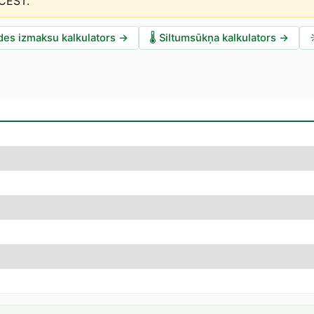
 CEST
.
des izmaksu kalkulators
→
🌡️
Siltumsūkņa kalkulators
→