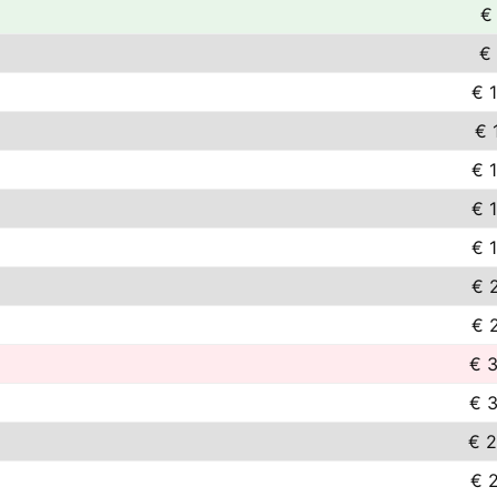
€
€
€ 
€ 
€ 
€ 
€ 
€ 
€ 
€ 
€ 
€ 
€ 