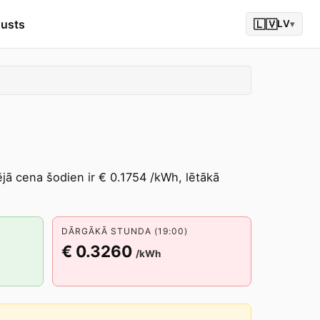
gusts
🇱🇻
LV
▾
ējā cena šodien ir € 0.1754 /kWh, lētākā
DĀRGĀKĀ STUNDA (19:00)
€ 0.3260
/kWh