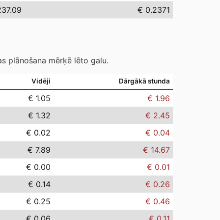
237.09
€ 0.2371
as plānošana mērķē lēto galu.
Vidēji
Dārgākā stunda
€ 1.05
€ 1.96
€ 1.32
€ 2.45
€ 0.02
€ 0.04
€ 7.89
€ 14.67
€ 0.00
€ 0.01
€ 0.14
€ 0.26
€ 0.25
€ 0.46
€ 0.06
€ 0.11