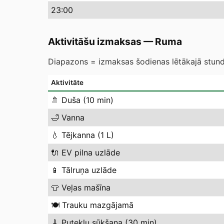
23
:00
Aktivitāšu izmaksas
—
Ruma
Diapazons = izmaksas šodienas lētākajā stundā
Aktivitāte
🚿
Duša (10 min)
🛁
Vanna
💧
Tējkanna (1 L)
🔌
EV pilna uzlāde
📱
Tālruņa uzlāde
👕
Veļas mašīna
🍽️
Trauku mazgājamā
🧹
Putekļu sūkšana (30 min)