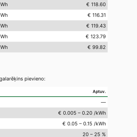
kWh
€ 118.60
kWh
€ 116.31
kWh
€ 119.43
kWh
€ 123.79
kWh
€ 99.82
galarēķins pievieno:
Aptuv.
—
€ 0.005 – 0.20 /kWh
€ 0.05 – 0.15 /kWh
20 – 25 %