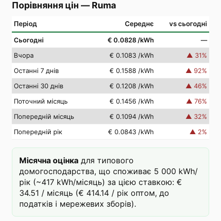
Порівняння цін
—
Ruma
Період
Середнє
vs сьогодні
Сьогодні
€ 0.0828
/kWh
—
Вчора
€ 0.1083
/kWh
▲
31
%
Останні 7 днів
€ 0.1588
/kWh
▲
92
%
Останні 30 днів
€ 0.1208
/kWh
▲
46
%
Поточний місяць
€ 0.1456
/kWh
▲
76
%
Попередній місяць
€ 0.1094
/kWh
▲
32
%
Попередній рік
€ 0.0843
/kWh
▲
2
%
Місячна оцінка
для типового
домогосподарства, що споживає 5 000 kWh/
рік (~417 kWh/місяць) за цією ставкою: €
34.51 / місяць (€ 414.14 / рік оптом, до
податків і мережевих зборів).