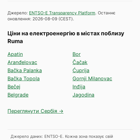
Джерело
:
ENTSO-E Transparency Platform
.
Останнє
оновлення
:
2026-08-09
(
CEST
).
Ціни на електроенергію в містах поблизу
Ruma
Apatin
Bor
Aranđelovac
Čačak
Bačka Palanka
Ćuprija
Bačka Topola
Gornji Milanovac
Bečej
Inđija
Belgrade
Jagodina
Переглянути Сербія →
Джерело даних: ENTSO-E. Кожна зона показує свій