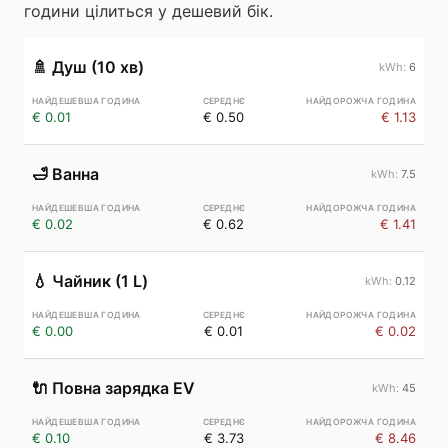
години цілиться у дешевий бік.
🚿
Душ (10 хв)
6
€ 0.01
€ 0.50
€ 1.13
🛁
Ванна
7.5
€ 0.02
€ 0.62
€ 1.41
💧
Чайник (1 L)
0.12
€ 0.00
€ 0.01
€ 0.02
🔌
Повна зарядка EV
45
€ 0.10
€ 3.73
€ 8.46