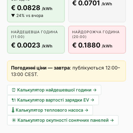
€ 0.0701
/kWh
€ 0.0828
/kWh
▼ 24% vs вчора
НАЙДЕШЕВША ГОДИНА
НАЙДОРОЖЧА ГОДИНА
(11:00)
(20:00)
€ 0.0023
€ 0.1880
/kWh
/kWh
Погодинні ціни — завтра
:
публікуються 12:00–
13:00 CEST
.
⏰
Калькулятор найдешевшої години
→
🔌
Калькулятор вартості зарядки EV
→
🌡️
Калькулятор теплового насоса
→
☀️
Калькулятор окупності сонячних панелей
→