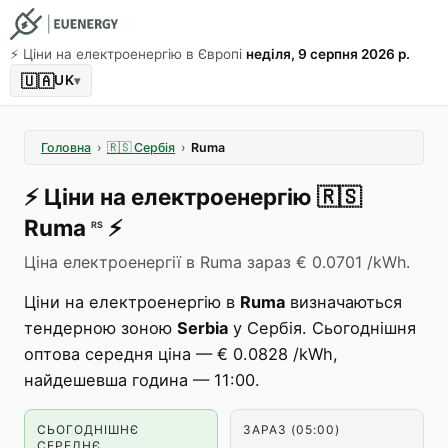
⚡️ Ціни на електроенергію в Європі
неділя, 9 серпня 2026 р.
🇺🇦
UK
▾
Головна
›
🇷🇸
Сербія
›
Ruma
⚡️
Ціни на електроенергію
🇷🇸
Ruma
⚡️
RS
Ціна електроенергії в Ruma зараз € 0.0701 /kWh.
Ціни на електроенергію в
Ruma
визначаються
тендерною зоною
Serbia
у Сербія. Сьогоднішня
оптова середня ціна — € 0.0828 /kWh,
найдешевша година — 11:00.
СЬОГОДНІШНЄ
ЗАРАЗ (05:00)
СЕРЕДНЄ