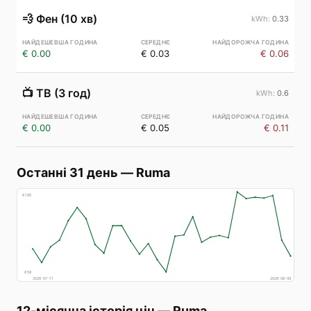
💨
Фен (10 хв)
0.33
€ 0.00
€ 0.03
€ 0.06
📺
ТВ (3 год)
0.6
€ 0.00
€ 0.05
€ 0.11
Останні 31 день
—
Ruma
€
185
€
58
2026-07-11
2026-08-09
12-місячна історія цін
—
Ruma