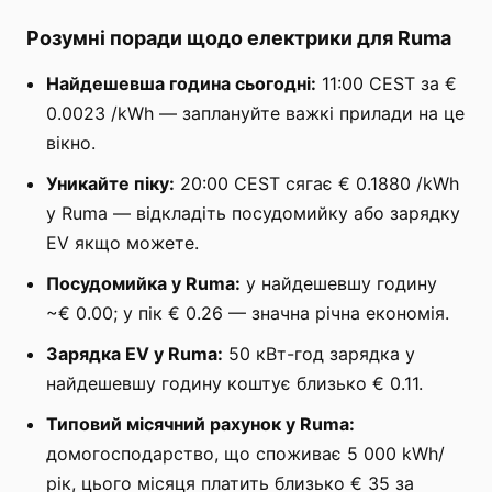
Розумні поради щодо електрики для Ruma
Найдешевша година сьогодні:
11:00 CEST за €
0.0023 /kWh — заплануйте важкі прилади на це
вікно.
Уникайте піку:
20:00 CEST сягає € 0.1880 /kWh
у Ruma — відкладіть посудомийку або зарядку
EV якщо можете.
Посудомийка у Ruma:
у найдешевшу годину
~€ 0.00; у пік € 0.26 — значна річна економія.
Зарядка EV у Ruma:
50 кВт-год зарядка у
найдешевшу годину коштує близько € 0.11.
Типовий місячний рахунок у Ruma:
домогосподарство, що споживає 5 000 kWh/
рік, цього місяця платить близько € 35 за