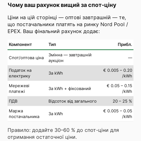
Чому ваш рахунок вищий за спот-ціну
Ціни на цій сторінці — оптові завтрашній — те,
що постачальники платять на ринку Nord Pool /
EPEX. Ваш фінальний рахунок додає:
Компонент
Тип
Прибл.
Змінна — завтрашній
Спот/оптова ціна
—
аукціон
Податок на
€ 0.005 – 0.20
За kWh
електрику
/kWh
Мережеві
€ 0.05 – 0.15
За kWh + фіксований
платежі
/kWh
ПДВ
Відсоток від загального
20 – 25 %
Маржа
€ 0.005 – 0.05
За kWh
постачальника
/kWh
Правило: додайте 30–60 % до спот-ціни для
отримання остаточної ціни.