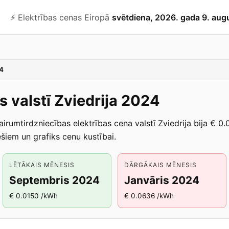
⚡️ Elektrības cenas Eiropā
svētdiena, 2026. gada 9. aug
4
s valstī Zviedrija 2024
airumtirdzniecības elektrības cena valstī Zviedrija bija €
iem un grafiks cenu kustībai.
LĒTĀKAIS MĒNESIS
DĀRGĀKAIS MĒNESIS
Septembris 2024
Janvāris 2024
€ 0.0150 /kWh
€ 0.0636 /kWh