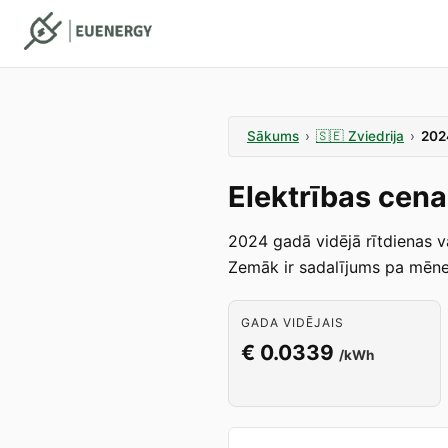
Sākums
›
🇸🇪
Zviedrija
›
202
Elektrības cena
2024 gadā vidējā rītdienas v
Zemāk ir sadalījums pa mēneš
GADA VIDĒJAIS
€ 0.0339
/kWh