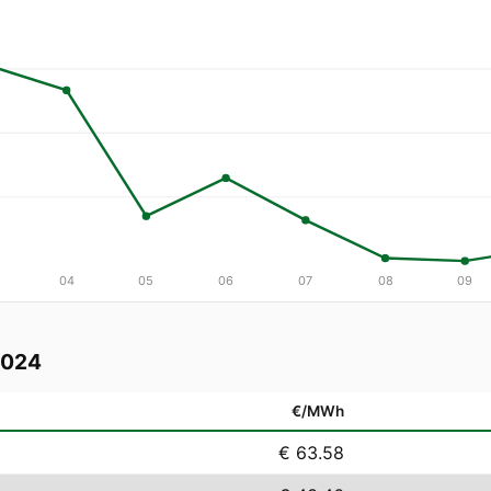
04
05
06
07
08
09
2024
€/MWh
€ 63.58