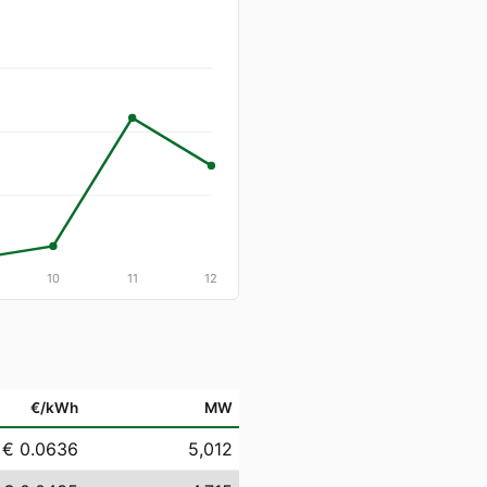
10
11
12
€/kWh
MW
€ 0.0636
5,012