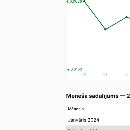
€ 0.0636
€ 0.0150
01
02
03
Mēneša sadalījums — 
Mēnesis
Janvāris 2024