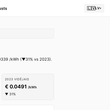
usts
🇱🇻
LV
▾
 0.0339 /kWh (▼31% vs 2023).
2023 VIDĒJAIS
€ 0.0491
/kWh
▼ 31%