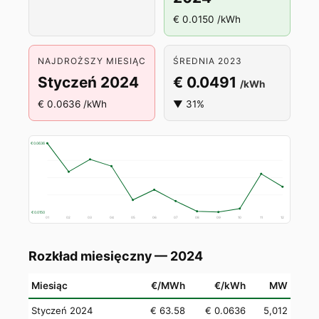
€ 0.0150 /kWh
NAJDROŻSZY MIESIĄC
ŚREDNIA 2023
Styczeń 2024
€ 0.0491
/kWh
€ 0.0636 /kWh
▼ 31%
€ 0.0636
€ 0.0150
01
02
03
04
05
06
07
08
09
10
11
12
Rozkład miesięczny — 2024
Miesiąc
€/MWh
€/kWh
MW
Styczeń 2024
€ 63.58
€ 0.0636
5,012