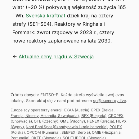
wiatr (~20 %) pokrywają większość zużycia 165
TWh.
Svenska kraftnät
dzieli kraj na cztery
strefy (SE1–SE4). Reaktory w Ringhals i
Forsmark: zwrot rządowy w 2023 r., cztery
nowe reaktory zaplanowane na lata 2030.
←
Aktualne ceny prądu w Szwecja
Źródło danych: ENTSO-E. Każda strefa wyświetla swój czas
lokalny.
Skontaktuj się z nami pod adresem
sp@euenergy.live
.
Europejscy operatorzy energii:
EXAA
(
Austria
)
,
EPEX
(
Belgia,
Francja, Niemcy, Holandia, Szwajcaria
)
,
IBEX
(
Bułgaria
)
,
CROPEX
(
Chorwacja
)
,
OTE
(
Czechy
)
,
GME
(
Włochy
)
,
HENEX
(
Grecja
)
,
HUPX
(
Węgry
)
,
Nord Pool Spot
(
Skandynawia i kraje bałtyckie
)
,
POLPX
(
Polska
)
,
OPCOM
(
Rumunia
)
,
SEEPEX
(
Serbia
)
,
OMIE
(
Hiszpania i
Portugalia
)
,
OKTE
(
Słowacja
)
,
SOUTHPOOL
(
Słowenia
)
.