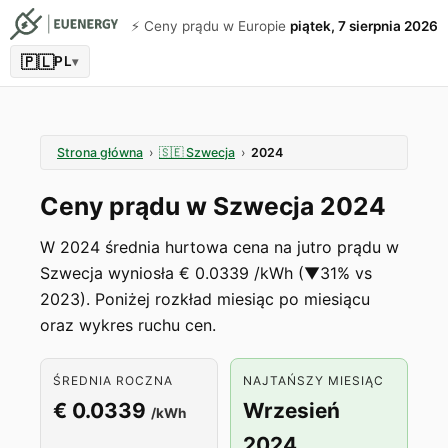
⚡️ Ceny prądu w Europie
piątek, 7 sierpnia 2026
🇵🇱
PL
▾
Strona główna
›
🇸🇪
Szwecja
›
2024
Ceny prądu w Szwecja 2024
W 2024 średnia hurtowa cena na jutro prądu w
Szwecja wyniosła € 0.0339 /kWh (▼31% vs
2023). Poniżej rozkład miesiąc po miesiącu
oraz wykres ruchu cen.
ŚREDNIA ROCZNA
NAJTAŃSZY MIESIĄC
€ 0.0339
Wrzesień
/kWh
2024