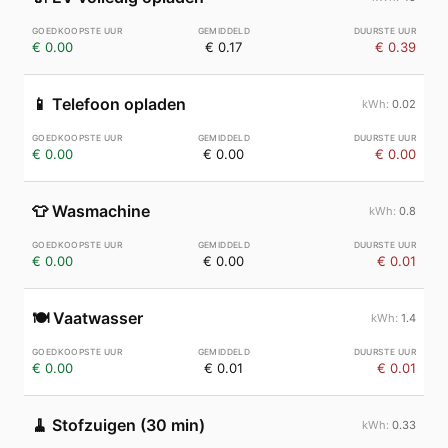
€ 0.00
€ 0.17
€ 0.39
📱
Telefoon opladen
0.02
€ 0.00
€ 0.00
€ 0.00
👕
Wasmachine
0.8
€ 0.00
€ 0.00
€ 0.01
🍽️
Vaatwasser
1.4
€ 0.00
€ 0.01
€ 0.01
🧹
Stofzuigen (30 min)
0.33