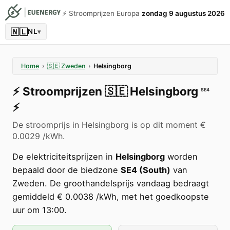
⚡️ Stroomprijzen Europa
zondag 9 augustus 2026
🇳🇱
NL
▾
Home
›
🇸🇪
Zweden
›
Helsingborg
⚡️
Stroomprijzen
🇸🇪
Helsingborg
SE4
⚡️
De stroomprijs in Helsingborg is op dit moment €
0.0029 /kWh.
De elektriciteitsprijzen in
Helsingborg
worden
bepaald door de biedzone
SE4 (South)
van
Zweden. De groothandelsprijs vandaag bedraagt
gemiddeld € 0.0038 /kWh, met het goedkoopste
uur om 13:00.