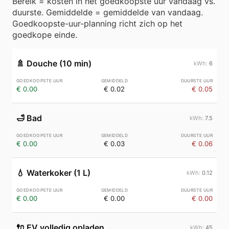
Bereik = kosten in het goedkoopste uur vandaag vs.
duurste. Gemiddelde = gemiddelde van vandaag.
Goedkoopste-uur-planning richt zich op het
goedkope einde.
🚿
Douche (10 min)
6
€ 0.00
€ 0.02
€ 0.05
🛁
Bad
7.5
€ 0.00
€ 0.03
€ 0.06
💧
Waterkoker (1 L)
0.12
€ 0.00
€ 0.00
€ 0.00
🔌
EV volledig opladen
45