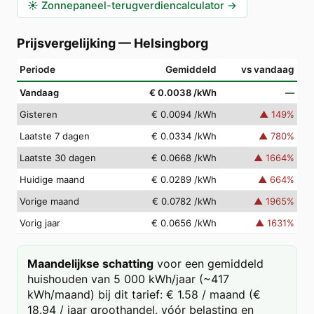
☀️
Zonnepaneel-terugverdiencalculator
→
Prijsvergelijking
—
Helsingborg
Periode
Gemiddeld
vs vandaag
Vandaag
€ 0.0038
/kWh
—
Gisteren
€ 0.0094
/kWh
▲
149
%
Laatste 7 dagen
€ 0.0334
/kWh
▲
780
%
Laatste 30 dagen
€ 0.0668
/kWh
▲
1664
%
Huidige maand
€ 0.0289
/kWh
▲
664
%
Vorige maand
€ 0.0782
/kWh
▲
1965
%
Vorig jaar
€ 0.0656
/kWh
▲
1631
%
Maandelijkse schatting
voor een gemiddeld
huishouden van 5 000 kWh/jaar (~417
kWh/maand) bij dit tarief: € 1.58 / maand (€
18.94 / jaar groothandel, vóór belasting en