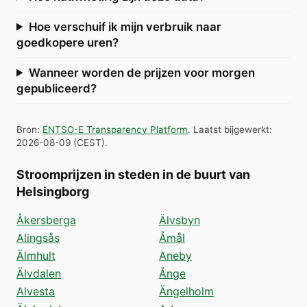
Hoe verschuif ik mijn verbruik naar
goedkopere uren?
Wanneer worden de prijzen voor morgen
gepubliceerd?
Bron
:
ENTSO-E Transparency Platform
.
Laatst bijgewerkt
:
2026-08-09
(
CEST
).
Stroomprijzen in steden in de buurt van
Helsingborg
Åkersberga
Älvsbyn
Alingsås
Åmål
Älmhult
Aneby
Älvdalen
Ånge
Alvesta
Ängelholm