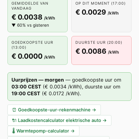
GEMIDDELDE VAN
OP DIT MOMENT (17:00)
VANDAAG
€ 0.0029
/kWh
€ 0.0038
/kWh
▼ 60% vs gisteren
GOEDKOOPSTE UUR
DUURSTE UUR (20:00)
(13:00)
€ 0.0086
/kWh
€ 0.0000
/kWh
Uurprijzen — morgen
—
goedkoopste uur om
03
:00
CEST
(
€ 0.0034
/kWh),
duurste uur om
19
:00
CEST
(
€ 0.0172
/kWh).
⏰
Goedkoopste-uur-rekenmachine
→
🔌
Laadkostencalculator elektrische auto
→
🌡️
Warmtepomp-calculator
→