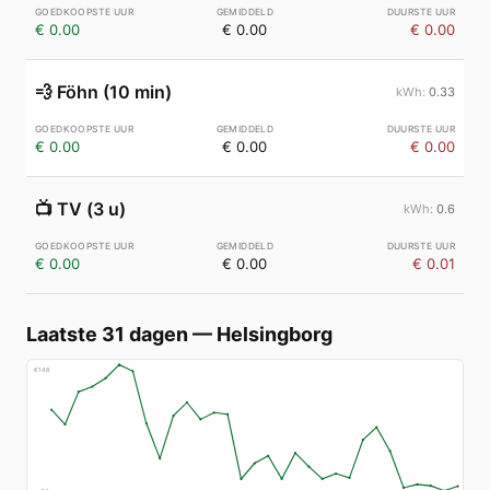
€ 0.00
€ 0.00
€ 0.00
💨
Föhn (10 min)
0.33
€ 0.00
€ 0.00
€ 0.00
📺
TV (3 u)
0.6
€ 0.00
€ 0.00
€ 0.01
Laatste 31 dagen
—
Helsingborg
€
148