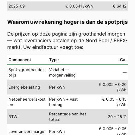
2025-09
€ 0.0641
/kWh
€ 64.12
Waarom uw rekening hoger is dan de spotprijs
De prijzen op deze pagina zijn groothandel morgen
— wat leveranciers betalen op de Nord Pool / EPEX-
markt. Uw eindfactuur voegt toe:
Component
Type
Ca.
Spot-/groothandels
Variabel —
—
prijs
morgenveiling
€ 0.005 – 0.20
Energiebelasting
Per kWh
/kWh
Netbeheerderskost
Per kWh + vast
€ 0.05 – 0.15
en
bedrag
/kWh
Percentage van het
BTW
20 – 25 %
totaal
€ 0.005 – 0.05
Leveranciersmarge
Per kWh
/kWh