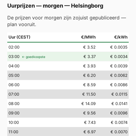
Uurprijzen — morgen
—
Helsingborg
De prijzen voor morgen zijn zojuist gepubliceerd —
plan vooruit.
Uur (CEST)
€/MWh
€/kWh
02
:00
€ 3.52
€ 0.0035
03
:00
€ 3.37
€ 0.0034
← goedkoopste
04
:00
€ 3.93
€ 0.0039
05
:00
€ 6.20
€ 0.0062
06
:00
€ 8.59
€ 0.0086
07
:00
€ 11.50
€ 0.0115
08
:00
€ 14.09
€ 0.0141
09
:00
€ 9.56
€ 0.0096
10
:00
€ 7.43
€ 0.0074
11
:00
€ 6.97
€ 0.0070