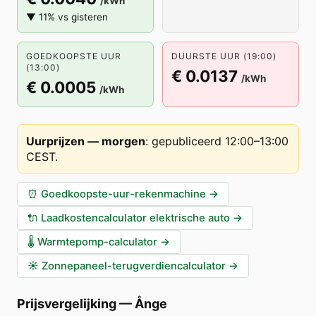
/kWh
▼ 11% vs gisteren
GOEDKOOPSTE UUR
DUURSTE UUR (19:00)
(13:00)
€ 0.0137
/kWh
€ 0.0005
/kWh
Uurprijzen — morgen
:
gepubliceerd 12:00–13:00
CEST
.
⏰
Goedkoopste-uur-rekenmachine
→
🔌
Laadkostencalculator elektrische auto
→
🌡️
Warmtepomp-calculator
→
☀️
Zonnepaneel-terugverdiencalculator
→
Prijsvergelijking
—
Ånge