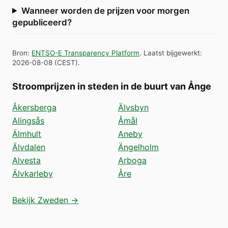
Wanneer worden de prijzen voor morgen
gepubliceerd?
Bron
:
ENTSO-E Transparency Platform
.
Laatst bijgewerkt
:
2026-08-08
(
CEST
).
Stroomprijzen in steden in de buurt van Ånge
Åkersberga
Älvsbyn
Alingsås
Åmål
Älmhult
Aneby
Älvdalen
Ängelholm
Alvesta
Arboga
Älvkarleby
Åre
Bekijk Zweden →