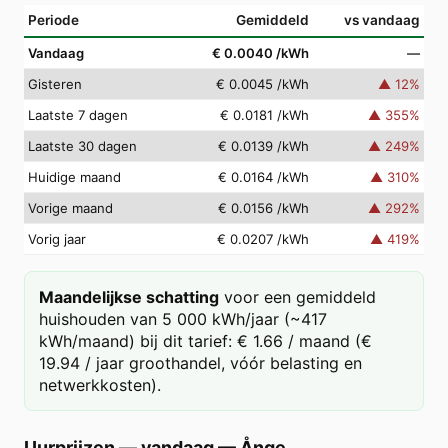
Periode
Gemiddeld
vs vandaag
Vandaag
€ 0.0040
/kWh
—
Gisteren
€ 0.0045
/kWh
▲
12
%
Laatste 7 dagen
€ 0.0181
/kWh
▲
355
%
Laatste 30 dagen
€ 0.0139
/kWh
▲
249
%
Huidige maand
€ 0.0164
/kWh
▲
310
%
Vorige maand
€ 0.0156
/kWh
▲
292
%
Vorig jaar
€ 0.0207
/kWh
▲
419
%
Maandelijkse schatting
voor een gemiddeld
huishouden van 5 000 kWh/jaar (~417
kWh/maand) bij dit tarief: € 1.66 / maand (€
19.94 / jaar groothandel, vóór belasting en
netwerkkosten).
Uurprijzen — vandaag
—
Ånge