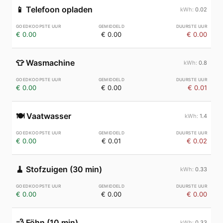
📱
Telefoon opladen
0.02
€ 0.00
€ 0.00
€ 0.00
👕
Wasmachine
0.8
€ 0.00
€ 0.00
€ 0.01
🍽️
Vaatwasser
1.4
€ 0.00
€ 0.01
€ 0.02
🧹
Stofzuigen (30 min)
0.33
€ 0.00
€ 0.00
€ 0.00
💨
Föhn (10 min)
0.33