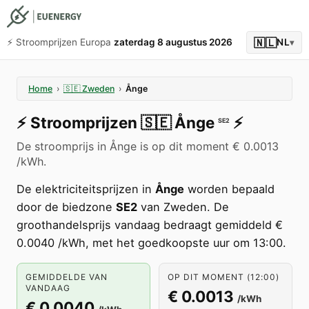
🇳🇱
⚡️ Stroomprijzen Europa
zaterdag 8 augustus 2026
NL
▾
Home
›
🇸🇪
Zweden
›
Ånge
⚡️
Stroomprijzen
🇸🇪
Ånge
⚡️
SE2
De stroomprijs in Ånge is op dit moment € 0.0013
/kWh.
De elektriciteitsprijzen in
Ånge
worden bepaald
door de biedzone
SE2
van Zweden. De
groothandelsprijs vandaag bedraagt gemiddeld €
0.0040 /kWh, met het goedkoopste uur om 13:00.
GEMIDDELDE VAN
OP DIT MOMENT (12:00)
VANDAAG
€ 0.0013
/kWh
€ 0.0040