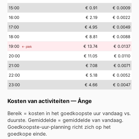
15
:00
€ 0.91
€ 0.0009
16
:00
€ 2.19
€ 0.0022
17
:00
€ 4.95
€ 0.0049
18
:00
€ 8.81
€ 0.0088
19
:00
€ 13.74
€ 0.0137
← piek
20
:00
€ 11.05
€ 0.0110
21
:00
€ 7.08
€ 0.0071
22
:00
€ 5.18
€ 0.0052
23
:00
€ 4.66
€ 0.0047
Kosten van activiteiten
—
Ånge
Bereik = kosten in het goedkoopste uur vandaag vs.
duurste. Gemiddelde = gemiddelde van vandaag.
Goedkoopste-uur-planning richt zich op het
goedkope einde.