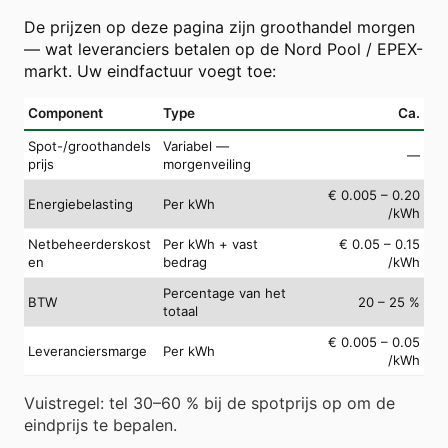
De prijzen op deze pagina zijn groothandel morgen
— wat leveranciers betalen op de Nord Pool / EPEX-
markt. Uw eindfactuur voegt toe:
Component
Type
Ca.
Spot-/groothandels
Variabel —
—
prijs
morgenveiling
€ 0.005 – 0.20
Energiebelasting
Per kWh
/kWh
Netbeheerderskost
Per kWh + vast
€ 0.05 – 0.15
en
bedrag
/kWh
Percentage van het
BTW
20 – 25 %
totaal
€ 0.005 – 0.05
Leveranciersmarge
Per kWh
/kWh
Vuistregel: tel 30–60 % bij de spotprijs op om de
eindprijs te bepalen.