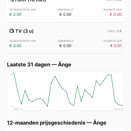
€ 0.00
€ 0.00
€ 0.00
📺
TV (3 u)
0.6
€ 0.00
€ 0.00
€ 0.01
Laatste 31 dagen
—
Ånge
€
28
€
3
2026-07-10
2026-08-08
12-maanden prijsgeschiedenis
—
Ånge