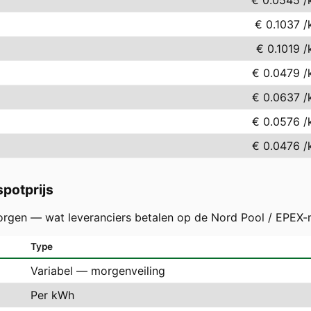
€ 0.0545
/
€ 0.1037
/
€ 0.1019
/
€ 0.0479
/
€ 0.0637
/
€ 0.0576
/
€ 0.0476
/
potprijs
orgen — wat leveranciers betalen op de Nord Pool / EPEX-
Type
Variabel — morgenveiling
Per kWh