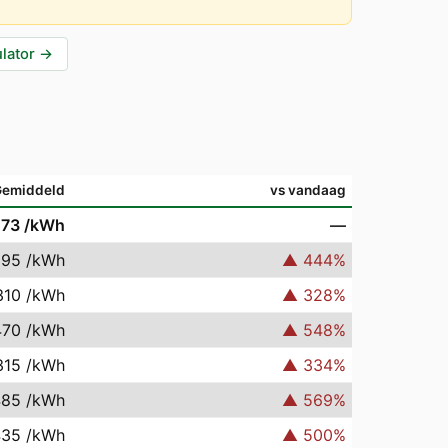
lator
→
Gemiddeld
vs vandaag
073
/kWh
—
395
/kWh
▲
444
%
310
/kWh
▲
328
%
470
/kWh
▲
548
%
315
/kWh
▲
334
%
485
/kWh
▲
569
%
435
/kWh
▲
500
%