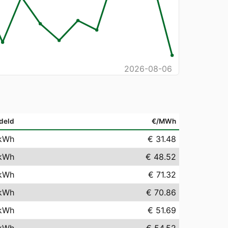
2026-08-06
deld
€/MWh
kWh
€ 31.48
kWh
€ 48.52
kWh
€ 71.32
kWh
€ 70.86
kWh
€ 51.69