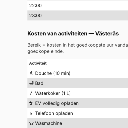
22
:00
23
:00
Kosten van activiteiten
—
Västerås
Bereik = kosten in het goedkoopste uur vand
goedkope einde.
Activiteit
🚿
Douche (10 min)
🛁
Bad
💧
Waterkoker (1 L)
🔌
EV volledig opladen
📱
Telefoon opladen
👕
Wasmachine