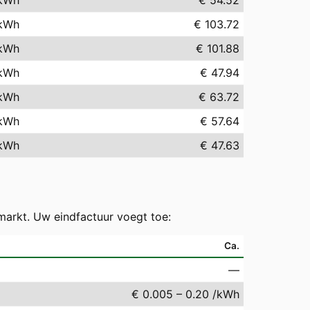
kWh
€ 54.52
kWh
€ 103.72
kWh
€ 101.88
kWh
€ 47.94
kWh
€ 63.72
kWh
€ 57.64
kWh
€ 47.63
markt. Uw eindfactuur voegt toe:
Ca.
—
€ 0.005 – 0.20 /kWh