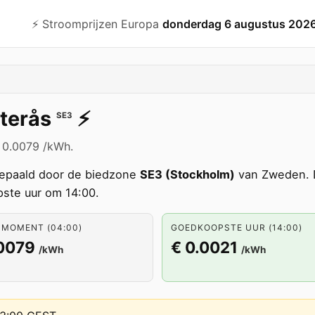
⚡️ Stroomprijzen Europa
donderdag 6 augustus 202
terås
⚡️
SE3
€ 0.0079 /kWh.
epaald door de biedzone
SE3 (Stockholm)
van Zweden. D
ste uur om 14:00.
 MOMENT (04:00)
GOEDKOOPSTE UUR (14:00)
.0079
€ 0.0021
/kWh
/kWh