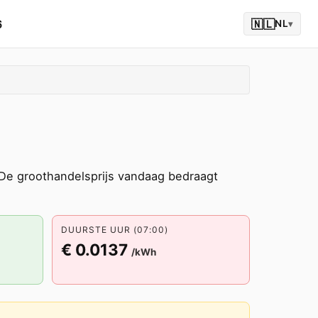
6
🇳🇱
NL
▾
e groothandelsprijs vandaag bedraagt
DUURSTE UUR (07:00)
€ 0.0137
/kWh