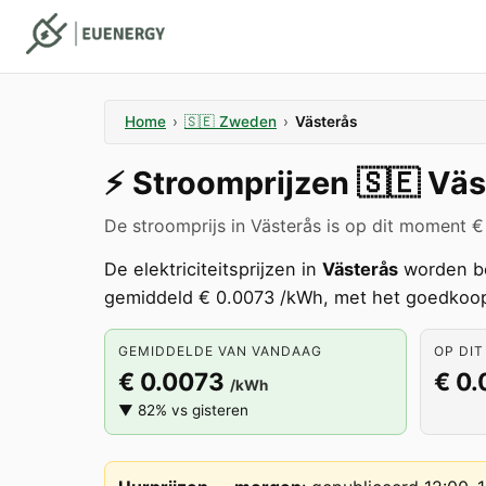
Home
›
🇸🇪
Zweden
›
Västerås
⚡️
Stroomprijzen
🇸🇪
Väs
De stroomprijs in Västerås is op dit moment 
De elektriciteitsprijzen in
Västerås
worden b
gemiddeld € 0.0073 /kWh, met het goedkoop
GEMIDDELDE VAN VANDAAG
OP DIT
€ 0.0073
€ 0
/kWh
▼ 82% vs gisteren