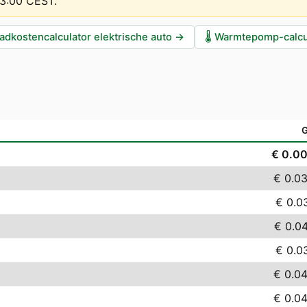
13:00 CEST
.
adkostencalculator elektrische auto
→
🌡️
Warmtepomp-calcu
€ 0.0
€ 0.0
€ 0.0
€ 0.0
€ 0.0
€ 0.0
€ 0.0