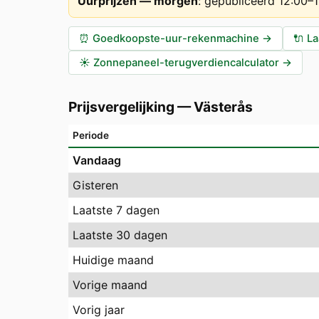
Uurprijzen — morgen
:
gepubliceerd 12:00–
⏰
Goedkoopste-uur-rekenmachine
→
🔌
La
☀️
Zonnepaneel-terugverdiencalculator
→
Prijsvergelijking
—
Västerås
Periode
Vandaag
Gisteren
Laatste 7 dagen
Laatste 30 dagen
Huidige maand
Vorige maand
Vorig jaar