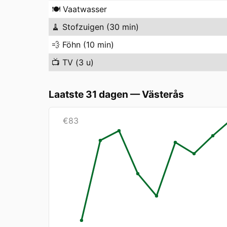
🍽️
Vaatwasser
🧹
Stofzuigen (30 min)
💨
Föhn (10 min)
📺
TV (3 u)
Laatste 31 dagen
—
Västerås
€
83