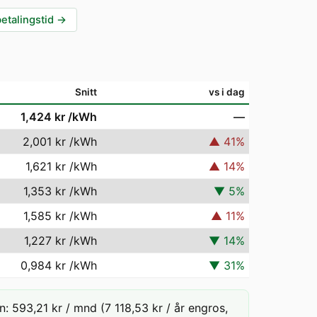
betalingstid
→
Snitt
vs i dag
1,424 kr
/kWh
—
2,001 kr
/kWh
▲
41
%
1,621 kr
/kWh
▲
14
%
1,353 kr
/kWh
▼
5
%
1,585 kr
/kWh
▲
11
%
1,227 kr
/kWh
▼
14
%
0,984 kr
/kWh
▼
31
%
 593,21 kr / mnd (7 118,53 kr / år engros,