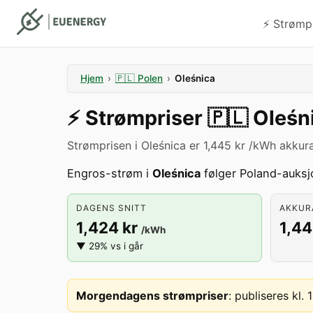
⚡️ Strømp
Hjem
›
🇵🇱
Polen
›
Oleśnica
⚡️
Strømpriser
🇵🇱
Oleśn
Strømprisen i Oleśnica er 1,445 kr /kWh akkura
Engros-strøm i
Oleśnica
følger Poland-auksjo
DAGENS SNITT
AKKURA
1,424 kr
1,44
/kWh
▼ 29% vs i går
Morgendagens strømpriser
:
publiseres kl.