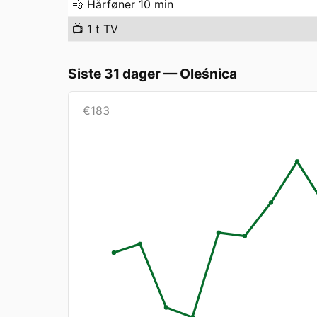
💨
Hårføner 10 min
📺
1 t TV
Siste 31 dager
—
Oleśnica
€
183