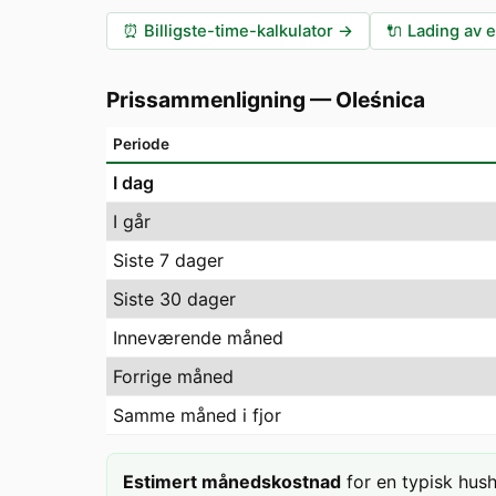
⏰
Billigste-time-kalkulator
→
🔌
Lading av e
Prissammenligning
—
Oleśnica
Periode
I dag
I går
Siste 7 dager
Siste 30 dager
Inneværende måned
Forrige måned
Samme måned i fjor
Estimert månedskostnad
for en typisk hus