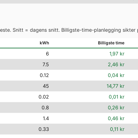
ste. Snitt = dagens snitt. Billigste-time-planlegging sikter 
kWh
Billigste time
6
1,97 kr
7.5
2,46 kr
0.12
0,04 kr
45
14,77 kr
0.02
0,01 kr
0.8
0,26 kr
1.4
0,46 kr
0.33
0,11 kr