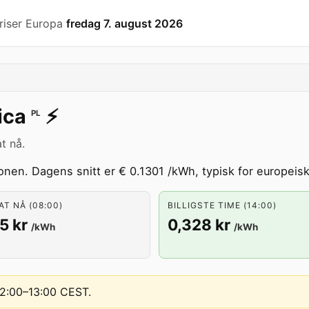
riser Europa
fredag 7. august 2026
ica
⚡️
PL
t nå.
nen. Dagens snitt er € 0.1301 /kWh, typisk for europeisk
T NÅ (08:00)
BILLIGSTE TIME (14:00)
5 kr
0,328 kr
/kWh
/kWh
 12:00–13:00 CEST
.