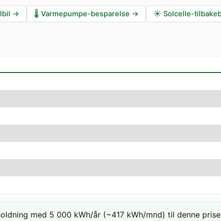
lbil
→
🌡️
Varmepumpe-besparelse
→
☀️
Solcelle-tilbake
holdning med 5 000 kWh/år (~417 kWh/mnd) til denne prisen: