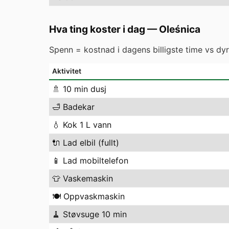
Hva ting koster i dag
—
Oleśnica
Spenn = kostnad i dagens billigste time vs dyre
Aktivitet
🚿
10 min dusj
🛁
Badekar
💧
Kok 1 L vann
🔌
Lad elbil (fullt)
📱
Lad mobiltelefon
👕
Vaskemaskin
🍽️
Oppvaskmaskin
🧹
Støvsuge 10 min