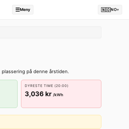
☰
🇳🇴
Meny
NO
▾
 plassering på denne årstiden.
DYRESTE TIME (20:00)
3,036 kr
/kWh