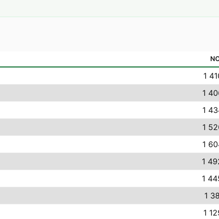
N
1 41
1 40
1 43
1 52
1 60
1 49
1 44
1 38
1 12