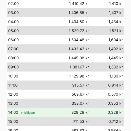
02
:00
1 410,42 kr
1,410 kr
03
:00
1 406,65 kr
1,407 kr
04
:00
1 434,50 kr
1,434 kr
05
:00
1 520,72 kr
1,521 kr
06
:00
1 604,48 kr
1,604 kr
07
:00
1 492,43 kr
1,492 kr
08
:00
1 445,08 kr
1,445 kr
09
:00
1 381,67 kr
1,382 kr
10
:00
1 129,98 kr
1,130 kr
11
:00
913,57 kr
0,914 kr
12
:00
569,67 kr
0,570 kr
13
:00
353,07 kr
0,353 kr
14
:00
328,29 kr
0,328 kr
← billigste
15
:00
711,53 kr
0,712 kr
16
:00
983,82 kr
0,984 kr