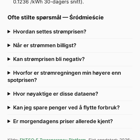
0.1236 /kWh 30-dagers snitt).
Ofte stilte spørsmål
—
Śródmieście
Hvordan settes strømprisen?
Når er strømmen billigst?
Kan strømprisen bli negativ?
Hvorfor er strømregningen min høyere enn
spotprisen?
Hvor nøyaktige er disse dataene?
Kan jeg spare penger ved å flytte forbruk?
Er morgendagens priser allerede kjent?
Kilde
:
ENTSO-E Transparency Platform
.
Sist oppdatert
:
2026-