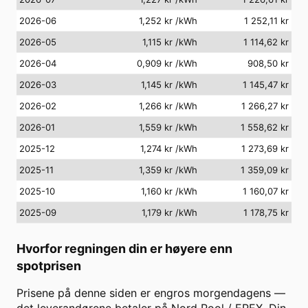
2026-06
1,252 kr
/kWh
1 252,11 kr
2026-05
1,115 kr
/kWh
1 114,62 kr
2026-04
0,909 kr
/kWh
908,50 kr
2026-03
1,145 kr
/kWh
1 145,47 kr
2026-02
1,266 kr
/kWh
1 266,27 kr
2026-01
1,559 kr
/kWh
1 558,62 kr
2025-12
1,274 kr
/kWh
1 273,69 kr
2025-11
1,359 kr
/kWh
1 359,09 kr
2025-10
1,160 kr
/kWh
1 160,07 kr
2025-09
1,179 kr
/kWh
1 178,75 kr
Hvorfor regningen din er høyere enn
spotprisen
Prisene på denne siden er engros morgendagens —
det leverandørene betaler på Nord Pool / EPEX. Din