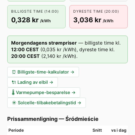
BILLIGSTE TIME (14:00)
DYRESTE TIME (20:00)
0,328 kr
3,036 kr
/kWh
/kWh
Morgendagens strømpriser
—
billigste time kl.
12
:00
CEST
(
0,035 kr
/kWh),
dyreste time kl.
20
:00
CEST
(
2,140 kr
/kWh).
⏰
Billigste-time-kalkulator
→
🔌
Lading av elbil
→
🌡️
Varmepumpe-besparelse
→
☀️
Solcelle-tilbakebetalingstid
→
Prissammenligning
—
Śródmieście
Periode
Snitt
vs i dag