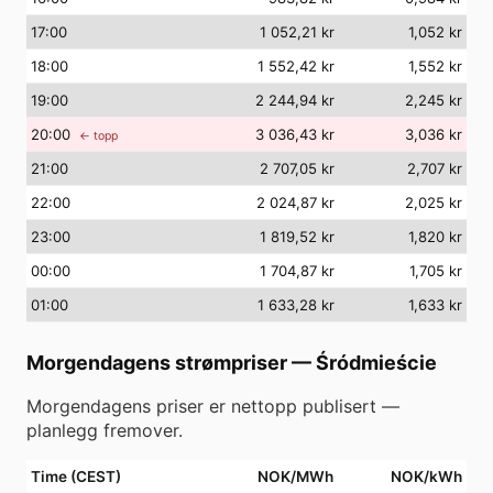
17
:00
1 052,21 kr
1,052 kr
18
:00
1 552,42 kr
1,552 kr
19
:00
2 244,94 kr
2,245 kr
20
:00
3 036,43 kr
3,036 kr
← topp
21
:00
2 707,05 kr
2,707 kr
22
:00
2 024,87 kr
2,025 kr
23
:00
1 819,52 kr
1,820 kr
00
:00
1 704,87 kr
1,705 kr
01
:00
1 633,28 kr
1,633 kr
Morgendagens strømpriser
—
Śródmieście
Morgendagens priser er nettopp publisert —
planlegg fremover.
Time (CEST)
NOK/MWh
NOK/kWh