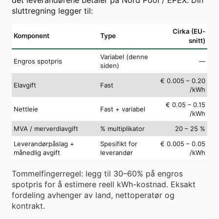
sluttregning legger til:
Cirka (EU-
Komponent
Type
snitt)
Variabel (denne
Engros spotpris
—
siden)
€ 0.005 – 0.20
Elavgift
Fast
/kWh
€ 0.05 – 0.15
Nettleie
Fast + variabel
/kWh
MVA / merverdiavgift
% multiplikator
20 – 25 %
Leverandørpåslag +
Spesifikt for
€ 0.005 – 0.05
månedlig avgift
leverandør
/kWh
Tommelfingerregel: legg til 30–60% på engros
spotpris for å estimere reell kWh-kostnad. Eksakt
fordeling avhenger av land, nettoperatør og
kontrakt.