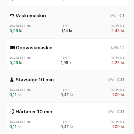
👕
Vaskemaskin
0.8
0,26 kr
1,14 kr
2,43 kr
🍽️
Oppvaskmaskin
1.4
0,46 kr
1,99 kr
4,25 kr
🧹
Støvsuge 10 min
0.33
0,11 kr
0,47 kr
1,00 kr
💨
Hårføner 10 min
0.33
0,11 kr
0,47 kr
1,00 kr