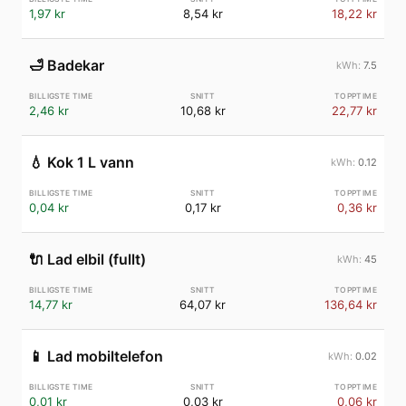
1,97 kr
8,54 kr
18,22 kr
🛁
Badekar
7.5
2,46 kr
10,68 kr
22,77 kr
💧
Kok 1 L vann
0.12
0,04 kr
0,17 kr
0,36 kr
🔌
Lad elbil (fullt)
45
14,77 kr
64,07 kr
136,64 kr
📱
Lad mobiltelefon
0.02
0,01 kr
0,03 kr
0,06 kr