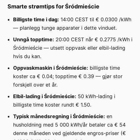
Smarte strømtips for Śródmieście
Billigste time i dag:
14:00 CEST til € 0.0300 /kWh
— planlegg tunge apparater i dette vinduet.
Unngå topptime:
20:00 CEST når € 0.2775 /kWh i
Śródmieście — utsett oppvask eller elbil-lading
hvis du kan.
Oppvaskmaskin i Śródmieście:
billigste time
koster ca € 0.04; topptime € 0.39 — gjør stor
forskjell over et år.
Elbil-lading i Śródmieście:
50 kWh-lading i
billigste time koster rundt € 1.50.
Typisk månedsregning i Śródmieście:
en
husholdning med 5 000 kWh/år betaler ca € 54
denne måneden ved gjeldende engros-priser (€