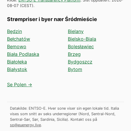
08-07
(
CEST
).
Strømpriser i byer nær Śródmieście
Będzin
Bielany
Bełchatów
Bielsko-Biala
Bemowo
Bolesławiec
Biała Podlaska
Brzeg
Białołeka
Bydgoszcz
Białystok
Bytom
Se Polen →
Datakilde: ENTSO-E. Hver sone viser sin egen lokale tid. Italia
vises som snitt av seks underregioner (Nord, Sentral-Nord,
Sentral-Sør, Sør, Sardinia, Sicilia).
Kontakt oss på
sp@euenergy.live
.