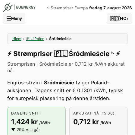
⚡️ Strømpriser Europa
fredag 7. august 2026
☰
🇳🇴
Meny
NO
▾
Hjem
›
🇵🇱
Polen
›
Śródmieście
⚡️
Strømpriser
🇵🇱
Śródmieście
⚡️
PL
Strømprisen i Śródmieście er 0,712 kr /kWh akkurat
nå.
Engros-strøm i
Śródmieście
følger Poland-
auksjonen. Dagens snitt er € 0.1301 /kWh, typisk
for europeisk plassering på denne årstiden.
DAGENS SNITT
AKKURAT NÅ (15:00)
1,424 kr
0,712 kr
/kWh
/kWh
▼ 29% vs i går