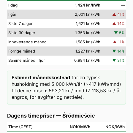
I dag
1,424 kr
/kWh
—
I går
2,001 kr
/kWh
▲
41
%
Siste 7 dager
1,621 kr
/kWh
▲
14
%
Siste 30 dager
1,353 kr
/kWh
▼
5
%
Inneværende måned
1,585 kr
/kWh
▲
11
%
Forrige måned
1,227 kr
/kWh
▼
14
%
Samme måned i fjor
0,984 kr
/kWh
▼
31
%
Estimert månedskostnad
for en typisk
husholdning med 5 000 kWh/år (~417 kWh/mnd)
til denne prisen: 593,21 kr / mnd (7 118,53 kr / år
engros, før avgifter og nettleie).
Dagens timepriser
—
Śródmieście
Time (CEST)
NOK/MWh
NOK/kWh