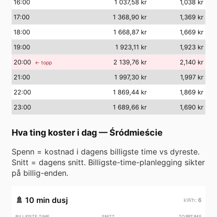
16
:00
1 037,58 kr
1,038 kr
17
:00
1 368,90 kr
1,369 kr
18
:00
1 668,87 kr
1,669 kr
19
:00
1 923,11 kr
1,923 kr
20
:00
2 139,76 kr
2,140 kr
← topp
21
:00
1 997,30 kr
1,997 kr
22
:00
1 869,44 kr
1,869 kr
23
:00
1 689,66 kr
1,690 kr
Hva ting koster i dag
—
Śródmieście
Spenn = kostnad i dagens billigste time vs dyreste.
Snitt = dagens snitt. Billigste-time-planlegging sikter
på billig-enden.
🚿
10 min dusj
6