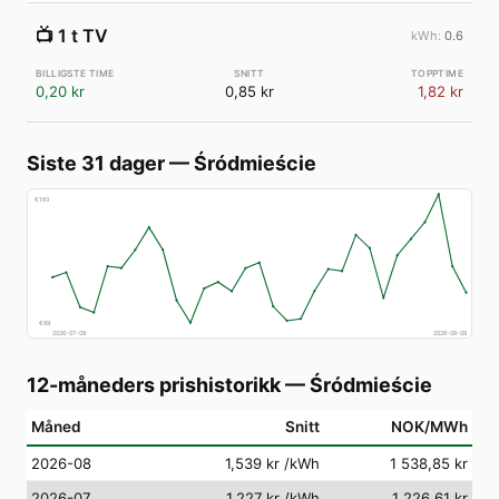
📺
1 t TV
0.6
0,20 kr
0,85 kr
1,82 kr
Siste 31 dager
—
Śródmieście
€
183
€
89
2026-07-09
2026-08-08
12-måneders prishistorikk
—
Śródmieście
Måned
Snitt
NOK/MWh
2026-08
1,539 kr
/kWh
1 538,85 kr
2026-07
1,227 kr
/kWh
1 226,61 kr