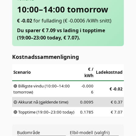
10:00–14:00 tomorrow
€
-0.02
for fullading
(€ -0.0006 /kWh snitt)
Du sparer € 7.09 vs lading i topptime
(19:00–23:00 today, € 7.07).
Kostnadssammenligning
€ /
Scenario
Ladekostnad
kWh
🟢 Billigste vindu (10:00–14:00
-0.000
€
-0.02
tomorrow)
6
🟡 Akkurat nå (gjeldende time)
0.0095
€
0.37
🔴 Topptime (19:00–23:00 today)
0.1785
€
7.07
Budområde
Elbil-modell (valgfri)