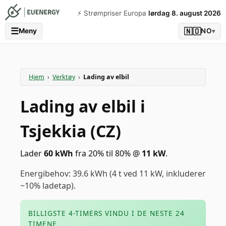
⚡️ Strømpriser Europa
lørdag 8. august 2026
☰
🇳🇴
Meny
NO
▾
Hjem
›
Verktøy
›
Lading av elbil
Lading av elbil i
Tsjekkia (CZ)
Lader
60
kWh
fra 20% til 80%
@
11
kW
.
Energibehov: 39.6 kWh (4 t ved 11 kW, inkluderer
~10% ladetap).
BILLIGSTE 4-TIMERS VINDU I DE NESTE 24
TIMENE