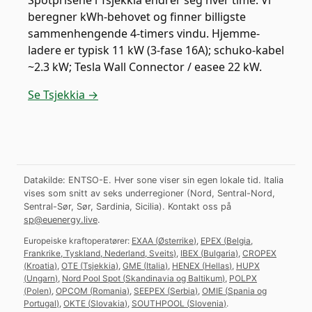
Spotprisene i Tsjekkia endrer seg hver time. Vi
beregner kWh-behovet og finner billigste
sammenhengende 4-timers vindu. Hjemme-
ladere er typisk 11 kW (3-fase 16A); schuko-kabel
~2.3 kW; Tesla Wall Connector / easee 22 kW.
Se Tsjekkia →
Datakilde: ENTSO-E. Hver sone viser sin egen lokale tid. Italia
vises som snitt av seks underregioner (Nord, Sentral-Nord,
Sentral-Sør, Sør, Sardinia, Sicilia).
Kontakt oss på
sp@euenergy.live
.
Europeiske kraftoperatører:
EXAA
(
Østerrike
)
,
EPEX
(
Belgia,
Frankrike, Tyskland, Nederland, Sveits
)
,
IBEX
(
Bulgaria
)
,
CROPEX
(
Kroatia
)
,
OTE
(
Tsjekkia
)
,
GME
(
Italia
)
,
HENEX
(
Hellas
)
,
HUPX
(
Ungarn
)
,
Nord Pool Spot
(
Skandinavia og Baltikum
)
,
POLPX
(
Polen
)
,
OPCOM
(
Romania
)
,
SEEPEX
(
Serbia
)
,
OMIE
(
Spania og
Portugal
)
,
OKTE
(
Slovakia
)
,
SOUTHPOOL
(
Slovenia
)
.