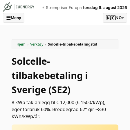
⚡️ Strømpriser Europa
torsdag 6. august 2026
☰
🇳🇴
Meny
NO
▾
Hjem
›
Verktøy
›
Solcelle-tilbakebetalingstid
Solcelle-
tilbakebetaling i
Sverige (SE2)
8 kWp tak-anlegg til € 12,000 (€ 1500/kWp),
egenforbruk 60%. Breddegrad 62° gir ~830
kWh/kWp/år.