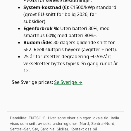
PVGIS for seriøse beslutninger.
System-kostnad (€)
:
€1500/kWp standard
(grovt EU-snitt for bolig 2026, før
subsidier).
Egenforbruk %
:
Uten batteri 30%; med
smarthus 60%; med batteri 80%+.
Budområde
:
30-dagers glidende snitt for
SE2. Reell sluttpris høyere (avgifter + nett).
25 år forutsetter degradering ~0.5%/år;
vekselretter byttes typisk én gang rundt år
12.
See
Sverige
prices:
Se Sverige →
Datakilde: ENTSO-E. Hver sone viser sin egen lokale tid. Italia
vises som snitt av seks underregioner (Nord, Sentral-Nord,
Sentral-Sør, Sør, Sardinia, Sicilia).
Kontakt oss på