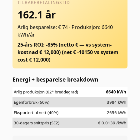
TILBAKEBETALINGSTID
162.1 år
Årlig besparelse: € 74
·
Produksjon: 6640
kWh/år
25-års ROI: -85% (netto € — vs system-
kostnad € 12,000)
(net €
-10150
vs system
cost €
12,000
)
Energi + besparelse breakdown
Årlig produksjon (62° breddegrad)
6640
kWh
Egenforbruk (60%)
3984
kWh
Eksportert til nett (40%)
2656
kWh
30-dagers snittpris (SE2)
€
0.0139
/kWh