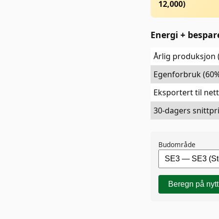
12,000
)
Energi + bespa
Årlig produksjon
Egenforbruk (60%
Eksportert til net
30-dagers snittpri
Budområde
Beregn på nytt