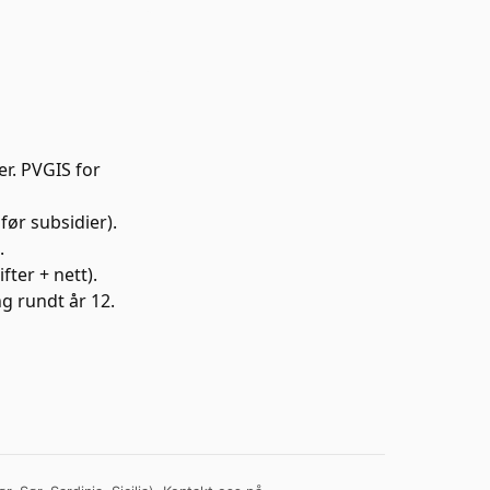
r. PVGIS for
før subsidier).
.
fter + nett).
g rundt år 12.