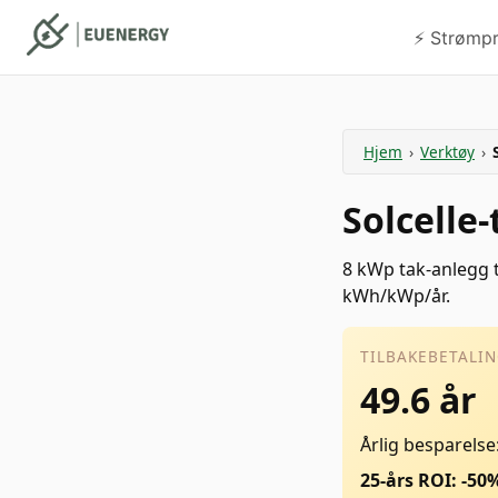
⚡️ Strømp
Hjem
›
Verktøy
›
Solcelle-
8 kWp tak-anlegg t
kWh/kWp/år.
TILBAKEBETALIN
49.6 år
Årlig besparelse
25-års ROI: -50