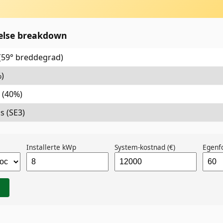
relse breakdown
 (59° breddegrad)
)
t (40%)
s (SE3)
Installerte kWp
System-kostnad (€)
Egenf