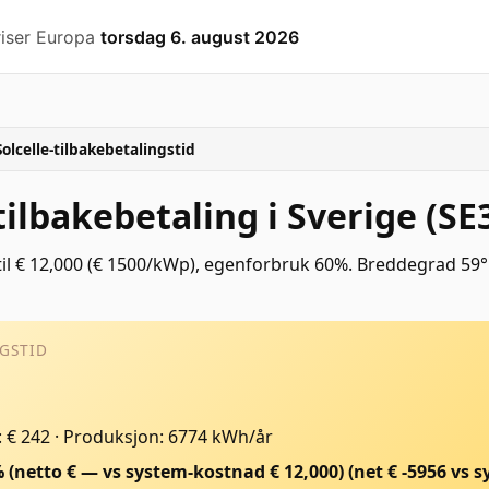
riser Europa
torsdag 6. august 2026
Solcelle-tilbakebetalingstid
tilbakebetaling i Sverige (SE
il € 12,000 (€ 1500/kWp), egenforbruk 60%. Breddegrad 59°
GSTID
: € 242
·
Produksjon: 6774 kWh/år
% (netto € — vs system-kostnad € 12,000)
(net €
-5956
vs s