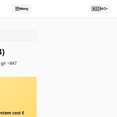
☰
🇳🇴
Meny
NO
▾
3)
 gir ~847
ystem cost €