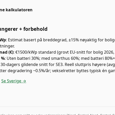
ne kalkulatoren
ungerer + forbehold
kWp
:
Estimat basert på breddegrad, ±15% nøyaktig for bolige
tninger.
nad (€)
:
€1500/kWp standard (grovt EU-snitt for bolig 2026, 
 %
:
Uten batteri 30%; med smarthus 60%; med batteri 80%+
:
30-dagers glidende snitt for SE3. Reell sluttpris høyere (avgi
tter degradering ~0.5%/år; vekselretter byttes typisk én gan
:
Se Sverige →