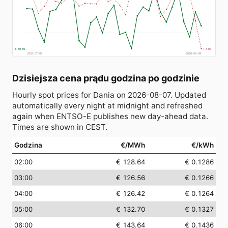
€ 69.60
1,485
2026-07-09
2026-08-08
Dzisiejsza cena prądu godzina po godzinie
Hourly spot prices for Dania on 2026-08-07. Updated
automatically every night at midnight and refreshed
again when ENTSO-E publishes new day-ahead data.
Times are shown in CEST.
Godzina
€/MWh
€/kWh
02:00
€ 128.64
€ 0.1286
03:00
€ 126.56
€ 0.1266
04:00
€ 126.42
€ 0.1264
05:00
€ 132.70
€ 0.1327
06:00
€ 143.64
€ 0.1436