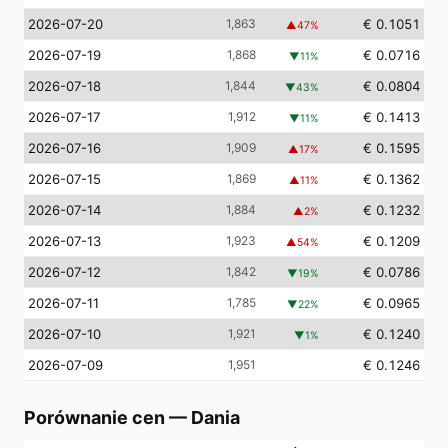
2026-07-20
1,863
€ 0.1051
▲
47
%
2026-07-19
1,868
€ 0.0716
▼
11
%
2026-07-18
1,844
€ 0.0804
▼
43
%
2026-07-17
1,912
€ 0.1413
▼
11
%
2026-07-16
1,909
€ 0.1595
▲
17
%
2026-07-15
1,869
€ 0.1362
▲
11
%
2026-07-14
1,884
€ 0.1232
▲
2
%
2026-07-13
1,923
€ 0.1209
▲
54
%
2026-07-12
1,842
€ 0.0786
▼
19
%
2026-07-11
1,785
€ 0.0965
▼
22
%
2026-07-10
1,921
€ 0.1240
▼
1
%
2026-07-09
1,951
€ 0.1246
Porównanie cen
—
Dania