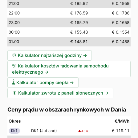
21:00
€ 195.92
€ 0.1959
22:00
€ 178.59
€ 0.1786
23:00
€ 165.79
€ 0.1658
00:00
€ 155.43
€ 0.1554
01:00
€ 148.81
€ 0.1488
⏰
Kalkulator najtańszej godziny
→
🔌
Kalkulator kosztów ładowania samochodu
elektrycznego
→
🌡️
Kalkulator pompy ciepła
→
☀️
Kalkulator zwrotu z paneli słonecznych
→
Ceny prądu w obszarach rynkowych w Dania
Okres
€/MWh
DK1 (Jutland)
€ 119.11
DK1
▲
43
%