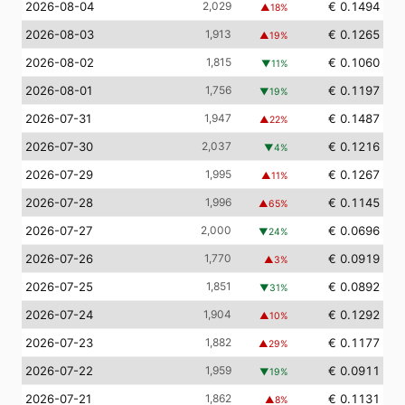
2026-08-04
2,029
€ 0.1494
▲
18
%
2026-08-03
1,913
€ 0.1265
▲
19
%
2026-08-02
1,815
€ 0.1060
▼
11
%
2026-08-01
1,756
€ 0.1197
▼
19
%
2026-07-31
1,947
€ 0.1487
▲
22
%
2026-07-30
2,037
€ 0.1216
▼
4
%
2026-07-29
1,995
€ 0.1267
▲
11
%
2026-07-28
1,996
€ 0.1145
▲
65
%
2026-07-27
2,000
€ 0.0696
▼
24
%
2026-07-26
1,770
€ 0.0919
▲
3
%
2026-07-25
1,851
€ 0.0892
▼
31
%
2026-07-24
1,904
€ 0.1292
▲
10
%
2026-07-23
1,882
€ 0.1177
▲
29
%
2026-07-22
1,959
€ 0.0911
▼
19
%
2026-07-21
1,862
€ 0.1131
▲
8
%