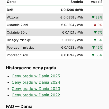
Okres
Średnia
vs dziś
Dziś
€ 0.1200
/kWh
—
Wczoraj
€ 0.0858
/kWh
▼
28
%
Ostatnie 7 dni
€ 0.1204
/kWh
▲
0
%
Ostatnie 30 dni
€ 0.1121
/kWh
▼
7
%
Bieżący miesiąc
€ 0.1163
/kWh
▼
3
%
Poprzedni miesiąc
€ 0.1023
/kWh
▼
15
%
Poprzedni rok
€ 0.0747
/kWh
▼
38
%
Historyczne ceny prądu
Ceny prądu w Dania 2025
Ceny prądu w Dania 2024
Ceny prądu w Dania 2023
Ceny prądu w Dania 2022
FAQ
—
Dania