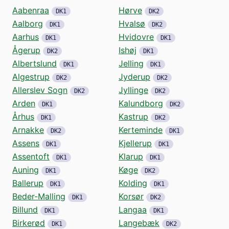
Aabenraa
Hørve
DK1
DK2
Aalborg
Hvalsø
DK1
DK2
Aarhus
Hvidovre
DK1
DK1
Ågerup
Ishøj
DK2
DK1
Albertslund
Jelling
DK1
DK1
Algestrup
Jyderup
DK2
DK2
Allerslev Sogn
Jyllinge
DK2
DK2
Arden
Kalundborg
DK1
DK2
Århus
Kastrup
DK1
DK2
Arnakke
Kerteminde
DK2
DK1
Assens
Kjellerup
DK1
DK1
Assentoft
Klarup
DK1
DK1
Auning
Køge
DK1
DK2
Ballerup
Kolding
DK1
DK1
Beder-Malling
Korsør
DK1
DK2
Billund
Langaa
DK1
DK1
Birkerød
Langebæk
DK1
DK2