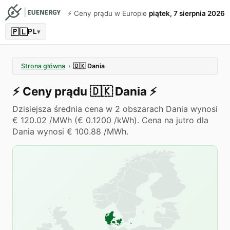
⚡️ Ceny prądu w Europie
piątek, 7 sierpnia 2026
🇵🇱
PL
▾
Strona główna
›
🇩🇰
Dania
⚡️
Ceny prądu
🇩🇰
Dania
⚡️
Dzisiejsza średnia cena w 2 obszarach Dania wynosi
€ 120.02 /MWh (€ 0.1200 /kWh). Cena na jutro dla
Dania wynosi € 100.88 /MWh.