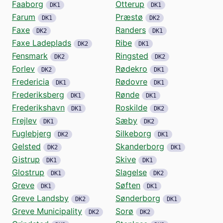
Faaborg
Otterup
DK1
DK1
Farum
Præstø
DK1
DK2
Faxe
Randers
DK2
DK1
Faxe Ladeplads
Ribe
DK2
DK1
Fensmark
Ringsted
DK2
DK2
Forlev
Rødekro
DK2
DK1
Fredericia
Rødovre
DK1
DK1
Frederiksberg
Rønde
DK1
DK1
Frederikshavn
Roskilde
DK1
DK2
Frejlev
Sæby
DK1
DK2
Fuglebjerg
Silkeborg
DK2
DK1
Gelsted
Skanderborg
DK2
DK1
Gistrup
Skive
DK1
DK1
Glostrup
Slagelse
DK1
DK2
Greve
Søften
DK1
DK1
Greve Landsby
Sønderborg
DK2
DK1
Greve Municipality
Sorø
DK2
DK2