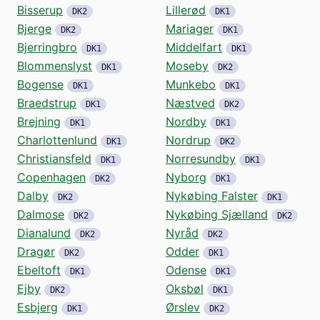
Bisserup
Lillerød
DK2
DK1
Bjerge
Mariager
DK2
DK1
Bjerringbro
Middelfart
DK1
DK1
Blommenslyst
Moseby
DK1
DK2
Bogense
Munkebo
DK1
DK1
Braedstrup
Næstved
DK1
DK2
Brejning
Nordby
DK1
DK1
Charlottenlund
Nordrup
DK1
DK2
Christiansfeld
Norresundby
DK1
DK1
Copenhagen
Nyborg
DK2
DK1
Dalby
Nykøbing Falster
DK2
DK1
Dalmose
Nykøbing Sjælland
DK2
DK2
Dianalund
Nyråd
DK2
DK2
Dragør
Odder
DK2
DK1
Ebeltoft
Odense
DK1
DK1
Ejby
Oksbøl
DK2
DK1
Esbjerg
Ørslev
DK1
DK2