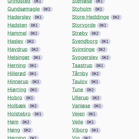
Grindsted
Stenløse
DK1
DK1
Gundsømagle
Stoholm
DK2
DK1
Haderslev
Store Heddinge
DK1
DK2
Hadsten
Storvorde
DK1
DK1
Hammel
Strøby
DK1
DK2
Haslev
Svendborg
DK2
DK1
Havdrup
Svinninge
DK2
DK2
Helsingør
Svogerslev
DK1
DK2
Herning
Taastrup
DK1
DK1
Hillerød
Tårnby
DK1
DK2
Hinnerup
Taulov
DK1
DK1
Hjørring
Tune
DK1
DK2
Hobro
Ullerup
DK1
DK2
Holbæk
Vanløse
DK2
DK1
Holstebro
Vejen
DK1
DK1
Høm
Vejle
DK2
DK1
Høng
Viborg
DK2
DK1
Hørning
Vig
DK1
DK2