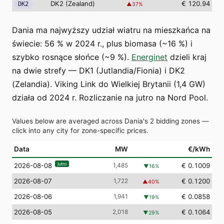
DK2 (Zealand)
€ 120.94
DK2
▲
37
%
Dania ma najwyższy udział wiatru na mieszkańca na
świecie: 56 % w 2024 r., plus biomasa (~16 %) i
szybko rosnące słońce (~9 %).
Energinet
dzieli kraj
na dwie strefy — DK1 (Jutlandia/Fionia) i DK2
(Zelandia). Viking Link do Wielkiej Brytanii (1,4 GW)
działa od 2024 r. Rozliczanie na jutro na Nord Pool.
Values below are averaged across Dania's 2 bidding zones —
click into any city for zone-specific prices.
Data
MW
€/kWh
jutro
1,485
€ 0.1009
2026-08-08
▼
16
%
2026-08-07
1,722
€ 0.1200
▲
40
%
2026-08-06
1,941
€ 0.0858
▼
19
%
2026-08-05
2,018
€ 0.1064
▼
29
%