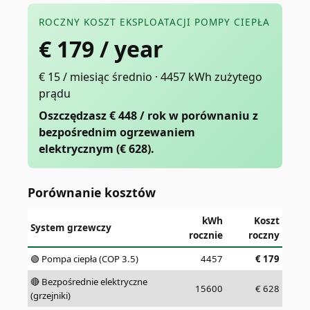
ROCZNY KOSZT EKSPLOATACJI POMPY CIEPŁA
€
179
/ year
€ 15 / miesiąc średnio · 4457 kWh zużytego
prądu
Oszczędzasz € 448 / rok w porównaniu z
bezpośrednim ogrzewaniem
elektrycznym (€ 628).
Porównanie kosztów
kWh
Koszt
System grzewczy
rocznie
roczny
🟢 Pompa ciepła (COP 3.5)
4457
€
179
🔴 Bezpośrednie elektryczne
15600
€
628
(grzejniki)