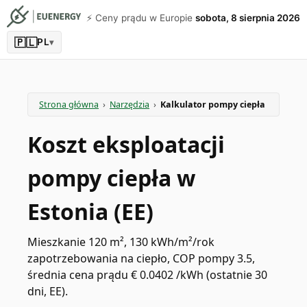
⚡️ Ceny prądu w Europie
sobota, 8 sierpnia 2026
🇵🇱
PL
▾
Strona główna
›
Narzędzia
›
Kalkulator pompy ciepła
Koszt eksploatacji
pompy ciepła w
Estonia (EE)
Mieszkanie 120 m², 130 kWh/m²/rok
zapotrzebowania na ciepło, COP pompy 3.5,
średnia cena prądu € 0.0402 /kWh (ostatnie 30
dni, EE).