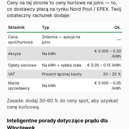
Ceny na tej stronie to ceny hurtowe na jutro — to,
co dostawcy płacą na rynku Nord Pool / EPEX. Twój
ostateczny rachunek dodaje:
Składnik
Typ
Ok.
Cena
Zmienna — aukcja na
—
spot/hurtowa
jutro
€ 0.005 – 0.20
Akcyza
Na kWh
/kWh
Opłaty sieciowe
Na kWh + opłata stała
€ 0.05 – 0.15 /kWh
VAT
Procent łącznej kwoty
20 – 25 %
Marża
€ 0.005 – 0.05
Na kWh
sprzedawcy
/kWh
Zasada: dodaj 30–60 % do ceny spot, aby uzyskać
cenę końcową.
Inteligentne porady dotyczące prądu dla
Włocławek