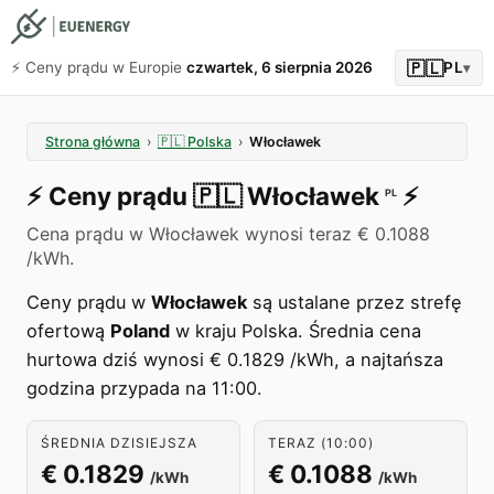
🇵🇱
⚡️ Ceny prądu w Europie
czwartek, 6 sierpnia 2026
PL
▾
Strona główna
›
🇵🇱
Polska
›
Włocławek
⚡️
Ceny prądu
🇵🇱
Włocławek
⚡️
PL
Cena prądu w Włocławek wynosi teraz € 0.1088
/kWh.
Ceny prądu w
Włocławek
są ustalane przez strefę
ofertową
Poland
w kraju Polska. Średnia cena
hurtowa dziś wynosi € 0.1829 /kWh, a najtańsza
godzina przypada na 11:00.
ŚREDNIA DZISIEJSZA
TERAZ (10:00)
€ 0.1829
€ 0.1088
/kWh
/kWh