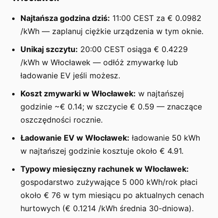
Najtańsza godzina dziś:
11:00 CEST za € 0.0982
/kWh — zaplanuj ciężkie urządzenia w tym oknie.
Unikaj szczytu:
20:00 CEST osiąga € 0.4229
/kWh w Włocławek — odłóż zmywarkę lub
ładowanie EV jeśli możesz.
Koszt zmywarki w Włocławek:
w najtańszej
godzinie ~€ 0.14; w szczycie € 0.59 — znaczące
oszczędności rocznie.
Ładowanie EV w Włocławek:
ładowanie 50 kWh
w najtańszej godzinie kosztuje około € 4.91.
Typowy miesięczny rachunek w Włocławek:
gospodarstwo zużywające 5 000 kWh/rok płaci
około € 76 w tym miesiącu po aktualnych cenach
hurtowych (€ 0.1214 /kWh średnia 30-dniowa).