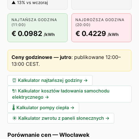
▲ 13% vs wczoraj
NAJTAŃSZA GODZINA
NAJDROŻSZA GODZINA
(11:00)
(20:00)
€ 0.0982
€ 0.4229
/kWh
/kWh
Ceny godzinowe — jutro
:
publikowane 12:00–
13:00 CEST
.
⏰
Kalkulator najtańszej godziny
→
🔌
Kalkulator kosztów ładowania samochodu
elektrycznego
→
🌡️
Kalkulator pompy ciepła
→
☀️
Kalkulator zwrotu z paneli słonecznych
→
Porównanie cen
—
Włocławek