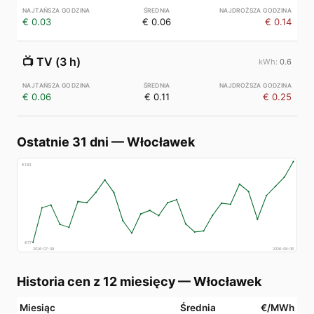
€ 0.03
€ 0.06
€ 0.14
📺
TV (3 h)
0.6
€ 0.06
€ 0.11
€ 0.25
Ostatnie 31 dni
—
Włocławek
€
183
€
77
2026-07-08
2026-08-06
Historia cen z 12 miesięcy
—
Włocławek
Miesiąc
Średnia
€/MWh