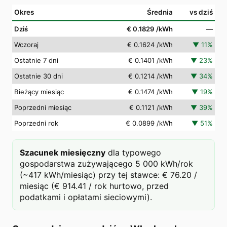
Okres
Średnia
vs dziś
Dziś
€ 0.1829
/kWh
—
Wczoraj
€ 0.1624
/kWh
▼
11
%
Ostatnie 7 dni
€ 0.1401
/kWh
▼
23
%
Ostatnie 30 dni
€ 0.1214
/kWh
▼
34
%
Bieżący miesiąc
€ 0.1474
/kWh
▼
19
%
Poprzedni miesiąc
€ 0.1121
/kWh
▼
39
%
Poprzedni rok
€ 0.0899
/kWh
▼
51
%
Szacunek miesięczny
dla typowego
gospodarstwa zużywającego 5 000 kWh/rok
(~417 kWh/miesiąc) przy tej stawce: € 76.20 /
miesiąc (€ 914.41 / rok hurtowo, przed
podatkami i opłatami sieciowymi).