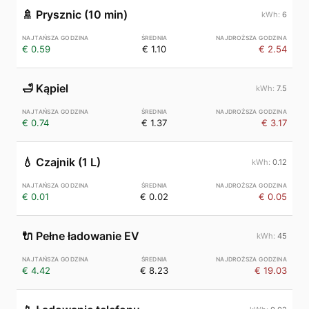
🚿
Prysznic (10 min)
6
€ 0.59
€ 1.10
€ 2.54
🛁
Kąpiel
7.5
€ 0.74
€ 1.37
€ 3.17
💧
Czajnik (1 L)
0.12
€ 0.01
€ 0.02
€ 0.05
🔌
Pełne ładowanie EV
45
€ 4.42
€ 8.23
€ 19.03