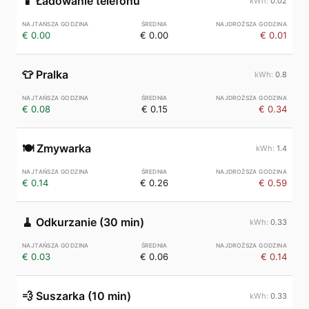
📱
Ładowanie telefonu
0.02
€ 0.00
€ 0.00
€ 0.01
👕
Pralka
0.8
€ 0.08
€ 0.15
€ 0.34
🍽️
Zmywarka
1.4
€ 0.14
€ 0.26
€ 0.59
🧹
Odkurzanie (30 min)
0.33
€ 0.03
€ 0.06
€ 0.14
💨
Suszarka (10 min)
0.33