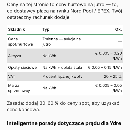
Ceny na tej stronie to ceny hurtowe na jutro — to,
co dostawcy płacą na rynku Nord Pool / EPEX. Twój
ostateczny rachunek dodaje:
Składnik
Typ
Ok.
Cena
Zmienna — aukcja na
—
spot/hurtowa
jutro
€ 0.005 – 0.20
Akcyza
Na kWh
/kWh
Opłaty sieciowe
Na kWh + opłata stała
€ 0.05 – 0.15 /kWh
VAT
Procent łącznej kwoty
20 – 25 %
Marża
€ 0.005 – 0.05
Na kWh
sprzedawcy
/kWh
Zasada: dodaj 30–60 % do ceny spot, aby uzyskać
cenę końcową.
Inteligentne porady dotyczące prądu dla Ydre