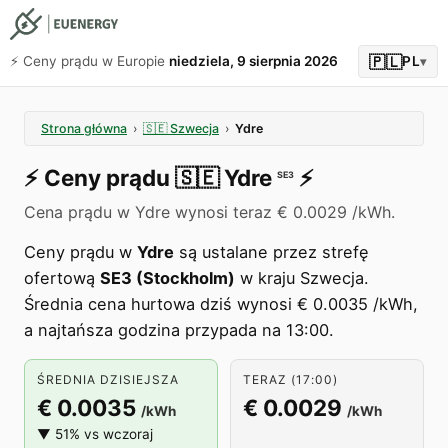
🇵🇱
⚡️ Ceny prądu w Europie
niedziela, 9 sierpnia 2026
PL
▾
Strona główna
›
🇸🇪
Szwecja
›
Ydre
⚡️
Ceny prądu
🇸🇪
Ydre
⚡️
SE3
Cena prądu w Ydre wynosi teraz € 0.0029 /kWh.
Ceny prądu w
Ydre
są ustalane przez strefę
ofertową
SE3 (Stockholm)
w kraju Szwecja.
Średnia cena hurtowa dziś wynosi € 0.0035 /kWh,
a najtańsza godzina przypada na 13:00.
ŚREDNIA DZISIEJSZA
TERAZ (17:00)
€ 0.0035
€ 0.0029
/kWh
/kWh
▼ 51% vs wczoraj