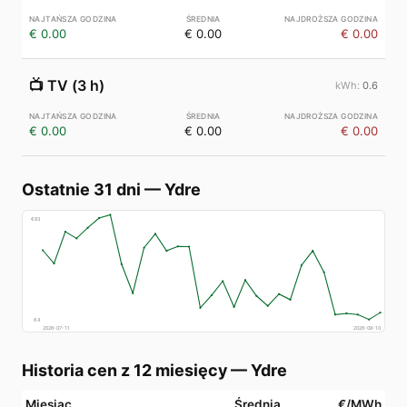
€ 0.00
€ 0.00
€ 0.00
📺
TV (3 h)
0.6
€ 0.00
€ 0.00
€ 0.00
Ostatnie 31 dni
—
Ydre
€
83
€
4
2026-07-11
2026-08-10
Historia cen z 12 miesięcy
—
Ydre
Miesiąc
Średnia
€/MWh