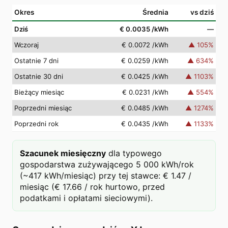
Okres
Średnia
vs dziś
Dziś
€ 0.0035
/kWh
—
Wczoraj
€ 0.0072
/kWh
▲
105
%
Ostatnie 7 dni
€ 0.0259
/kWh
▲
634
%
Ostatnie 30 dni
€ 0.0425
/kWh
▲
1103
%
Bieżący miesiąc
€ 0.0231
/kWh
▲
554
%
Poprzedni miesiąc
€ 0.0485
/kWh
▲
1274
%
Poprzedni rok
€ 0.0435
/kWh
▲
1133
%
Szacunek miesięczny
dla typowego
gospodarstwa zużywającego 5 000 kWh/rok
(~417 kWh/miesiąc) przy tej stawce: € 1.47 /
miesiąc (€ 17.66 / rok hurtowo, przed
podatkami i opłatami sieciowymi).