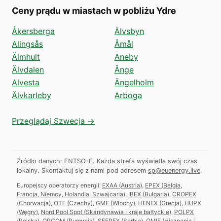
Ceny prądu w miastach w pobliżu Ydre
Åkersberga
Älvsbyn
Alingsås
Åmål
Älmhult
Aneby
Älvdalen
Ånge
Alvesta
Ängelholm
Älvkarleby
Arboga
Przeglądaj Szwecja →
Źródło danych: ENTSO-E. Każda strefa wyświetla swój czas
lokalny.
Skontaktuj się z nami pod adresem
sp@euenergy.live
.
Europejscy operatorzy energii:
EXAA
(
Austria
)
,
EPEX
(
Belgia,
Francja, Niemcy, Holandia, Szwajcaria
)
,
IBEX
(
Bułgaria
)
,
CROPEX
(
Chorwacja
)
,
OTE
(
Czechy
)
,
GME
(
Włochy
)
,
HENEX
(
Grecja
)
,
HUPX
(
Węgry
)
,
Nord Pool Spot
(
Skandynawia i kraje bałtyckie
)
,
POLPX
(
Polska
)
,
OPCOM
(
Rumunia
)
,
SEEPEX
(
Serbia
)
,
OMIE
(
Hiszpania i