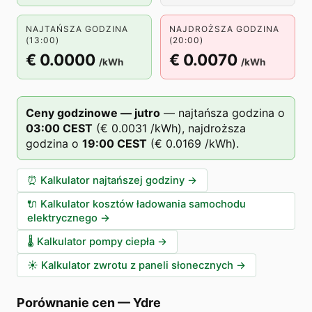
NAJTAŃSZA GODZINA
NAJDROŻSZA GODZINA
(13:00)
(20:00)
€ 0.0000
€ 0.0070
/kWh
/kWh
Ceny godzinowe — jutro
—
najtańsza godzina o
03
:00
CEST
(
€ 0.0031
/kWh),
najdroższa
godzina o
19
:00
CEST
(
€ 0.0169
/kWh).
⏰
Kalkulator najtańszej godziny
→
🔌
Kalkulator kosztów ładowania samochodu
elektrycznego
→
🌡️
Kalkulator pompy ciepła
→
☀️
Kalkulator zwrotu z paneli słonecznych
→
Porównanie cen
—
Ydre