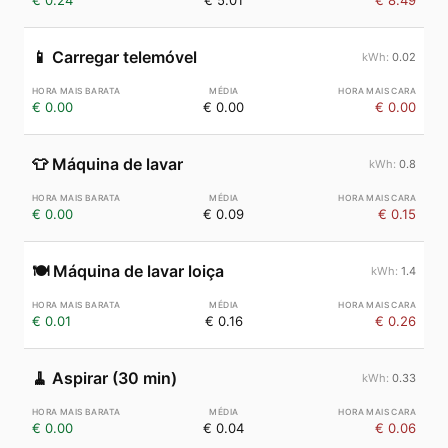
€ 0.24
€ 5.01
€ 8.49
📱
Carregar telemóvel
0.02
€ 0.00
€ 0.00
€ 0.00
👕
Máquina de lavar
0.8
€ 0.00
€ 0.09
€ 0.15
🍽️
Máquina de lavar loiça
1.4
€ 0.01
€ 0.16
€ 0.26
🧹
Aspirar (30 min)
0.33
€ 0.00
€ 0.04
€ 0.06