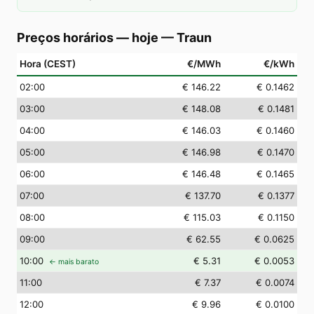
Preços horários — hoje
—
Traun
Hora (CEST)
€/MWh
€/kWh
02
:00
€ 146.22
€ 0.1462
03
:00
€ 148.08
€ 0.1481
04
:00
€ 146.03
€ 0.1460
05
:00
€ 146.98
€ 0.1470
06
:00
€ 146.48
€ 0.1465
07
:00
€ 137.70
€ 0.1377
08
:00
€ 115.03
€ 0.1150
09
:00
€ 62.55
€ 0.0625
10
:00
€ 5.31
€ 0.0053
← mais barato
11
:00
€ 7.37
€ 0.0074
12
:00
€ 9.96
€ 0.0100