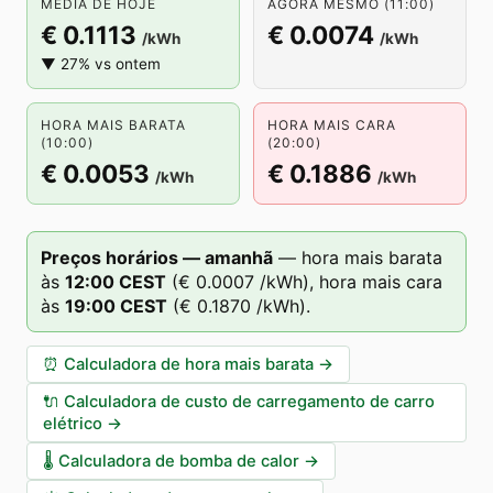
MÉDIA DE HOJE
AGORA MESMO (11:00)
€ 0.1113
€ 0.0074
/kWh
/kWh
▼ 27% vs ontem
HORA MAIS BARATA
HORA MAIS CARA
(10:00)
(20:00)
€ 0.0053
€ 0.1886
/kWh
/kWh
Preços horários — amanhã
—
hora mais barata
às
12
:00
CEST
(
€ 0.0007
/kWh),
hora mais cara
às
19
:00
CEST
(
€ 0.1870
/kWh).
⏰
Calculadora de hora mais barata
→
🔌
Calculadora de custo de carregamento de carro
elétrico
→
🌡️
Calculadora de bomba de calor
→