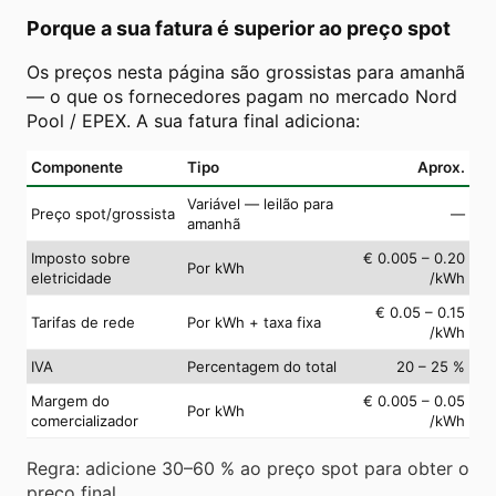
Porque a sua fatura é superior ao preço spot
Os preços nesta página são grossistas para amanhã
— o que os fornecedores pagam no mercado Nord
Pool / EPEX. A sua fatura final adiciona:
Componente
Tipo
Aprox.
Variável — leilão para
Preço spot/grossista
—
amanhã
Imposto sobre
€ 0.005 – 0.20
Por kWh
eletricidade
/kWh
€ 0.05 – 0.15
Tarifas de rede
Por kWh + taxa fixa
/kWh
IVA
Percentagem do total
20 – 25 %
Margem do
€ 0.005 – 0.05
Por kWh
comercializador
/kWh
Regra: adicione 30–60 % ao preço spot para obter o
preço final.