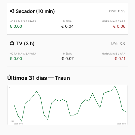
💨
Secador (10 min)
0.33
€ 0.00
€ 0.04
€ 0.06
📺
TV (3 h)
0.6
€ 0.00
€ 0.07
€ 0.11
Últimos 31 dias
—
Traun
€
174
€
80
2026-07-10
2026-08-09