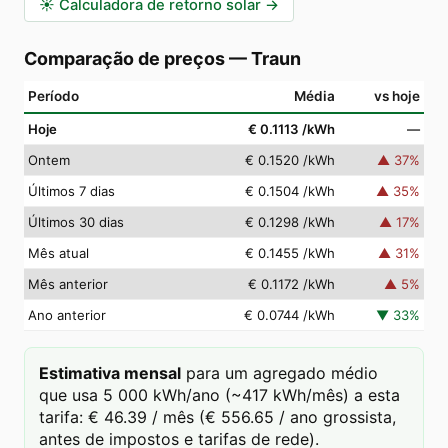
☀️
Calculadora de retorno solar
→
Comparação de preços
—
Traun
Período
Média
vs hoje
Hoje
€ 0.1113
/kWh
—
Ontem
€ 0.1520
/kWh
▲
37
%
Últimos 7 dias
€ 0.1504
/kWh
▲
35
%
Últimos 30 dias
€ 0.1298
/kWh
▲
17
%
Mês atual
€ 0.1455
/kWh
▲
31
%
Mês anterior
€ 0.1172
/kWh
▲
5
%
Ano anterior
€ 0.0744
/kWh
▼
33
%
Estimativa mensal
para um agregado médio
que usa 5 000 kWh/ano (~417 kWh/mês) a esta
tarifa: € 46.39 / mês (€ 556.65 / ano grossista,
antes de impostos e tarifas de rede).