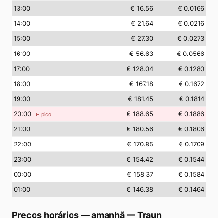
13
:00
€ 16.56
€ 0.0166
14
:00
€ 21.64
€ 0.0216
15
:00
€ 27.30
€ 0.0273
16
:00
€ 56.63
€ 0.0566
17
:00
€ 128.04
€ 0.1280
18
:00
€ 167.18
€ 0.1672
19
:00
€ 181.45
€ 0.1814
20
:00
€ 188.65
€ 0.1886
← pico
21
:00
€ 180.56
€ 0.1806
22
:00
€ 170.85
€ 0.1709
23
:00
€ 154.42
€ 0.1544
00
:00
€ 158.37
€ 0.1584
01
:00
€ 146.38
€ 0.1464
Preços horários — amanhã
—
Traun