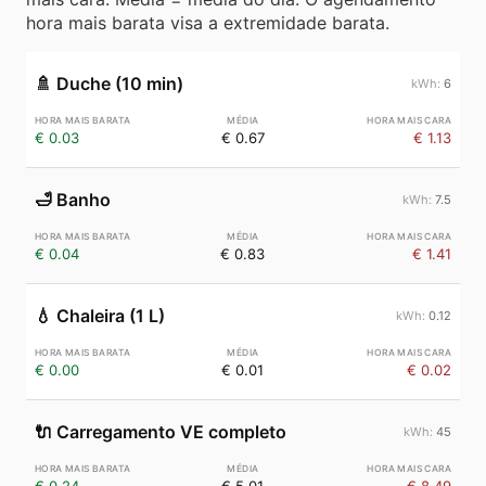
hora mais barata visa a extremidade barata.
🚿
Duche (10 min)
6
€ 0.03
€ 0.67
€ 1.13
🛁
Banho
7.5
€ 0.04
€ 0.83
€ 1.41
💧
Chaleira (1 L)
0.12
€ 0.00
€ 0.01
€ 0.02
🔌
Carregamento VE completo
45