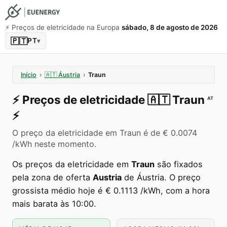
⚡️ Preços de eletricidade na Europa
sábado, 8 de agosto de 2026
🇵🇹
PT
▾
Início
›
🇦🇹
Áustria
›
Traun
⚡️
Preços de eletricidade
🇦🇹
Traun
AT
⚡️
O preço da eletricidade em Traun é de € 0.0074
/kWh neste momento.
Os preços da eletricidade em
Traun
são fixados
pela zona de oferta
Austria
de Áustria. O preço
grossista médio hoje é € 0.1113 /kWh, com a hora
mais barata às 10:00.