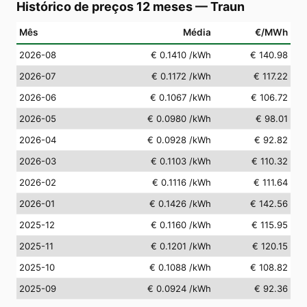
Histórico de preços 12 meses
—
Traun
Mês
Média
€/MWh
2026-08
€ 0.1410
/kWh
€ 140.98
2026-07
€ 0.1172
/kWh
€ 117.22
2026-06
€ 0.1067
/kWh
€ 106.72
2026-05
€ 0.0980
/kWh
€ 98.01
2026-04
€ 0.0928
/kWh
€ 92.82
2026-03
€ 0.1103
/kWh
€ 110.32
2026-02
€ 0.1116
/kWh
€ 111.64
2026-01
€ 0.1426
/kWh
€ 142.56
2025-12
€ 0.1160
/kWh
€ 115.95
2025-11
€ 0.1201
/kWh
€ 120.15
2025-10
€ 0.1088
/kWh
€ 108.82
2025-09
€ 0.0924
/kWh
€ 92.36