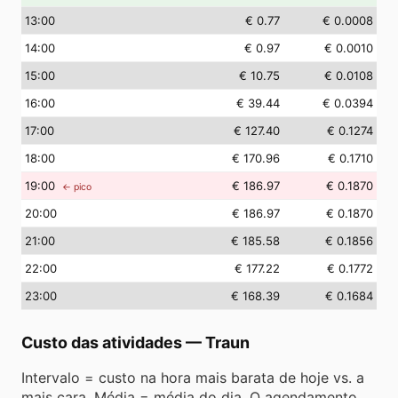
13
:00
€ 0.77
€ 0.0008
14
:00
€ 0.97
€ 0.0010
15
:00
€ 10.75
€ 0.0108
16
:00
€ 39.44
€ 0.0394
17
:00
€ 127.40
€ 0.1274
18
:00
€ 170.96
€ 0.1710
19
:00
€ 186.97
€ 0.1870
← pico
20
:00
€ 186.97
€ 0.1870
21
:00
€ 185.58
€ 0.1856
22
:00
€ 177.22
€ 0.1772
23
:00
€ 168.39
€ 0.1684
Custo das atividades
—
Traun
Intervalo = custo na hora mais barata de hoje vs. a
mais cara. Média = média do dia. O agendamento