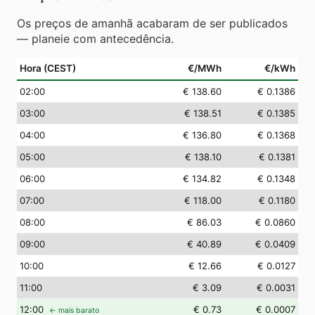
Os preços de amanhã acabaram de ser publicados
— planeie com antecedência.
Hora (CEST)
€/MWh
€/kWh
02
:00
€ 138.60
€ 0.1386
03
:00
€ 138.51
€ 0.1385
04
:00
€ 136.80
€ 0.1368
05
:00
€ 138.10
€ 0.1381
06
:00
€ 134.82
€ 0.1348
07
:00
€ 118.00
€ 0.1180
08
:00
€ 86.03
€ 0.0860
09
:00
€ 40.89
€ 0.0409
10
:00
€ 12.66
€ 0.0127
11
:00
€ 3.09
€ 0.0031
12
:00
€ 0.73
€ 0.0007
← mais barato