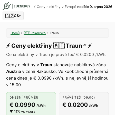
⚡️ Ceny elektřiny v Evropě
neděle 9. srpna 2026
🇨🇿
CS
▾
Domů
›
🇦🇹
Rakousko
›
Traun
⚡️
Ceny elektřiny
🇦🇹
Traun
⚡️
AT
Cena elektřiny v Traun je právě teď € 0.0200 /kWh.
Ceny elektřiny v
Traun
stanovuje nabídková zóna
Austria
v zemi Rakousko. Velkoobchodní průměrná
cena dnes je € 0.0990 /kWh, s nejlevnější hodinou
v 15:00.
DNEŠNÍ PRŮMĚR
PRÁVĚ TEĎ (09:00)
€ 0.0990
€ 0.0200
/kWh
/kWh
▼ 11% vs včera