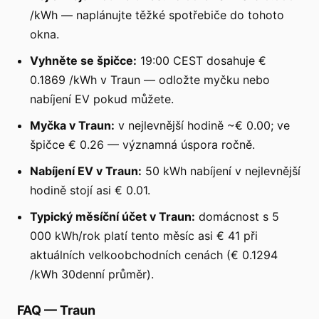
/kWh — naplánujte těžké spotřebiče do tohoto
okna.
Vyhněte se špičce:
19:00 CEST dosahuje €
0.1869 /kWh v Traun — odložte myčku nebo
nabíjení EV pokud můžete.
Myčka v Traun:
v nejlevnější hodině ~€ 0.00; ve
špičce € 0.26 — významná úspora ročně.
Nabíjení EV v Traun:
50 kWh nabíjení v nejlevnější
hodině stojí asi € 0.01.
Typický měsíční účet v Traun:
domácnost s 5
000 kWh/rok platí tento měsíc asi € 41 při
aktuálních velkoobchodních cenách (€ 0.1294
/kWh 30denní průměr).
FAQ
—
Traun