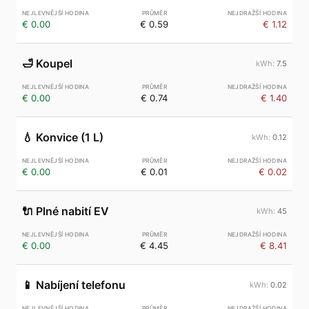
€ 0.00
€ 0.59
€ 1.12
🛁
Koupel
7.5
€ 0.00
€ 0.74
€ 1.40
💧
Konvice (1 L)
0.12
€ 0.00
€ 0.01
€ 0.02
🔌
Plné nabití EV
45
€ 0.00
€ 4.45
€ 8.41
📱
Nabíjení telefonu
0.02