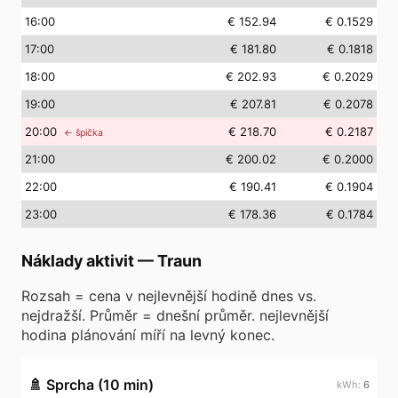
16
:00
€ 152.94
€ 0.1529
17
:00
€ 181.80
€ 0.1818
18
:00
€ 202.93
€ 0.2029
19
:00
€ 207.81
€ 0.2078
20
:00
€ 218.70
€ 0.2187
← špička
21
:00
€ 200.02
€ 0.2000
22
:00
€ 190.41
€ 0.1904
23
:00
€ 178.36
€ 0.1784
Náklady aktivit
—
Traun
Rozsah = cena v nejlevnější hodině dnes vs.
nejdražší. Průměr = dnešní průměr. nejlevnější
hodina plánování míří na levný konec.
🚿
Sprcha (10 min)
6