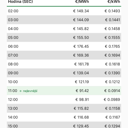
Hodina (SEČ)
€/MWh
€/kWh
02
:00
€ 149.34
€ 0.1493
03
:00
€ 144.09
€ 0.1441
04
:00
€ 145.82
€ 0.1458
05
:00
€ 155.50
€ 0.1555
06
:00
€ 176.45
€ 0.1765
07
:00
€ 169.36
€ 0.1694
08
:00
€ 161.78
€ 0.1618
09
:00
€ 139.04
€ 0.1390
10
:00
€ 121.19
€ 0.1212
11
:00
€ 91.42
€ 0.0914
← nejlevnější
12
:00
€ 98.91
€ 0.0989
13
:00
€ 115.82
€ 0.1158
14
:00
€ 116.68
€ 0.1167
15
:00
€ 129.45
€ 0.1294