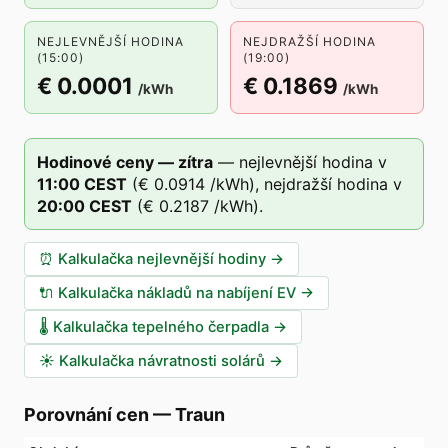
NEJLEVNĚJŠÍ HODINA
NEJDRAŽŠÍ HODINA
(15:00)
(19:00)
€ 0.0001
€ 0.1869
/kWh
/kWh
Hodinové ceny — zítra
—
nejlevnější hodina v
11
:00
CEST
(
€ 0.0914
/kWh),
nejdražší hodina v
20
:00
CEST
(
€ 0.2187
/kWh).
⏰
Kalkulačka nejlevnější hodiny
→
🔌
Kalkulačka nákladů na nabíjení EV
→
🌡️
Kalkulačka tepelného čerpadla
→
☀️
Kalkulačka návratnosti solárů
→
Porovnání cen
—
Traun