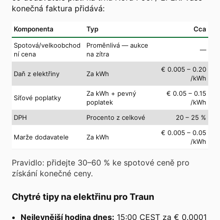
konečná faktura přidává:
Komponenta
Typ
Cca
Spotová/velkoobchod
Proměnlivá — aukce
—
ní cena
na zítra
€ 0.005 – 0.20
Daň z elektřiny
Za kWh
/kWh
Za kWh + pevný
€ 0.05 – 0.15
Síťové poplatky
poplatek
/kWh
DPH
Procento z celkové
20 – 25 %
€ 0.005 – 0.05
Marže dodavatele
Za kWh
/kWh
Pravidlo: přidejte 30–60 % ke spotové ceně pro
získání konečné ceny.
Chytré tipy na elektřinu pro Traun
Nejlevnější hodina dnes:
15:00 CEST za € 0.0001