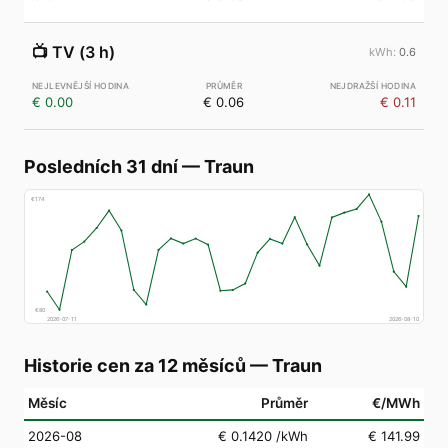
📺
TV (3 h)
0.6
€ 0.00
€ 0.06
€ 0.11
Posledních 31 dní
—
Traun
€
174
€
80
2026-07-11
2026-08-10
Historie cen za 12 měsíců
—
Traun
Měsíc
Průměr
€/MWh
2026-08
€ 0.1420
/kWh
€ 141.99