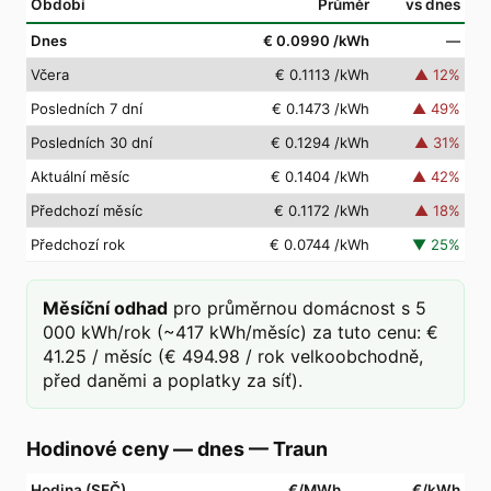
Období
Průměr
vs dnes
Dnes
€ 0.0990
/kWh
—
Včera
€ 0.1113
/kWh
▲
12
%
Posledních 7 dní
€ 0.1473
/kWh
▲
49
%
Posledních 30 dní
€ 0.1294
/kWh
▲
31
%
Aktuální měsíc
€ 0.1404
/kWh
▲
42
%
Předchozí měsíc
€ 0.1172
/kWh
▲
18
%
Předchozí rok
€ 0.0744
/kWh
▼
25
%
Měsíční odhad
pro průměrnou domácnost s 5
000 kWh/rok (~417 kWh/měsíc) za tuto cenu: €
41.25 / měsíc (€ 494.98 / rok velkoobchodně,
před daněmi a poplatky za síť).
Hodinové ceny — dnes
—
Traun
Hodina (SEČ)
€/MWh
€/kWh