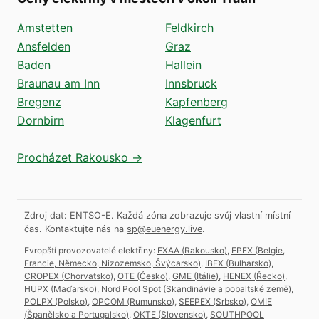
Amstetten
Feldkirch
Ansfelden
Graz
Baden
Hallein
Braunau am Inn
Innsbruck
Bregenz
Kapfenberg
Dornbirn
Klagenfurt
Procházet Rakousko →
Zdroj dat: ENTSO-E. Každá zóna zobrazuje svůj vlastní místní
čas.
Kontaktujte nás na
sp@euenergy.live
.
Evropští provozovatelé elektřiny:
EXAA
(
Rakousko
)
,
EPEX
(
Belgie,
Francie, Německo, Nizozemsko, Švýcarsko
)
,
IBEX
(
Bulharsko
)
,
CROPEX
(
Chorvatsko
)
,
OTE
(
Česko
)
,
GME
(
Itálie
)
,
HENEX
(
Řecko
)
,
HUPX
(
Maďarsko
)
,
Nord Pool Spot
(
Skandinávie a pobaltské země
)
,
POLPX
(
Polsko
)
,
OPCOM
(
Rumunsko
)
,
SEEPEX
(
Srbsko
)
,
OMIE
(
Španělsko a Portugalsko
)
,
OKTE
(
Slovensko
)
,
SOUTHPOOL