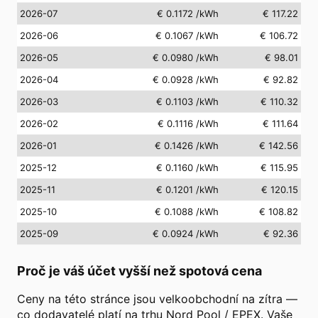
2026-07
€ 0.1172
/kWh
€ 117.22
2026-06
€ 0.1067
/kWh
€ 106.72
2026-05
€ 0.0980
/kWh
€ 98.01
2026-04
€ 0.0928
/kWh
€ 92.82
2026-03
€ 0.1103
/kWh
€ 110.32
2026-02
€ 0.1116
/kWh
€ 111.64
2026-01
€ 0.1426
/kWh
€ 142.56
2025-12
€ 0.1160
/kWh
€ 115.95
2025-11
€ 0.1201
/kWh
€ 120.15
2025-10
€ 0.1088
/kWh
€ 108.82
2025-09
€ 0.0924
/kWh
€ 92.36
Proč je váš účet vyšší než spotová cena
Ceny na této stránce jsou velkoobchodní na zítra —
co dodavatelé platí na trhu Nord Pool / EPEX. Vaše