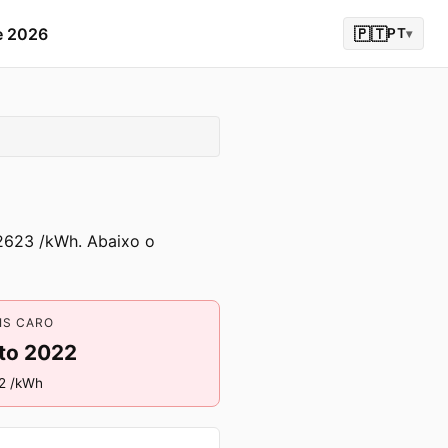
e 2026
🇵🇹
PT
▾
.2623 /kWh. Abaixo o
IS CARO
to 2022
2 /kWh