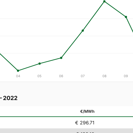
04
05
06
07
08
09
— 2022
€/MWh
€ 296.71