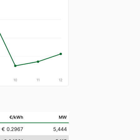
10
11
12
€/kWh
MW
€ 0.2967
5,444