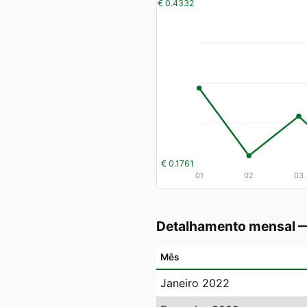
€ 0.4332
€ 0.1761
01
02
03
Detalhamento mensal 
Mês
Janeiro 2022