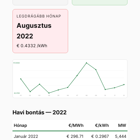
LEGDRÁGÁBB HÓNAP
Augusztus
2022
€ 0.4332 /kWh
€ 0.4332
€ 0.1761
01
02
03
04
05
06
07
08
09
10
11
12
Havi bontás — 2022
Hónap
€/MWh
€/kWh
MW
Január 2022
€ 296.71
€ 0.2967
5,444