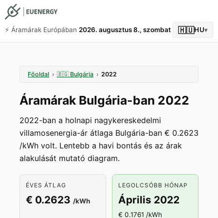
🇭🇺
⚡️ Áramárak Európában
2026. augusztus 8., szombat
HU
▾
Főoldal
›
🇧🇬
Bulgária
›
2022
Áramárak Bulgária-ban 2022
2022-ban a holnapi nagykereskedelmi
villamosenergia-ár átlaga Bulgária-ban € 0.2623
/kWh volt. Lentebb a havi bontás és az árak
alakulását mutató diagram.
ÉVES ÁTLAG
LEGOLCSÓBB HÓNAP
€ 0.2623
Április 2022
/kWh
€ 0.1761 /kWh