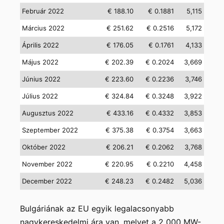
Február 2022
€ 188.10
€ 0.1881
5,115
Március 2022
€ 251.62
€ 0.2516
5,172
Április 2022
€ 176.05
€ 0.1761
4,133
Május 2022
€ 202.39
€ 0.2024
3,669
Június 2022
€ 223.60
€ 0.2236
3,746
Július 2022
€ 324.84
€ 0.3248
3,922
Augusztus 2022
€ 433.16
€ 0.4332
3,853
Szeptember 2022
€ 375.38
€ 0.3754
3,663
Október 2022
€ 206.21
€ 0.2062
3,768
November 2022
€ 220.95
€ 0.2210
4,458
December 2022
€ 248.23
€ 0.2482
5,036
Bulgáriának az EU egyik legalacsonyabb
nagykereskedelmi ára van, melyet a 2 000 MW-