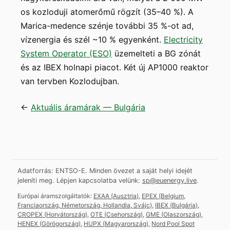
os kozloduji atomerőmű rögzít (35–40 %). A
Marica-medence szénje további 35 %-ot ad,
vízenergia és szél ~10 % egyenként.
Electricity
System Operator (ESO)
üzemelteti a BG zónát
és az IBEX holnapi piacot. Két új AP1000 reaktor
van tervben Kozlodujban.
←
Aktuális áramárak — Bulgária
Adatforrás: ENTSO-E. Minden övezet a saját helyi idejét
jeleníti meg.
Lépjen kapcsolatba velünk:
sp@euenergy.live
.
Európai áramszolgáltatók:
EXAA
(
Ausztria
)
,
EPEX
(
Belgium,
Franciaország, Németország, Hollandia, Svájc
)
,
IBEX
(
Bulgária
)
,
CROPEX
(
Horvátország
)
,
OTE
(
Csehország
)
,
GME
(
Olaszország
)
,
HENEX
(
Görögország
)
,
HUPX
(
Magyarország
)
,
Nord Pool Spot