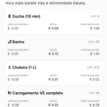
hora mais barata visa a extremidade barata.
🚿
Duche (10 min)
6
€ -0.01
€ 0.58
€ 1.08
🛁
Banho
7.5
€ -0.01
€ 0.72
€ 1.35
💧
Chaleira (1 L)
0.12
€ -0.00
€ 0.01
€ 0.02
🔌
Carregamento VE completo
45
€ -0.08
€ 4.32
€ 8.08