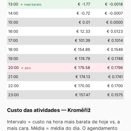
13
:00
€ -1.77
€ -0.0018
← mais barato
14
:00
€ -0.72
€ -0.0007
15
:00
€ 0.01
€ 0.0000
16
:00
€ 12.33
€ 0.0123
17
:00
€ 101.39
€ 0.1014
18
:00
€ 154.89
€ 0.1549
19
:00
€ 174.79
€ 0.1748
20
:00
€ 179.58
€ 0.1796
← pico
21
:00
€ 174.13
€ 0.1741
22
:00
€ 170.00
€ 0.1700
23
:00
€ 157.47
€ 0.1575
Custo das atividades
—
Kroměříž
Intervalo = custo na hora mais barata de hoje vs. a
mais cara. Média = média do dia. O agendamento