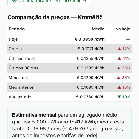
☀️
Calculadora de retorno solar
→
Comparação de preços
—
Kroměříž
Período
Média
vs hoje
Hoje
€ 0.0959
/kWh
—
Ontem
€ 0.1071
/kWh
▲
12
%
Últimos 7 dias
€ 0.1355
/kWh
▲
41
%
Últimos 30 dias
€ 0.1205
/kWh
▲
26
%
Mês atual
€ 0.1299
/kWh
▲
35
%
Mês anterior
€ 0.1099
/kWh
▲
15
%
Ano anterior
€ 0.0780
/kWh
▼
19
%
Estimativa mensal
para um agregado médio
que usa 5 000 kWh/ano (~417 kWh/mês) a esta
tarifa: € 39.98 / mês (€ 479.70 / ano grossista,
antes de impostos e tarifas de rede).