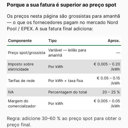
Porque a sua fatura é superior ao preço spot
Os preços nesta página são grossistas para amanhã
— o que os fornecedores pagam no mercado Nord
Pool / EPEX. A sua fatura final adiciona:
Componente
Tipo
Aprox.
Variável — leilão para
Preço spot/grossista
—
amanhã
Imposto sobre
€ 0.005 – 0.20
Por kWh
eletricidade
/kWh
€ 0.05 – 0.15
Tarifas de rede
Por kWh + taxa fixa
/kWh
IVA
Percentagem do total
20 – 25 %
Margem do
€ 0.005 – 0.05
Por kWh
comercializador
/kWh
Regra: adicione 30–60 % ao preço spot para obter o
preço final.