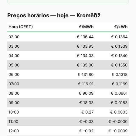
Preços horários — hoje
—
Kroměříž
Hora (CEST)
€/MWh
€/kWh
02
:00
€ 136.44
€ 0.1364
03
:00
€ 133.95
€ 0.1339
04
:00
€ 134.03
€ 0.1340
05
:00
€ 135.00
€ 0.1350
06
:00
€ 131.80
€ 0.1318
07
:00
€ 116.91
€ 0.1169
08
:00
€ 90.09
€ 0.0901
09
:00
€ 18.33
€ 0.0183
10
:00
€ 0.27
€ 0.0003
11
:00
€ -0.03
€ -0.0000
12
:00
€ -0.92
€ -0.0009