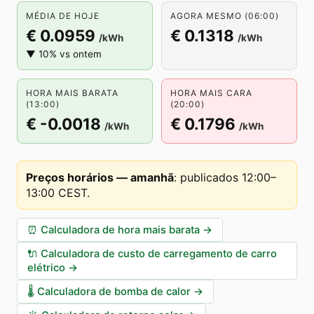
MÉDIA DE HOJE
AGORA MESMO (06:00)
€ 0.0959
€ 0.1318
/kWh
/kWh
▼ 10% vs ontem
HORA MAIS BARATA
HORA MAIS CARA
(13:00)
(20:00)
€ -0.0018
€ 0.1796
/kWh
/kWh
Preços horários — amanhã
:
publicados 12:00–
13:00 CEST
.
⏰
Calculadora de hora mais barata
→
🔌
Calculadora de custo de carregamento de carro
elétrico
→
🌡️
Calculadora de bomba de calor
→