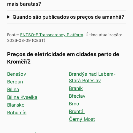
mais baratas?
Quando são publicados os preços de amanhã?
Fonte
:
ENTSO-E Transparency Platform
.
Última atualização
:
2026-08-09
(
CEST
).
Preços de eletricidade em cidades perto de
Kroměříž
Benešov
Brandýs nad Labem-
Stará Boleslav
Beroun
Braník
Bílina
Břeclav
Bílina Kyselka
Brno
Blansko
Bruntál
Bohumín
Černý Most