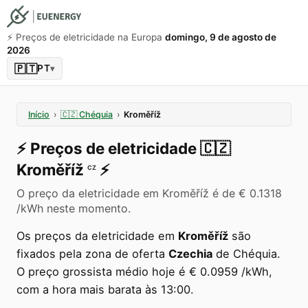
⚡️ Preços de eletricidade na Europa
domingo, 9 de agosto de
2026
🇵🇹
PT
▾
Início
›
🇨🇿
Chéquia
›
Kroměříž
⚡️
Preços de eletricidade
🇨🇿
Kroměříž
⚡️
CZ
O preço da eletricidade em Kroměříž é de € 0.1318
/kWh neste momento.
Os preços da eletricidade em
Kroměříž
são
fixados pela zona de oferta
Czechia
de Chéquia.
O preço grossista médio hoje é € 0.0959 /kWh,
com a hora mais barata às 13:00.