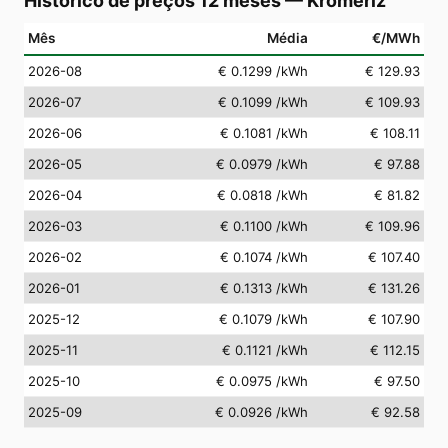
Histórico de preços 12 meses
—
Kroměříž
Mês
Média
€/MWh
2026-08
€ 0.1299
/kWh
€ 129.93
2026-07
€ 0.1099
/kWh
€ 109.93
2026-06
€ 0.1081
/kWh
€ 108.11
2026-05
€ 0.0979
/kWh
€ 97.88
2026-04
€ 0.0818
/kWh
€ 81.82
2026-03
€ 0.1100
/kWh
€ 109.96
2026-02
€ 0.1074
/kWh
€ 107.40
2026-01
€ 0.1313
/kWh
€ 131.26
2025-12
€ 0.1079
/kWh
€ 107.90
2025-11
€ 0.1121
/kWh
€ 112.15
2025-10
€ 0.0975
/kWh
€ 97.50
2025-09
€ 0.0926
/kWh
€ 92.58