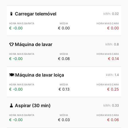
📱
Carregar telemóvel
0.02
€ -0.00
€ 0.00
€ 0.00
👕
Máquina de lavar
0.8
€ -0.00
€ 0.08
€ 0.14
🍽️
Máquina de lavar loiça
1.4
€ -0.00
€ 0.13
€ 0.25
🧹
Aspirar (30 min)
0.33
€ -0.00
€ 0.03
€ 0.06