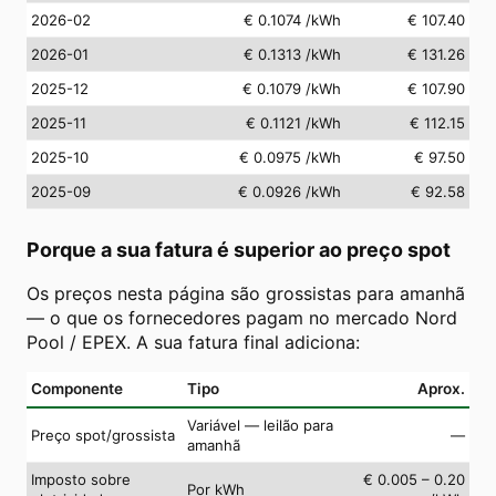
2026-02
€ 0.1074
/kWh
€ 107.40
2026-01
€ 0.1313
/kWh
€ 131.26
2025-12
€ 0.1079
/kWh
€ 107.90
2025-11
€ 0.1121
/kWh
€ 112.15
2025-10
€ 0.0975
/kWh
€ 97.50
2025-09
€ 0.0926
/kWh
€ 92.58
Porque a sua fatura é superior ao preço spot
Os preços nesta página são grossistas para amanhã
— o que os fornecedores pagam no mercado Nord
Pool / EPEX. A sua fatura final adiciona:
Componente
Tipo
Aprox.
Variável — leilão para
Preço spot/grossista
—
amanhã
Imposto sobre
€ 0.005 – 0.20
Por kWh