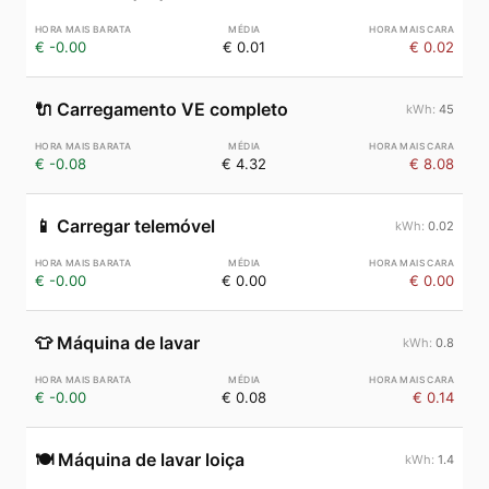
€ -0.00
€ 0.01
€ 0.02
🔌
Carregamento VE completo
45
€ -0.08
€ 4.32
€ 8.08
📱
Carregar telemóvel
0.02
€ -0.00
€ 0.00
€ 0.00
👕
Máquina de lavar
0.8
€ -0.00
€ 0.08
€ 0.14
🍽️
Máquina de lavar loiça
1.4