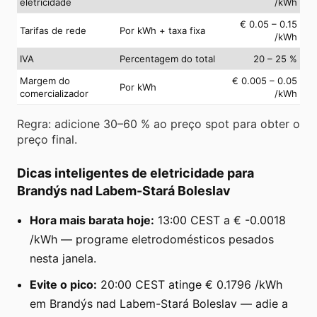
eletricidade
/kWh
€ 0.05 – 0.15
Tarifas de rede
Por kWh + taxa fixa
/kWh
IVA
Percentagem do total
20 – 25 %
Margem do
€ 0.005 – 0.05
Por kWh
comercializador
/kWh
Regra: adicione 30–60 % ao preço spot para obter o
preço final.
Dicas inteligentes de eletricidade para
Brandýs nad Labem-Stará Boleslav
Hora mais barata hoje:
13:00 CEST a € -0.0018
/kWh — programe eletrodomésticos pesados
nesta janela.
Evite o pico:
20:00 CEST atinge € 0.1796 /kWh
em Brandýs nad Labem-Stará Boleslav — adie a