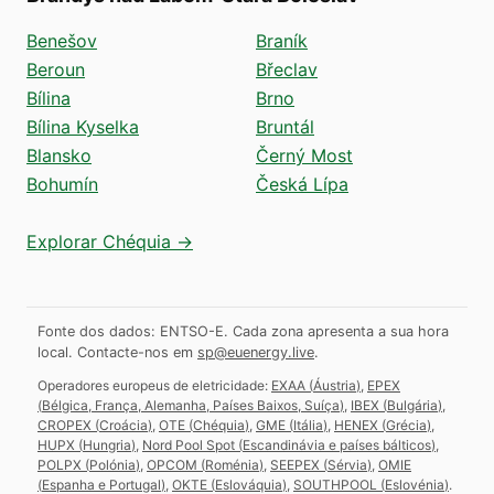
Benešov
Braník
Beroun
Břeclav
Bílina
Brno
Bílina Kyselka
Bruntál
Blansko
Černý Most
Bohumín
Česká Lípa
Explorar Chéquia →
Fonte dos dados: ENTSO-E. Cada zona apresenta a sua hora
local.
Contacte-nos em
sp@euenergy.live
.
Operadores europeus de eletricidade:
EXAA
(
Áustria
)
,
EPEX
(
Bélgica, França, Alemanha, Países Baixos, Suíça
)
,
IBEX
(
Bulgária
)
,
CROPEX
(
Croácia
)
,
OTE
(
Chéquia
)
,
GME
(
Itália
)
,
HENEX
(
Grécia
)
,
HUPX
(
Hungria
)
,
Nord Pool Spot
(
Escandinávia e países bálticos
)
,
POLPX
(
Polónia
)
,
OPCOM
(
Roménia
)
,
SEEPEX
(
Sérvia
)
,
OMIE
(
Espanha e Portugal
)
,
OKTE
(
Eslováquia
)
,
SOUTHPOOL
(
Eslovénia
)
.