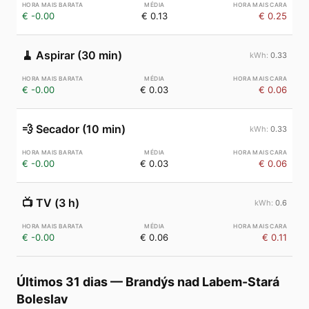
€ -0.00
€ 0.13
€ 0.25
🧹
Aspirar (30 min)
0.33
€ -0.00
€ 0.03
€ 0.06
💨
Secador (10 min)
0.33
€ -0.00
€ 0.03
€ 0.06
📺
TV (3 h)
0.6
€ -0.00
€ 0.06
€ 0.11
Últimos 31 dias
—
Brandýs nad Labem-Stará
Boleslav