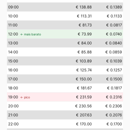
09
:00
€ 138.88
€ 0.1389
10
:00
€ 113.31
€ 0.1133
11
:00
€ 81.73
€ 0.0817
12
:00
€ 73.99
€ 0.0740
← mais barato
13
:00
€ 84.00
€ 0.0840
14
:00
€ 85.88
€ 0.0859
15
:00
€ 103.89
€ 0.1039
16
:00
€ 125.74
€ 0.1257
17
:00
€ 150.00
€ 0.1500
18
:00
€ 181.67
€ 0.1817
19
:00
€ 231.59
€ 0.2316
← pico
20
:00
€ 230.56
€ 0.2306
21
:00
€ 207.63
€ 0.2076
22
:00
€ 170.00
€ 0.1700