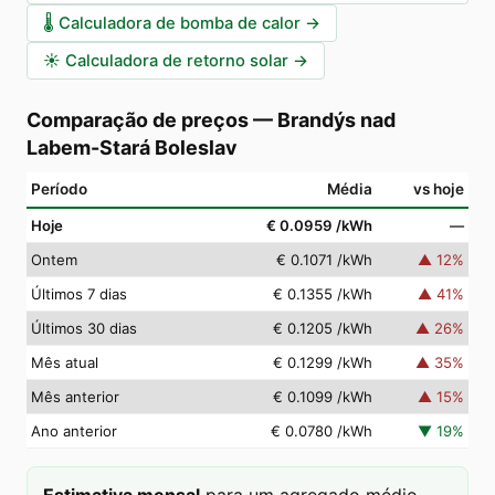
🌡️
Calculadora de bomba de calor
→
☀️
Calculadora de retorno solar
→
Comparação de preços
—
Brandýs nad
Labem-Stará Boleslav
Período
Média
vs hoje
Hoje
€ 0.0959
/kWh
—
Ontem
€ 0.1071
/kWh
▲
12
%
Últimos 7 dias
€ 0.1355
/kWh
▲
41
%
Últimos 30 dias
€ 0.1205
/kWh
▲
26
%
Mês atual
€ 0.1299
/kWh
▲
35
%
Mês anterior
€ 0.1099
/kWh
▲
15
%
Ano anterior
€ 0.0780
/kWh
▼
19
%