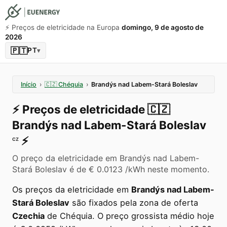
⚡️ Preços de eletricidade na Europa
domingo, 9 de agosto de
2026
🇵🇹
PT
▾
Início
›
🇨🇿
Chéquia
›
Brandýs nad Labem-Stará Boleslav
⚡️
Preços de eletricidade
🇨🇿
Brandýs nad Labem-Stará Boleslav
⚡️
CZ
O preço da eletricidade em Brandýs nad Labem-
Stará Boleslav é de € 0.0123 /kWh neste momento.
Os preços da eletricidade em
Brandýs nad Labem-
Stará Boleslav
são fixados pela zona de oferta
Czechia
de Chéquia. O preço grossista médio hoje