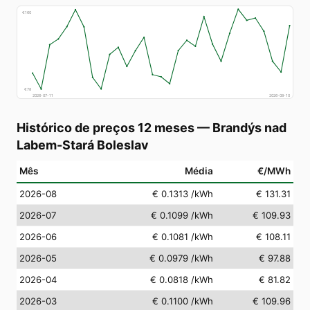
€
160
€
78
2026-07-11
2026-08-10
Histórico de preços 12 meses
—
Brandýs nad
Labem-Stará Boleslav
Mês
Média
€/MWh
2026-08
€ 0.1313
/kWh
€ 131.31
2026-07
€ 0.1099
/kWh
€ 109.93
2026-06
€ 0.1081
/kWh
€ 108.11
2026-05
€ 0.0979
/kWh
€ 97.88
2026-04
€ 0.0818
/kWh
€ 81.82
2026-03
€ 0.1100
/kWh
€ 109.96