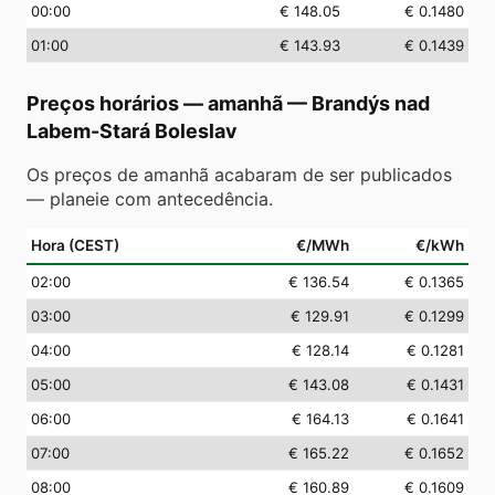
00
:00
€ 148.05
€ 0.1480
01
:00
€ 143.93
€ 0.1439
Preços horários — amanhã
—
Brandýs nad
Labem-Stará Boleslav
Os preços de amanhã acabaram de ser publicados
— planeie com antecedência.
Hora (CEST)
€/MWh
€/kWh
02
:00
€ 136.54
€ 0.1365
03
:00
€ 129.91
€ 0.1299
04
:00
€ 128.14
€ 0.1281
05
:00
€ 143.08
€ 0.1431
06
:00
€ 164.13
€ 0.1641
07
:00
€ 165.22
€ 0.1652
08
:00
€ 160.89
€ 0.1609