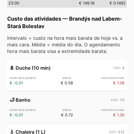
23
:00
€ 149.16
€ 0.1492
Custo das atividades
—
Brandýs nad Labem-
Stará Boleslav
Intervalo = custo na hora mais barata de hoje vs. a
mais cara. Média = média do dia. O agendamento
hora mais barata visa a extremidade barata.
🚿
Duche (10 min)
6
€ -0.01
€ 0.58
€ 1.08
🛁
Banho
7.5
€ -0.01
€ 0.72
€ 1.35
💧
Chaleira (1 L)
0.12