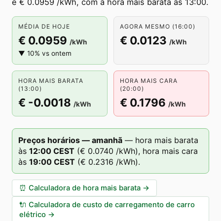
é € 0.0959 /kWh, com a hora mais barata às 13:00.
MÉDIA DE HOJE
AGORA MESMO (16:00)
€ 0.0959
€ 0.0123
/kWh
/kWh
▼ 10% vs ontem
HORA MAIS BARATA
HORA MAIS CARA
(13:00)
(20:00)
€ -0.0018
€ 0.1796
/kWh
/kWh
Preços horários — amanhã
—
hora mais barata
às
12
:00
CEST
(
€ 0.0740
/kWh),
hora mais cara
às
19
:00
CEST
(
€ 0.2316
/kWh).
⏰
Calculadora de hora mais barata
→
🔌
Calculadora de custo de carregamento de carro
elétrico
→