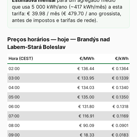
Estimativa mensal
para um agregado médio
que usa 5 000 kWh/ano (~417 kWh/mês) a esta
tarifa: € 39.98 / mês (€ 479.70 / ano grossista,
antes de impostos e tarifas de rede).
Preços horários — hoje
—
Brandýs nad
Labem-Stará Boleslav
Hora (CEST)
€/MWh
€/kWh
02
:00
€ 136.44
€ 0.1364
03
:00
€ 133.95
€ 0.1339
04
:00
€ 134.03
€ 0.1340
05
:00
€ 135.00
€ 0.1350
06
:00
€ 131.80
€ 0.1318
07
:00
€ 116.91
€ 0.1169
08
:00
€ 90.09
€ 0.0901
09
:00
€ 18.33
€ 0.0183