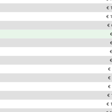
€ 
€ 
€ 
€
€
€
€
€
€ 
€ 