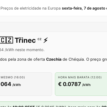
️ Preços de eletricidade na Europa
sexta-feira, 7 de agosto
🇨🇿
Třinec
⚡️
CZ
1064 /kWh neste momento.
ados pela zona de oferta
Czechia
de Chéquia. O preço gr
 MESMO (16:00)
HORA MAIS BARATA (12:00)
1064
€ 0.0787
/kWh
/kWh