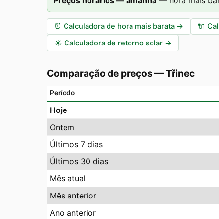
Preços horários — amanhã
—
hora mais ba
⏰
Calculadora de hora mais barata
→
🔌
Cal
☀️
Calculadora de retorno solar
→
Comparação de preços
—
Třinec
Período
Hoje
Ontem
Últimos 7 dias
Últimos 30 dias
Mês atual
Mês anterior
Ano anterior