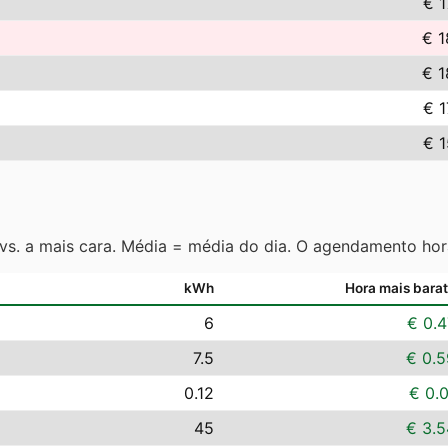
€ 1
€ 1
€ 1
€ 1
€ 1
 vs. a mais cara. Média = média do dia. O agendamento hor
kWh
Hora mais bara
6
€ 0.4
7.5
€ 0.5
0.12
€ 0.
45
€ 3.5