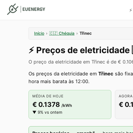
⚡
Início
›
🇨🇿
Chéquia
›
Třinec
⚡️
Preços de eletricidade
O preço da eletricidade em Třinec é de € 0.
Os preços da eletricidade em
Třinec
são fix
hora mais barata às 12:00.
MÉDIA DE HOJE
AGORA
€ 0.1378
€ 0.
/kWh
▼ 9% vs ontem