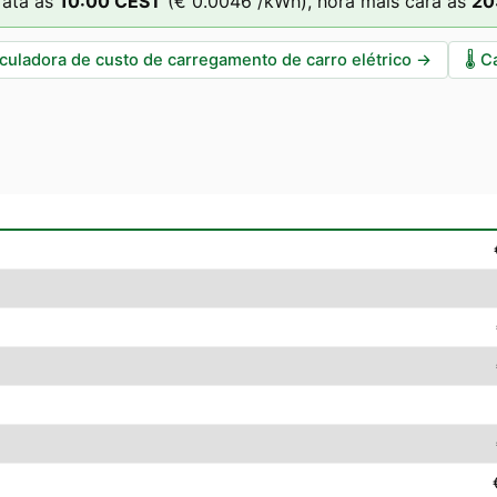
rata às
10
:00
CEST
(
€ 0.0046
/kWh),
hora mais cara às
20
culadora de custo de carregamento de carro elétrico
→
🌡️
C