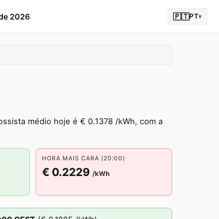
 de 2026
🇵🇹
PT
▾
ossista médio hoje é € 0.1378 /kWh, com a
HORA MAIS CARA (20:00)
€ 0.2229
/kWh