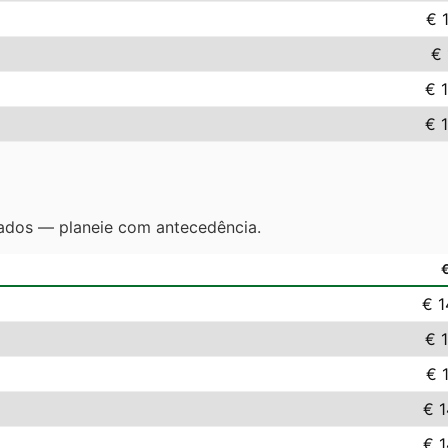
€ 
€ 
€ 
€ 
ados — planeie com antecedência.
€ 1
€ 
€ 
€ 1
€ 1