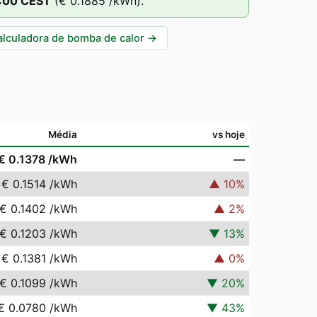
:00
CEST
(
€ 0.1885
/kWh).
alculadora de bomba de calor
→
Média
vs hoje
€ 0.1378
/kWh
—
€ 0.1514
/kWh
▲
10
%
€ 0.1402
/kWh
▲
2
%
€ 0.1203
/kWh
▼
13
%
€ 0.1381
/kWh
▲
0
%
€ 0.1099
/kWh
▼
20
%
€ 0.0780
/kWh
▼
43
%