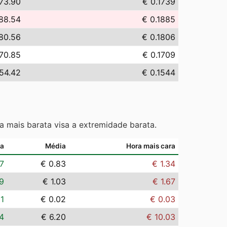
73.90
€ 0.1739
88.54
€ 0.1885
80.56
€ 0.1806
70.85
€ 0.1709
54.42
€ 0.1544
a mais barata visa a extremidade barata.
ta
Média
Hora mais cara
7
€ 0.83
€ 1.34
9
€ 1.03
€ 1.67
01
€ 0.02
€ 0.03
4
€ 6.20
€ 10.03