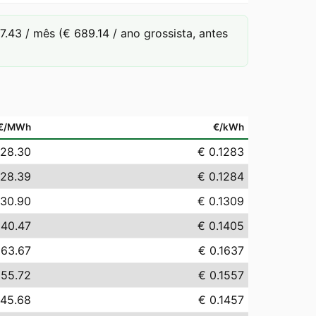
43 / mês (€ 689.14 / ano grossista, antes
€/MWh
€/kWh
128.30
€ 0.1283
128.39
€ 0.1284
130.90
€ 0.1309
140.47
€ 0.1405
163.67
€ 0.1637
155.72
€ 0.1557
145.68
€ 0.1457