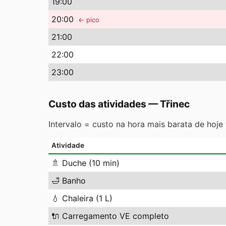
19
:00
20
:00
← pico
21
:00
22
:00
23
:00
Custo das atividades
—
Třinec
Intervalo = custo na hora mais barata de hoje
Atividade
🚿
Duche (10 min)
🛁
Banho
💧
Chaleira (1 L)
🔌
Carregamento VE completo