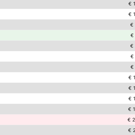
€ 
€ 
€
€
€
€
€
€ 
€ 
€ 
€ 
€ 
€ 