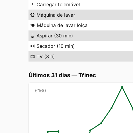
📱
Carregar telemóvel
👕
Máquina de lavar
🍽️
Máquina de lavar loiça
🧹
Aspirar (30 min)
💨
Secador (10 min)
📺
TV (3 h)
Últimos 31 dias
—
Třinec
€
160