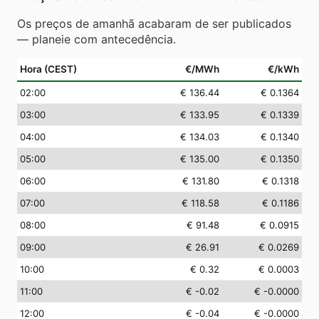
Os preços de amanhã acabaram de ser publicados
— planeie com antecedência.
Hora (CEST)
€/MWh
€/kWh
02
:00
€ 136.44
€ 0.1364
03
:00
€ 133.95
€ 0.1339
04
:00
€ 134.03
€ 0.1340
05
:00
€ 135.00
€ 0.1350
06
:00
€ 131.80
€ 0.1318
07
:00
€ 118.58
€ 0.1186
08
:00
€ 91.48
€ 0.0915
09
:00
€ 26.91
€ 0.0269
10
:00
€ 0.32
€ 0.0003
11
:00
€ -0.02
€ -0.0000
12
:00
€ -0.04
€ -0.0000