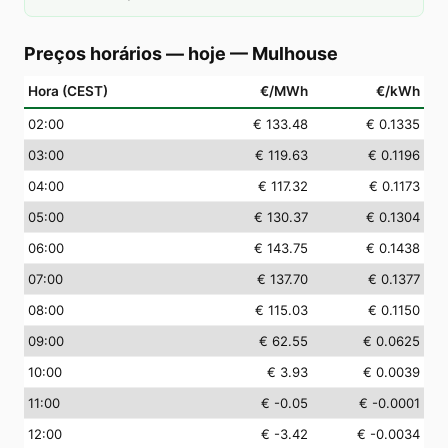
Preços horários — hoje
—
Mulhouse
Hora (CEST)
€/MWh
€/kWh
02
:00
€ 133.48
€ 0.1335
03
:00
€ 119.63
€ 0.1196
04
:00
€ 117.32
€ 0.1173
05
:00
€ 130.37
€ 0.1304
06
:00
€ 143.75
€ 0.1438
07
:00
€ 137.70
€ 0.1377
08
:00
€ 115.03
€ 0.1150
09
:00
€ 62.55
€ 0.0625
10
:00
€ 3.93
€ 0.0039
11
:00
€ -0.05
€ -0.0001
12
:00
€ -3.42
€ -0.0034