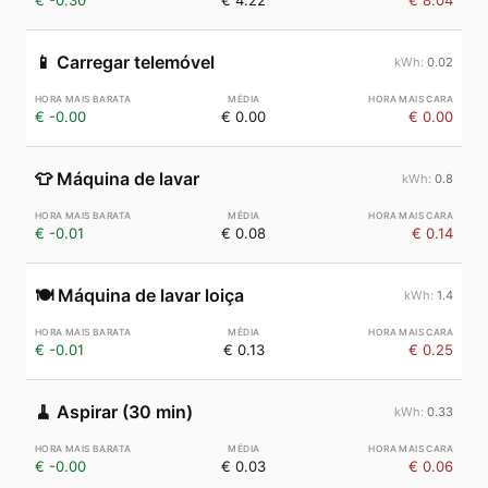
€ -0.30
€ 4.22
€ 8.04
📱
Carregar telemóvel
0.02
€ -0.00
€ 0.00
€ 0.00
👕
Máquina de lavar
0.8
€ -0.01
€ 0.08
€ 0.14
🍽️
Máquina de lavar loiça
1.4
€ -0.01
€ 0.13
€ 0.25
🧹
Aspirar (30 min)
0.33
€ -0.00
€ 0.03
€ 0.06