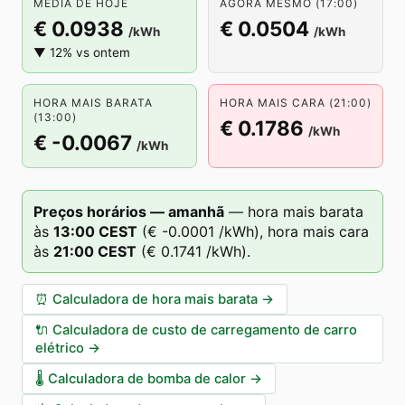
MÉDIA DE HOJE
AGORA MESMO (17:00)
€ 0.0938
€ 0.0504
/kWh
/kWh
▼ 12% vs ontem
HORA MAIS BARATA
HORA MAIS CARA (21:00)
(13:00)
€ 0.1786
/kWh
€ -0.0067
/kWh
Preços horários — amanhã
—
hora mais barata
às
13
:00
CEST
(
€ -0.0001
/kWh),
hora mais cara
às
21
:00
CEST
(
€ 0.1741
/kWh).
⏰
Calculadora de hora mais barata
→
🔌
Calculadora de custo de carregamento de carro
elétrico
→
🌡️
Calculadora de bomba de calor
→