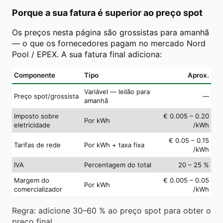
Porque a sua fatura é superior ao preço spot
Os preços nesta página são grossistas para amanhã
— o que os fornecedores pagam no mercado Nord
Pool / EPEX. A sua fatura final adiciona:
Componente
Tipo
Aprox.
Variável — leilão para
Preço spot/grossista
—
amanhã
Imposto sobre
€ 0.005 – 0.20
Por kWh
eletricidade
/kWh
€ 0.05 – 0.15
Tarifas de rede
Por kWh + taxa fixa
/kWh
IVA
Percentagem do total
20 – 25 %
Margem do
€ 0.005 – 0.05
Por kWh
comercializador
/kWh
Regra: adicione 30–60 % ao preço spot para obter o
preço final.