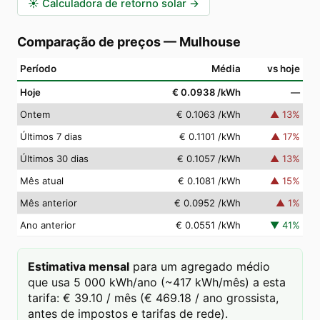
☀️
Calculadora de retorno solar
→
Comparação de preços
—
Mulhouse
Período
Média
vs hoje
Hoje
€ 0.0938
/kWh
—
Ontem
€ 0.1063
/kWh
▲
13
%
Últimos 7 dias
€ 0.1101
/kWh
▲
17
%
Últimos 30 dias
€ 0.1057
/kWh
▲
13
%
Mês atual
€ 0.1081
/kWh
▲
15
%
Mês anterior
€ 0.0952
/kWh
▲
1
%
Ano anterior
€ 0.0551
/kWh
▼
41
%
Estimativa mensal
para um agregado médio
que usa 5 000 kWh/ano (~417 kWh/mês) a esta
tarifa: € 39.10 / mês (€ 469.18 / ano grossista,
antes de impostos e tarifas de rede).