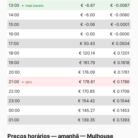
13
:00
€ -6.67
€ -0.0067
← mais barato
14
:00
€ -6.00
€ -0.0060
15
:00
€ -0.06
€ -0.0001
16
:00
€ -0.00
€ -0.0000
17
:00
€ 50.43
€ 0.0504
18
:00
€ 120.14
€ 0.1201
19
:00
€ 161.79
€ 0.1618
20
:00
€ 176.09
€ 0.1761
21
:00
€ 178.61
€ 0.1786
← pico
22
:00
€ 170.85
€ 0.1709
23
:00
€ 154.42
€ 0.1544
00
:00
€ 145.27
€ 0.1453
01
:00
€ 139.35
€ 0.1393
Preços horários — amanhã
—
Mulhouse