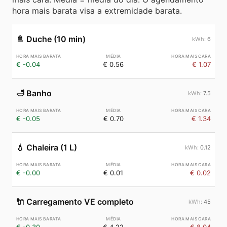
hora mais barata visa a extremidade barata.
🚿
Duche (10 min)
6
€ -0.04
€ 0.56
€ 1.07
🛁
Banho
7.5
€ -0.05
€ 0.70
€ 1.34
💧
Chaleira (1 L)
0.12
€ -0.00
€ 0.01
€ 0.02
🔌
Carregamento VE completo
45