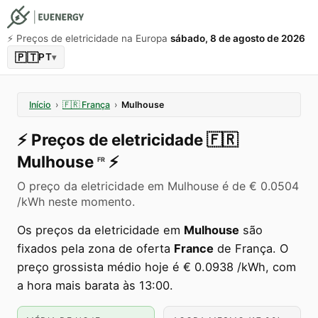
⚡️ Preços de eletricidade na Europa
sábado, 8 de agosto de 2026
🇵🇹
PT
▾
Início
›
🇫🇷
França
›
Mulhouse
⚡️
Preços de eletricidade
🇫🇷
Mulhouse
⚡️
FR
O preço da eletricidade em Mulhouse é de € 0.0504
/kWh neste momento.
Os preços da eletricidade em
Mulhouse
são
fixados pela zona de oferta
France
de França. O
preço grossista médio hoje é € 0.0938 /kWh, com
a hora mais barata às 13:00.