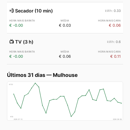
💨
Secador (10 min)
0.33
€ -0.00
€ 0.03
€ 0.06
📺
TV (3 h)
0.6
€ -0.00
€ 0.06
€ 0.11
Últimos 31 dias
—
Mulhouse
€
153
€
50
2026-07-10
2026-08-09