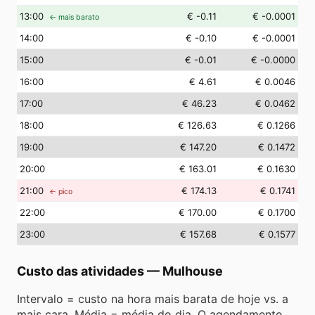
13
:00
€ -0.11
€ -0.0001
← mais barato
14
:00
€ -0.10
€ -0.0001
15
:00
€ -0.01
€ -0.0000
16
:00
€ 4.61
€ 0.0046
17
:00
€ 46.23
€ 0.0462
18
:00
€ 126.63
€ 0.1266
19
:00
€ 147.20
€ 0.1472
20
:00
€ 163.01
€ 0.1630
21
:00
€ 174.13
€ 0.1741
← pico
22
:00
€ 170.00
€ 0.1700
23
:00
€ 157.68
€ 0.1577
Custo das atividades
—
Mulhouse
Intervalo = custo na hora mais barata de hoje vs. a
mais cara. Média = média do dia. O agendamento