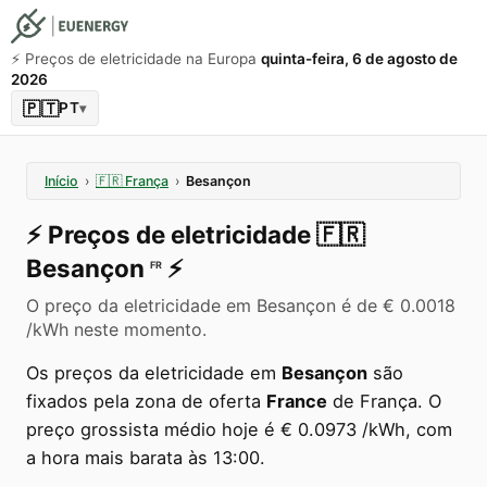
⚡️ Preços de eletricidade na Europa
quinta-feira, 6 de agosto de
2026
🇵🇹
PT
▾
Início
›
🇫🇷
França
›
Besançon
⚡️
Preços de eletricidade
🇫🇷
Besançon
⚡️
FR
O preço da eletricidade em Besançon é de € 0.0018
/kWh neste momento.
Os preços da eletricidade em
Besançon
são
fixados pela zona de oferta
France
de França. O
preço grossista médio hoje é € 0.0973 /kWh, com
a hora mais barata às 13:00.