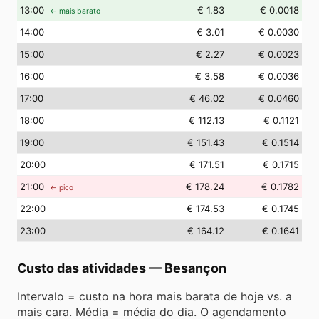
13
:00
€ 1.83
€ 0.0018
← mais barato
14
:00
€ 3.01
€ 0.0030
15
:00
€ 2.27
€ 0.0023
16
:00
€ 3.58
€ 0.0036
17
:00
€ 46.02
€ 0.0460
18
:00
€ 112.13
€ 0.1121
19
:00
€ 151.43
€ 0.1514
20
:00
€ 171.51
€ 0.1715
21
:00
€ 178.24
€ 0.1782
← pico
22
:00
€ 174.53
€ 0.1745
23
:00
€ 164.12
€ 0.1641
Custo das atividades
—
Besançon
Intervalo = custo na hora mais barata de hoje vs. a
mais cara. Média = média do dia. O agendamento