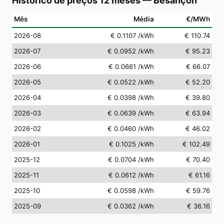
Histórico de preços 12 meses
—
Besançon
Mês
Média
€/MWh
2026-08
€ 0.1107
/kWh
€ 110.74
2026-07
€ 0.0952
/kWh
€ 95.23
2026-06
€ 0.0661
/kWh
€ 66.07
2026-05
€ 0.0522
/kWh
€ 52.20
2026-04
€ 0.0398
/kWh
€ 39.80
2026-03
€ 0.0639
/kWh
€ 63.94
2026-02
€ 0.0460
/kWh
€ 46.02
2026-01
€ 0.1025
/kWh
€ 102.49
2025-12
€ 0.0704
/kWh
€ 70.40
2025-11
€ 0.0612
/kWh
€ 61.16
2025-10
€ 0.0598
/kWh
€ 59.76
2025-09
€ 0.0362
/kWh
€ 36.16