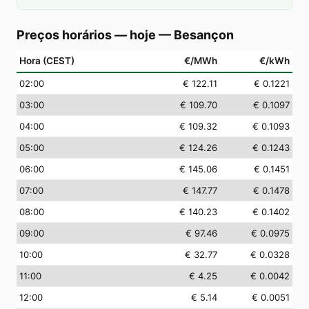
Preços horários — hoje
—
Besançon
Hora (CEST)
€/MWh
€/kWh
02
:00
€ 122.11
€ 0.1221
03
:00
€ 109.70
€ 0.1097
04
:00
€ 109.32
€ 0.1093
05
:00
€ 124.26
€ 0.1243
06
:00
€ 145.06
€ 0.1451
07
:00
€ 147.77
€ 0.1478
08
:00
€ 140.23
€ 0.1402
09
:00
€ 97.46
€ 0.0975
10
:00
€ 32.77
€ 0.0328
11
:00
€ 4.25
€ 0.0042
12
:00
€ 5.14
€ 0.0051