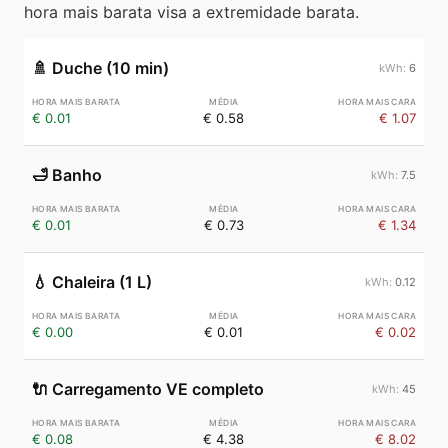
hora mais barata visa a extremidade barata.
🚿
Duche (10 min)
6
€ 0.01
€ 0.58
€ 1.07
🛁
Banho
7.5
€ 0.01
€ 0.73
€ 1.34
💧
Chaleira (1 L)
0.12
€ 0.00
€ 0.01
€ 0.02
🔌
Carregamento VE completo
45
€ 0.08
€ 4.38
€ 8.02