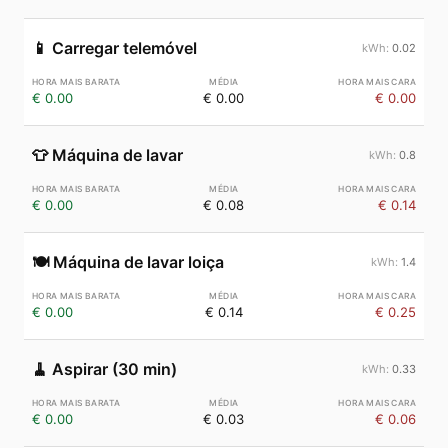
📱
Carregar telemóvel
0.02
€ 0.00
€ 0.00
€ 0.00
👕
Máquina de lavar
0.8
€ 0.00
€ 0.08
€ 0.14
🍽️
Máquina de lavar loiça
1.4
€ 0.00
€ 0.14
€ 0.25
🧹
Aspirar (30 min)
0.33
€ 0.00
€ 0.03
€ 0.06