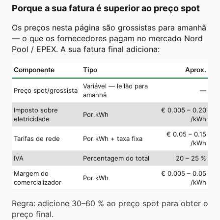
Porque a sua fatura é superior ao preço spot
Os preços nesta página são grossistas para amanhã
— o que os fornecedores pagam no mercado Nord
Pool / EPEX. A sua fatura final adiciona:
Componente
Tipo
Aprox.
Variável — leilão para
Preço spot/grossista
—
amanhã
Imposto sobre
€ 0.005 – 0.20
Por kWh
eletricidade
/kWh
€ 0.05 – 0.15
Tarifas de rede
Por kWh + taxa fixa
/kWh
IVA
Percentagem do total
20 – 25 %
Margem do
€ 0.005 – 0.05
Por kWh
comercializador
/kWh
Regra: adicione 30–60 % ao preço spot para obter o
preço final.