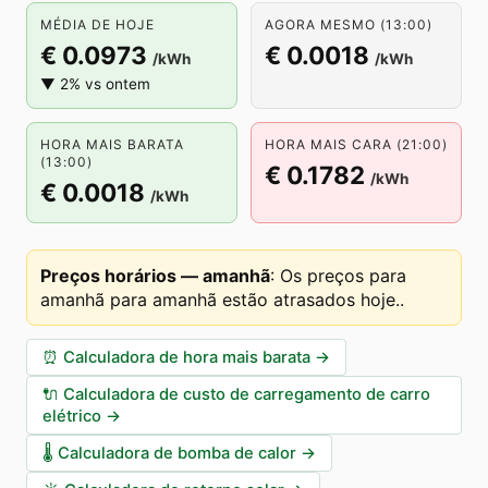
MÉDIA DE HOJE
AGORA MESMO (13:00)
€ 0.0973
€ 0.0018
/kWh
/kWh
▼ 2% vs ontem
HORA MAIS BARATA
HORA MAIS CARA (21:00)
(13:00)
€ 0.1782
/kWh
€ 0.0018
/kWh
Preços horários — amanhã
:
Os preços para
amanhã para amanhã estão atrasados hoje.
.
⏰
Calculadora de hora mais barata
→
🔌
Calculadora de custo de carregamento de carro
elétrico
→
🌡️
Calculadora de bomba de calor
→