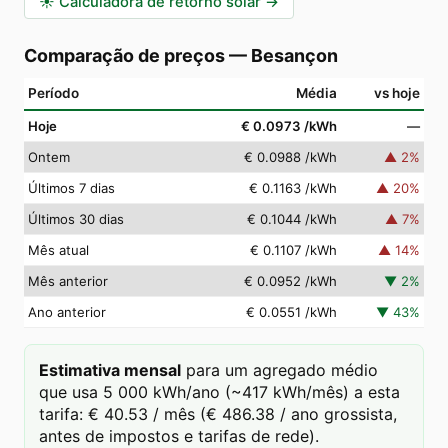
☀️
Calculadora de retorno solar
→
Comparação de preços
—
Besançon
Período
Média
vs hoje
Hoje
€ 0.0973
/kWh
—
Ontem
€ 0.0988
/kWh
▲
2
%
Últimos 7 dias
€ 0.1163
/kWh
▲
20
%
Últimos 30 dias
€ 0.1044
/kWh
▲
7
%
Mês atual
€ 0.1107
/kWh
▲
14
%
Mês anterior
€ 0.0952
/kWh
▼
2
%
Ano anterior
€ 0.0551
/kWh
▼
43
%
Estimativa mensal
para um agregado médio
que usa 5 000 kWh/ano (~417 kWh/mês) a esta
tarifa: € 40.53 / mês (€ 486.38 / ano grossista,
antes de impostos e tarifas de rede).