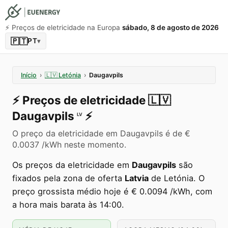
⚡️ Preços de eletricidade na Europa
sábado, 8 de agosto de 2026
🇵🇹
PT
▾
Início
›
🇱🇻
Letónia
›
Daugavpils
⚡️
Preços de eletricidade
🇱🇻
Daugavpils
⚡️
LV
O preço da eletricidade em Daugavpils é de €
0.0037 /kWh neste momento.
Os preços da eletricidade em
Daugavpils
são
fixados pela zona de oferta
Latvia
de Letónia. O
preço grossista médio hoje é € 0.0094 /kWh, com
a hora mais barata às 14:00.