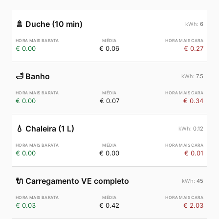
🚿
Duche (10 min)
6
€ 0.00
€ 0.06
€ 0.27
🛁
Banho
7.5
€ 0.00
€ 0.07
€ 0.34
💧
Chaleira (1 L)
0.12
€ 0.00
€ 0.00
€ 0.01
🔌
Carregamento VE completo
45
€ 0.03
€ 0.42
€ 2.03