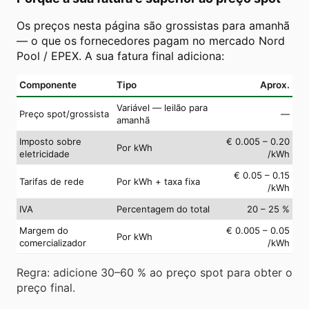
Os preços nesta página são grossistas para amanhã
— o que os fornecedores pagam no mercado Nord
Pool / EPEX. A sua fatura final adiciona:
Componente
Tipo
Aprox.
Variável — leilão para
Preço spot/grossista
—
amanhã
Imposto sobre
€ 0.005 – 0.20
Por kWh
eletricidade
/kWh
€ 0.05 – 0.15
Tarifas de rede
Por kWh + taxa fixa
/kWh
IVA
Percentagem do total
20 – 25 %
Margem do
€ 0.005 – 0.05
Por kWh
comercializador
/kWh
Regra: adicione 30–60 % ao preço spot para obter o
preço final.