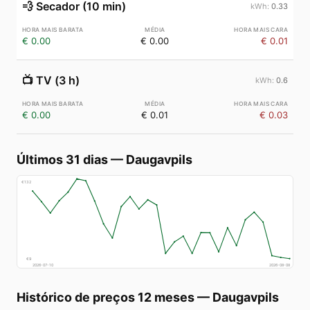
💨
Secador (10 min)
0.33
€ 0.00
€ 0.00
€ 0.01
📺
TV (3 h)
0.6
€ 0.00
€ 0.01
€ 0.03
Últimos 31 dias
—
Daugavpils
€
132
€
9
2026-07-10
2026-08-08
Histórico de preços 12 meses
—
Daugavpils