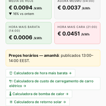
MÉDIA DE HOJE
AGORA MESMO (04:00)
€ 0.0094
€ 0.0037
/kWh
/kWh
▼ 16% vs ontem
HORA MAIS BARATA
HORA MAIS CARA (21:00)
(14:00)
€ 0.0451
/kWh
€ 0.0006
/kWh
Preços horários — amanhã
:
publicados 13:00–
14:00 EEST
.
⏰
Calculadora de hora mais barata
→
🔌
Calculadora de custo de carregamento de carro
elétrico
→
🌡️
Calculadora de bomba de calor
→
☀️
Calculadora de retorno solar
→