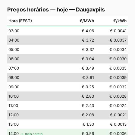
Preços horários — hoje
—
Daugavpils
Hora (EEST)
€/MWh
€/kWh
03
:00
€ 4.06
€ 0.0041
04
:00
€ 3.72
€ 0.0037
05
:00
€ 3.37
€ 0.0034
06
:00
€ 3.04
€ 0.0030
07
:00
€ 3.49
€ 0.0035
08
:00
€ 3.91
€ 0.0039
09
:00
€ 3.25
€ 0.0032
10
:00
€ 2.83
€ 0.0028
11
:00
€ 2.43
€ 0.0024
12
:00
€ 2.08
€ 0.0021
13
:00
€ 1.30
€ 0.0013
14
:00
€ 0.56
€ 0.0006
← mais barato