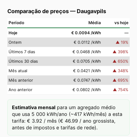
Comparação de preços
—
Daugavpils
Período
Média
vs hoje
Hoje
€ 0.0094
/kWh
—
Ontem
€ 0.0112
/kWh
▲
19
%
Últimos 7 dias
€ 0.0468
/kWh
▲
398
%
Últimos 30 dias
€ 0.0705
/kWh
▲
650
%
Mês atual
€ 0.0421
/kWh
▲
348
%
Mês anterior
€ 0.0747
/kWh
▲
695
%
Ano anterior
€ 0.0802
/kWh
▲
754
%
Estimativa mensal
para um agregado médio
que usa 5 000 kWh/ano (~417 kWh/mês) a esta
tarifa: € 3.92 / mês (€ 46.99 / ano grossista,
antes de impostos e tarifas de rede).