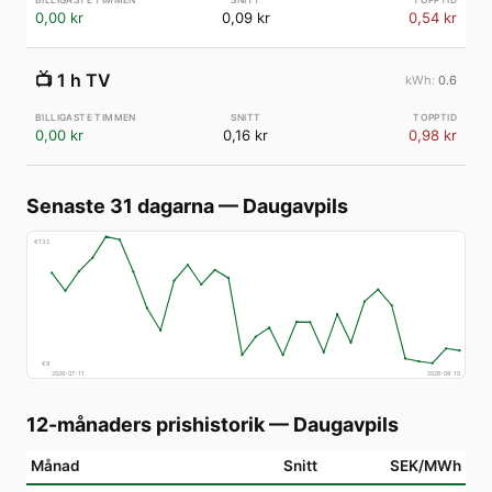
0,00 kr
0,09 kr
0,54 kr
📺
1 h TV
0.6
0,00 kr
0,16 kr
0,98 kr
Senaste 31 dagarna
—
Daugavpils
€
132
€
9
2026-07-11
2026-08-10
12-månaders prishistorik
—
Daugavpils
Månad
Snitt
SEK/MWh