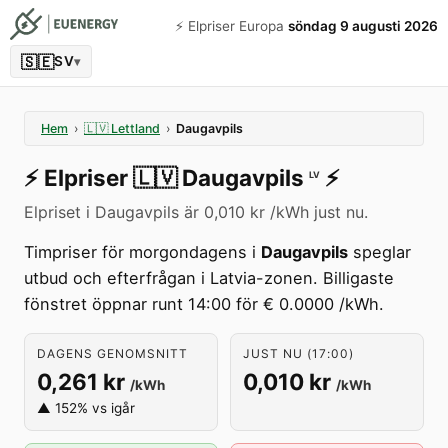
⚡️ Elpriser Europa
söndag 9 augusti 2026
🇸🇪
SV
▾
Hem
›
🇱🇻
Lettland
›
Daugavpils
⚡️
Elpriser
🇱🇻
Daugavpils
⚡️
LV
Elpriset i Daugavpils är 0,010 kr /kWh just nu.
Timpriser för morgondagens i
Daugavpils
speglar
utbud och efterfrågan i Latvia-zonen. Billigaste
fönstret öppnar runt 14:00 för € 0.0000 /kWh.
DAGENS GENOMSNITT
JUST NU (17:00)
0,261 kr
0,010 kr
/kWh
/kWh
▲ 152% vs igår