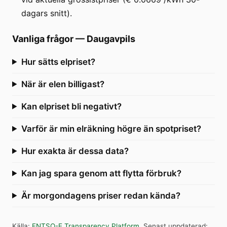
dagars snitt).
Vanliga frågor
—
Daugavpils
Hur sätts elpriset?
När är elen billigast?
Kan elpriset bli negativt?
Varför är min elräkning högre än spotpriset?
Hur exakta är dessa data?
Kan jag spara genom att flytta förbruk?
Är morgondagens priser redan kända?
Källa
:
ENTSO-E Transparency Platform
.
Senast uppdaterad
: