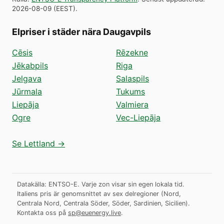
2026-08-09
(
EEST
).
Elpriser i städer nära Daugavpils
Cēsis
Rēzekne
Jēkabpils
Riga
Jelgava
Salaspils
Jūrmala
Tukums
Liepāja
Valmiera
Ogre
Vec-Liepāja
Se Lettland →
Datakälla: ENTSO-E. Varje zon visar sin egen lokala tid.
Italiens pris är genomsnittet av sex delregioner (Nord,
Centrala Nord, Centrala Söder, Söder, Sardinien, Sicilien).
Kontakta oss på
sp@euenergy.live
.