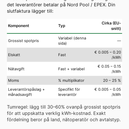
det leverantörer betalar på Nord Pool / EPEX. Din
slutfaktura lägger till:
Cirka (EU-
Komponent
Typ
snitt)
Variabel (denna
Grossist spotpris
—
sida)
€ 0.005 – 0.20
Elskatt
Fast
/kWh
€ 0.05 – 0.15
Nätavgift
Fast + variabel
/kWh
Moms
% multiplikator
20 – 25 %
Leverantörspåslag +
Specifikt för
€ 0.005 – 0.05
månadsavgift
leverantör
/kWh
Tumregel: lägg till 30–60% ovanpå grossist spotpris
för att uppskatta verklig kWh-kostnad. Exakt
fördelning beror på land, nätoperatör och avtalstyp.