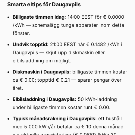
Smarta eltips för Daugavpils
Billigaste timmen idag:
14:00 EEST för € 0.0000
/kWh — schemalägg tunga apparater inom detta
fönster.
Undvik topptid:
21:00 EEST når € 0.1482 /kWh i
Daugavpils — skjut upp diskmaskin eller
elbilsladdning om möjligt.
Diskmaskin i Daugavpils:
billigaste timmen kostar
ca € 0.00; topptid € 0.21 — sparar pengar över
året.
Elbilsladdning i Daugavpils:
50 kWh-laddning
under billigaste timmen kostar runt € 0.00.
Typisk månadsräkning i Daugavpils:
ett hushåll
med 5 000 kWh/år betalar ca € 10 denna månad
vid aktuella grossistpriser (€ 0.0669 /kWh 30-