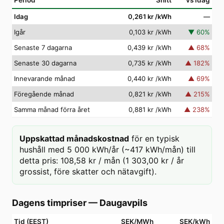
Period
Snitt
vs idag
Idag
0,261 kr
/kWh
—
Igår
0,103 kr
/kWh
▼
60
%
Senaste 7 dagarna
0,439 kr
/kWh
▲
68
%
Senaste 30 dagarna
0,735 kr
/kWh
▲
182
%
Innevarande månad
0,440 kr
/kWh
▲
69
%
Föregående månad
0,821 kr
/kWh
▲
215
%
Samma månad förra året
0,881 kr
/kWh
▲
238
%
Uppskattad månadskostnad
för en typisk
hushåll med 5 000 kWh/år (~417 kWh/mån) till
detta pris: 108,58 kr / mån (1 303,00 kr / år
grossist, före skatter och nätavgift).
Dagens timpriser
—
Daugavpils
Tid (EEST)
SEK/MWh
SEK/kWh