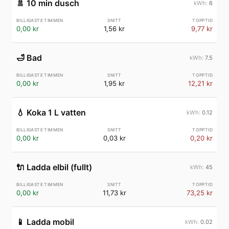
🚿
10 min dusch
6
0,00 kr
1,56 kr
9,77 kr
🛁
Bad
7.5
0,00 kr
1,95 kr
12,21 kr
💧
Koka 1 L vatten
0.12
0,00 kr
0,03 kr
0,20 kr
🔌
Ladda elbil (fullt)
45
0,00 kr
11,73 kr
73,25 kr
📱
Ladda mobil
0.02