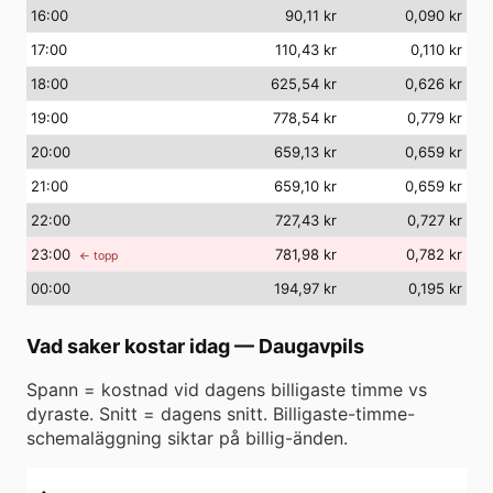
16
:00
90,11 kr
0,090 kr
17
:00
110,43 kr
0,110 kr
18
:00
625,54 kr
0,626 kr
19
:00
778,54 kr
0,779 kr
20
:00
659,13 kr
0,659 kr
21
:00
659,10 kr
0,659 kr
22
:00
727,43 kr
0,727 kr
23
:00
781,98 kr
0,782 kr
← topp
00
:00
194,97 kr
0,195 kr
Vad saker kostar idag
—
Daugavpils
Spann = kostnad vid dagens billigaste timme vs
dyraste. Snitt = dagens snitt. Billigaste-timme-
schemaläggning siktar på billig-änden.